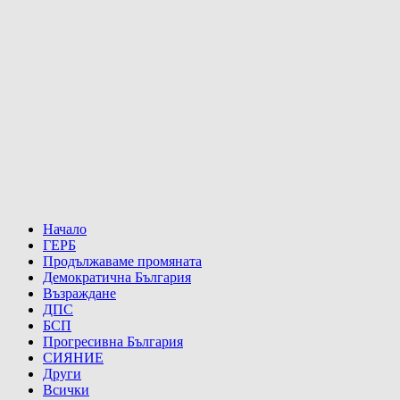
Начало
ГЕРБ
Продължаваме промяната
Демократична България
Възраждане
ДПС
БСП
Прогресивна България
СИЯНИЕ
Други
Всички