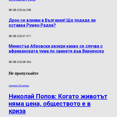
08/08/2026
6 598
Дрон се взриви в България! Ще подаде ли
оставка Румен Радев?
08/08/2026
7 471
Министър Абровски разкри какво се случва с
африканската чума по свинете във Варненско
08/08/2026
8 046
Не пропускайте
Акценти Политика
Николай Попов: Когато животът
няма цена, обществото е в
криза