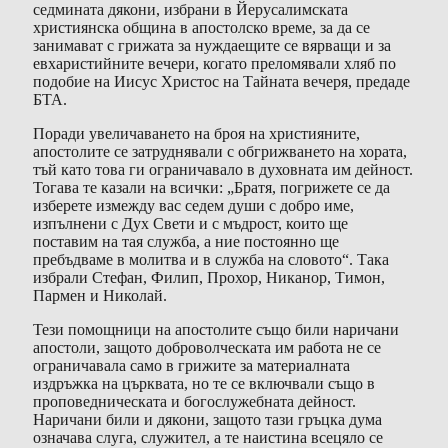
седмината дякони, избрани в Йерусалимската
християнска община в апостолско време, за да се
занимават с грижата за нуждаещите се вярващи и за
евхаристийните вечери, когато преломявали хляб по
подобие на Иисус Христос на Тайната вечеря, предаде
БТА.
Поради увеличаването на броя на християните,
апостолите се затруднявали с обгрижването на хората,
тъй като това ги ограничавало в духовната им дейност.
Тогава те казали на всички: „Братя, погрижете се да
изберете измежду вас седем души с добро име,
изпълнени с Дух Свети и с мъдрост, които ще
поставим на тая служба, а ние постоянно ще
пребъдваме в молитва и в служба на словото“. Така
избрали Стефан, Филип, Прохор, Никанор, Тимон,
Пармен и Николай.
Тези помощници на апостолите също били наричани
апостоли, защото доброволческата им работа не се
ограничавала само в грижите за материалната
издръжка на църквата, но те се включвали също в
проповедническата и богослужебната дейност.
Наричани били и дякони, защото тази гръцка дума
означава слуга, служител, а те наистина всецяло се