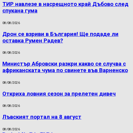
ТИР навлезе в насрещното край Дъбово след
спукана гума
08/08/2026
Дрон се взриви в България! Ще подаде ли
оставка Румен Радев?
08/08/2026
Министър Абровски разкри какво се случва с
африканската чума по свинете във Варненско
08/08/2026
Откриха ловния сезон за прелетен дивеч
08/08/2026
Лъвският портал на 8 август
08/08/2026