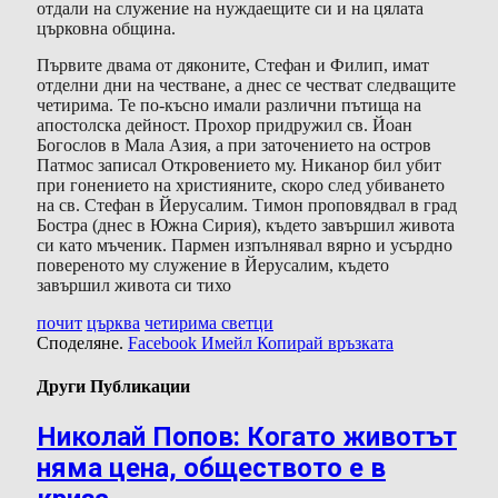
отдали на служение на нуждаещите си и на цялата
църковна община.
Първите двама от дяконите, Стефан и Филип, имат
отделни дни на честване, а днес се честват следващите
четирима. Те по-късно имали различни пътища на
апостолска дейност. Прохор придружил св. Йоан
Богослов в Мала Азия, а при заточението на остров
Патмос записал Откровението му. Никанор бил убит
при гонението на християните, скоро след убиването
на св. Стефан в Йерусалим. Тимон проповядвал в град
Бостра (днес в Южна Сирия), където завършил живота
си като мъченик. Пармен изпълнявал вярно и усърдно
повереното му служение в Йерусалим, където
завършил живота си тихо
почит
църква
четирима светци
Споделяне.
Facebook
Имейл
Копирай връзката
Други Публикации
Николай Попов: Когато животът
няма цена, обществото е в