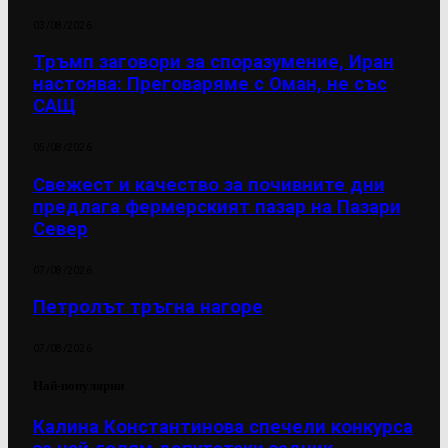
03/08/2026
Тръмп заговори за споразумение, Иран
настоява: Преговаряме с Оман, не със
САЩ
05/08/2026
Свежест и качество за почивните дни
предлага фермерският пазар на Пазари
Север
07/08/2026
Петролът тръгна нагоре
07/08/2026
Най-популярни
Калина Константинова спечели конкурса