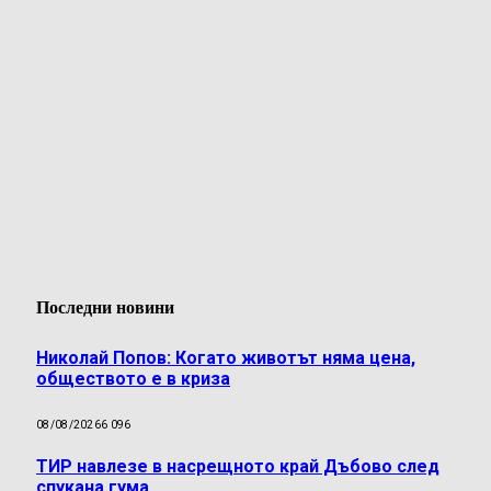
Последни новини
Николай Попов: Когато животът няма цена,
обществото е в криза
08/08/2026
6 096
ТИР навлезе в насрещното край Дъбово след
спукана гума