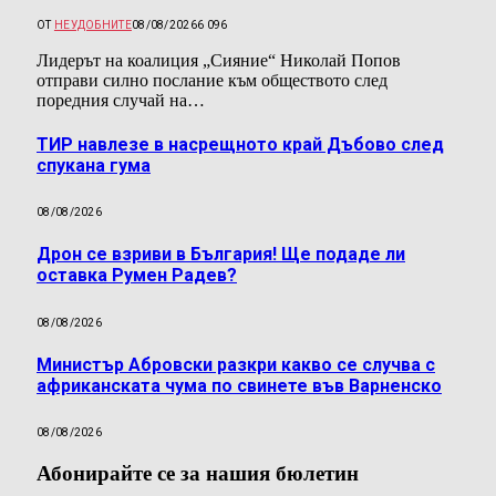
ОТ
НЕУДОБНИТЕ
08/08/2026
6 096
Лидерът на коалиция „Сияние“ Николай Попов
отправи силно послание към обществото след
поредния случай на…
ТИР навлезе в насрещното край Дъбово след
спукана гума
08/08/2026
Дрон се взриви в България! Ще подаде ли
оставка Румен Радев?
08/08/2026
Министър Абровски разкри какво се случва с
африканската чума по свинете във Варненско
08/08/2026
Абонирайте се за нашия бюлетин