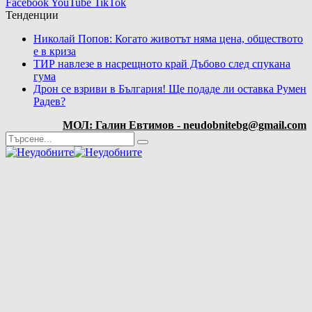
Facebook
YouTube
TikTok
Тенденции
Николай Попов: Когато животът няма цена, обществото
е в криза
ТИР навлезе в насрещното край Дъбово след спукана
гума
Дрон се взриви в България! Ще подаде ли оставка Румен
Радев?
МОЛ: Галин Евтимов - neudobnitebg@gmail.com