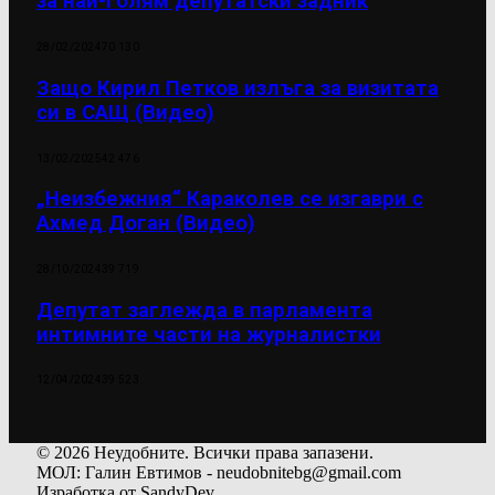
за най-голям депутатски задник
28/02/2024
70 130
Защо Кирил Петков излъга за визитата
си в САЩ (Видео)
13/02/2025
42 476
„Неизбежния“ Караколев се изгаври с
Ахмед Доган (Видео)
28/10/2024
39 719
Депутат заглежда в парламента
интимните части на журналистки
12/04/2024
39 523
© 2026 Неудобните. Всички права запазени.
МОЛ: Галин Евтимов - neudobnitebg@gmail.com
Изработка от SandyDev