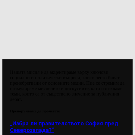
Нашата мисия е да акцентираме върху ключови
социални и политически въпроси, които често биват
пренебрегвани от основните медии. Ние се стремим да
стимулираме мисленето и дискусиите, като изтъкваме
теми, които са от съществено значение за публичния
дебат.
Препоръчваме да прочетете
„Избра ли правителството София пред
Северозапада?“