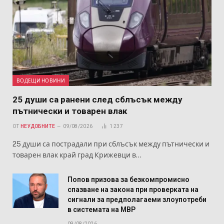
ВОДЕЩИ НОВИНИ
25 души са ранени след сблъсък между
пътнически и товарен влак
ОТ
НЕУДОБНИТЕ
09/08/2026
1 237
25 души са пострадали при сблъсък между пътнически и
товарен влак край град Крижевци в…
Попов призова за безкомпромисно
спазване на закона при проверката на
сигнали за предполагаеми злоупотреби
в системата на МВР
09/08/2026