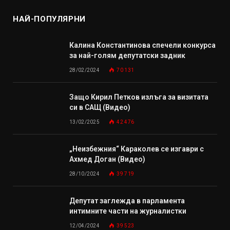
НАЙ-ПОПУЛЯРНИ
Калина Константинова спечели конкурса
за най-голям депутатски задник
28/02/2024
70 131
Защо Кирил Петков излъга за визитата
си в САЩ (Видео)
13/02/2025
42 476
„Неизбежния“ Караколев се изгаври с
Ахмед Доган (Видео)
28/10/2024
39 719
Депутат заглежда в парламента
интимните части на журналистки
12/04/2024
39 523