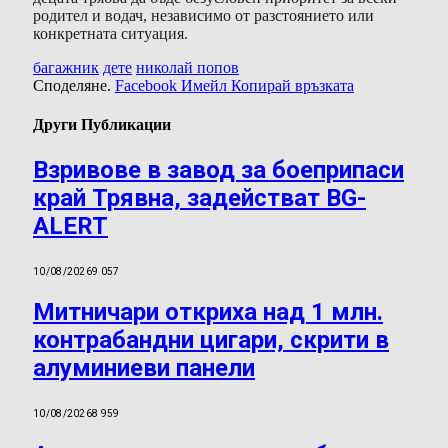
родител и водач, независимо от разстоянието или
конкретната ситуация.
багажник
дете
николай попов
Споделяне.
Facebook
Имейл
Копирай връзката
Други Публикации
Взривове в завод за боеприпаси
край Трявна, задействат BG-
ALERT
10/08/2026
9 057
Митничари откриха над 1 млн.
контрабандни цигари, скрити в
алуминиеви панели
10/08/2026
8 959