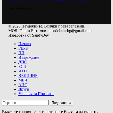
12/04/2024
39 523
© 2026 Неудобните. Всички права запазени.
МОЛ: Галин Евтимов - neudobnitebg@gmail.com
Изработка от SandyDev
Начало
ГЕРБ
ПП
Възраждане
ДПС
БСП
ИТН
ВЕЛИЧИЕ
МЕЧ
АПС
Други
Условия за Ползване
Подаване на
Въведете горния текст и натиснете
Enter
, за да търсите.