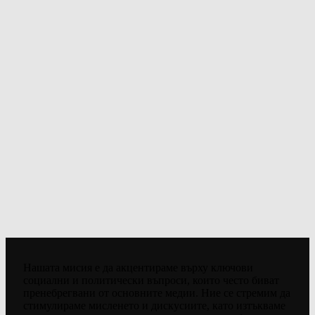
Нашата мисия е да акцентираме върху ключови
социални и политически въпроси, които често биват
пренебрегвани от основните медии. Ние се стремим да
стимулираме мисленето и дискусиите, като изтъкваме