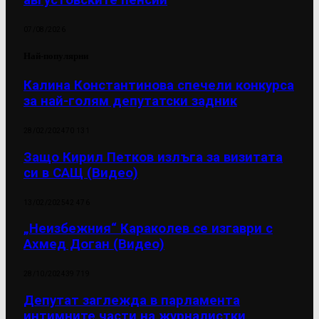
августовските пенсии
07/08/2026
Най-популярни
Калина Константинова спечели конкурса
за най-голям депутатски задник
28/02/2024
70 131
Защо Кирил Петков излъга за визитата
си в САЩ (Видео)
13/02/2025
42 476
„Неизбежния“ Караколев се изгаври с
Ахмед Доган (Видео)
28/10/2024
39 719
Депутат заглежда в парламента
интимните части на журналистки