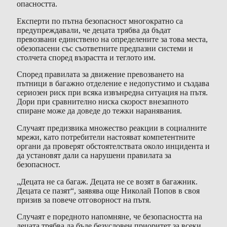
опасността.
Експерти по пътна безопасност многократно са
предупреждавали, че децата трябва да бъдат
превозвани единствено на определените за това места,
обезопасени със съответните предпазни системи и
столчета според възрастта и теглото им.
Според правилата за движение превозването на
пътници в багажно отделение е недопустимо и създава
сериозен риск при всяка извънредна ситуация на пътя.
Дори при сравнително ниска скорост внезапното
спиране може да доведе до тежки наранявания.
Случаят предизвика множество реакции в социалните
мрежи, като потребители настояват компетентните
органи да проверят обстоятелствата около инцидента и
да установят дали са нарушени правилата за
безопасност.
„Децата не са багаж. Децата не се возят в багажник.
Децата се пазят“, заявява още Николай Попов в своя
призив за повече отговорност на пътя.
Случаят е поредното напомняне, че безопасността на
децата трябва да бъде безусловен приоритет за всеки