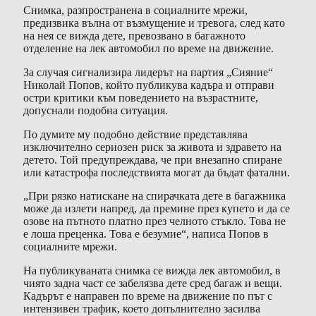
Снимка, разпространена в социалните мрежи,
предизвика вълна от възмущение и тревога, след като
на нея се вижда дете, превозвано в багажното
отделение на лек автомобил по време на движение.
За случая сигнализира лидерът на партия „Сияние“
Николай Попов, който публикува кадъра и отправи
остри критики към поведението на възрастните,
допуснали подобна ситуация.
По думите му подобно действие представлява
изключително сериозен риск за живота и здравето на
детето. Той предупреждава, че при внезапно спиране
или катастрофа последствията могат да бъдат фатални.
„При рязко натискане на спирачката дете в багажника
може да излети напред, да премине през купето и да се
озове на пътното платно през челното стъкло. Това не
е лоша преценка. Това е безумие“, написа Попов в
социалните мрежи.
На публикуваната снимка се вижда лек автомобил, в
чиято задна част се забелязва дете сред багаж и вещи.
Кадърът е направен по време на движение по път с
интензивен трафик, което допълнително засилва