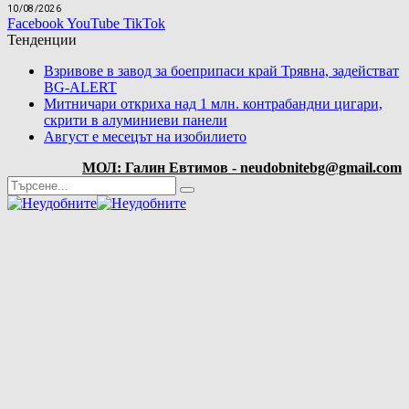
10/08/2026
Facebook
YouTube
TikTok
Тенденции
Взривове в завод за боеприпаси край Трявна, задействат
BG-ALERT
Митничари откриха над 1 млн. контрабандни цигари,
скрити в алуминиеви панели
Август е месецът на изобилието
МОЛ: Галин Евтимов - neudobnitebg@gmail.com