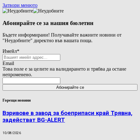
Затвори менюто
Абонирайте се за нашия бюлетин
Бъдете информирани! Получавайте важните новини от
"Неудобните" директно във вашата поща.
Имейл
*
Email
Това поле е за целите на валидирането и трябва да остане
непроменено.
Горещи новини
Взривове в завод за боеприпаси край Трявна,
задействат BG-ALERT
10/08/2026