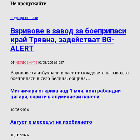
Не пропускайте
ВОДЕЩИ НОВИНИ
Взривове в завод за боеприпаси
край Трявна, задействат BG-
ALERT
ОТ
НЕУДОБНИТЕ
10/08/2026
9 057
Взривове са избухнали в част от складовете на завод за
боеприпаси в село Белица, община…
Митничари откриха над 1 млн. контрабандни
цигари, скрити в алуминиеви панели
10/08/2026
Август е месецът на изобилието
10/08/2026