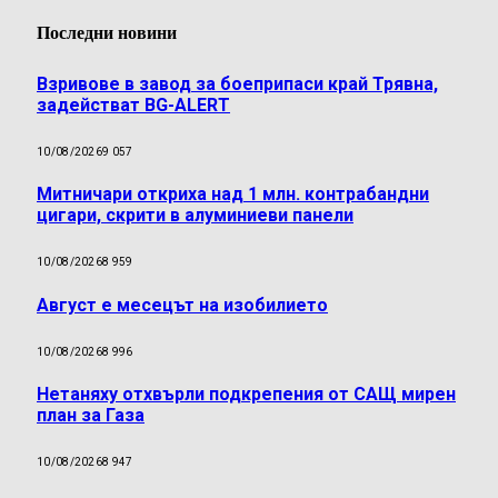
Последни новини
Взривове в завод за боеприпаси край Трявна,
задействат BG-ALERT
10/08/2026
9 057
Митничари откриха над 1 млн. контрабандни
цигари, скрити в алуминиеви панели
10/08/2026
8 959
Август е месецът на изобилието
10/08/2026
8 996
Нетаняху отхвърли подкрепения от САЩ мирен
план за Газа
10/08/2026
8 947