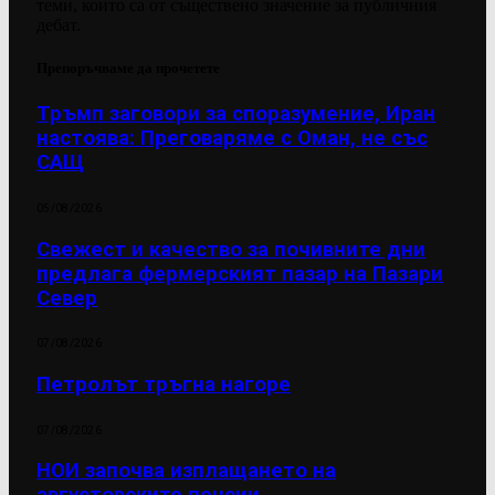
теми, които са от съществено значение за публичния
дебат.
Препоръчваме да прочетете
Тръмп заговори за споразумение, Иран
настоява: Преговаряме с Оман, не със
САЩ
05/08/2026
Свежест и качество за почивните дни
предлага фермерският пазар на Пазари
Север
07/08/2026
Петролът тръгна нагоре
07/08/2026
НОИ започва изплащането на