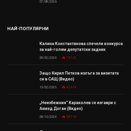
07/08/2026
НАЙ-ПОПУЛЯРНИ
Калина Константинова спечели конкурса
за най-голям депутатски задник
28/02/2024
70 131
Защо Кирил Петков излъга за визитата
си в САЩ (Видео)
13/02/2025
42 476
„Неизбежния“ Караколев се изгаври с
Ахмед Доган (Видео)
28/10/2024
39 719