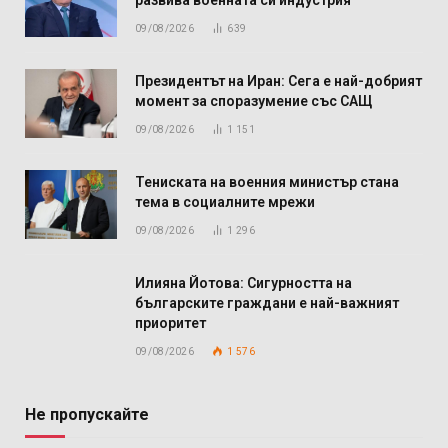
развива военната си индустрия
09/08/2026
639
Президентът на Иран: Сега е най-добрият
момент за споразумение със САЩ
09/08/2026
1 151
Тениската на военния министър стана
тема в социалните мрежи
09/08/2026
1 296
Илияна Йотова: Сигурността на
българските граждани е най-важният
приоритет
09/08/2026
1 576
Не пропускайте