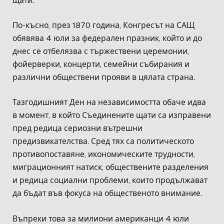
щати.
По-късно, през 1870 година, Конгресът на САЩ
обявява 4 юли за федерален празник, който и до
днес се отбелязва с тържествени церемонии,
фойерверки, концерти, семейни събирания и
различни обществени прояви в цялата страна.
Тазгодишният Ден на независимостта обаче идва
в момент, в който Съединените щати са изправени
пред редица сериозни вътрешни
предизвикателства. Сред тях са политическото
противопоставяне, икономическите трудности,
миграционният натиск, обществените разделения
и редица социални проблеми, които продължават
да бъдат във фокуса на общественото внимание.
Въпреки това за милиони американци 4 юли