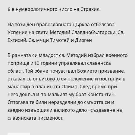
8 е нумерологичното число на Страхил.
На този ден православната църква отбелязва
Успение на свети Методий Славянобългарски. Св.
Ехтихий. Св. мчци Тимотей и Диоген
В ранната си младост св. Методий избрал военното
поприще и 10 години управлявал славянска
област. Той обаче почувствал Божието призвание,
отказал се от високото си положение и постъпил в
манастир в планината Олимп. След време при
него дошъл и по-малкият му брат Константин.
Оттогава те били неразделни до смъртта си и
заедно извършили великото дело – създаване на
славянската писменост.