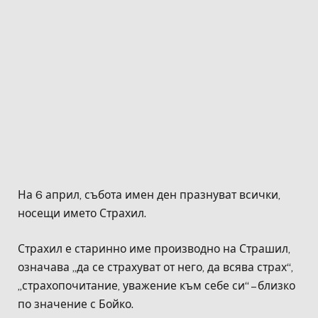
На 6 април, събота имен ден празнуват всички,
носещи името Страхил.
Страхил е старинно име производно на Страшил,
означава „да се страхуват от него, да всява страх“,
„страхопочитание, уважение към себе си“ – близко
по значение с Бойко.