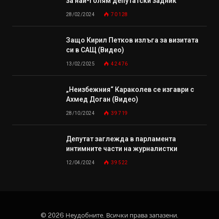
за най-голям депутатски задник
28/02/2024
70 128
Защо Кирил Петков излъга за визитата
си в САЩ (Видео)
13/02/2025
42 476
„Неизбежния“ Караколев се изгаври с
Ахмед Доган (Видео)
28/10/2024
39 719
Депутат заглежда в парламента
интимните части на журналистки
12/04/2024
39 522
© 2026 Неудобните. Всички права запазени.