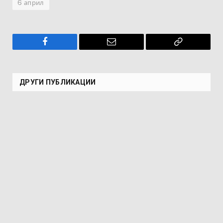
6 април
Facebook
Имейл
Копирай
връзката
ДРУГИ ПУБЛИКАЦИИ