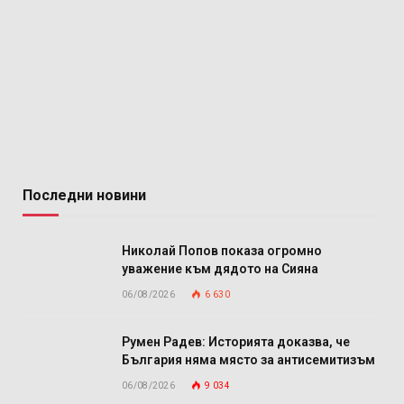
Последни новини
Николай Попов показа огромно
уважение към дядото на Сияна
06/08/2026
6 630
Румен Радев: Историята доказва, че
България няма място за антисемитизъм
06/08/2026
9 034