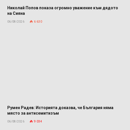
Николай Попов показа огромно уважение към дядото
на Сияна
06/08/2026
6 630
Румен Радев: Историята доказва, че България няма
място за антисемитизъм
06/08/2026
9 034