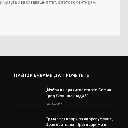
зи браузър за следващия път, когато коментирам.
ПРЕПОРЪЧВАМЕ ДА ПРОЧЕТЕТЕ
„Избра ли правителството София
пред Северозапада?“
03/08/2026
Тръмп заговори за споразумение,
Иран настоява: Преговаряме с