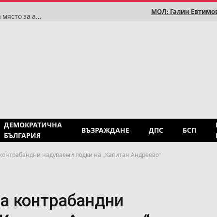
МОЛ: Галин Евтимов
Румен Радев: Историята доказва, че България няма място за антисемитизъм
ДЕМОКРАТИЧНА
ВЪЗРАЖДАНЕ
ДПС
БСП
БЪЛГАРИЯ
контрабандни надуваеми лодки на „Капитан Андреево“
а контрабандни