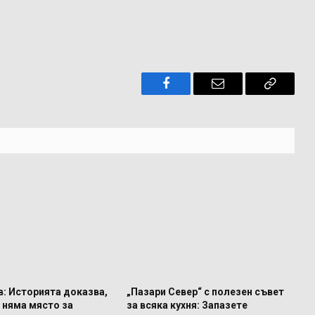
Facebook
Имейл
Копира
връзкат
: Историята доказва,
„Пазари Север“ с полезен съвет
 няма място за
за всяка кухня: Запазете