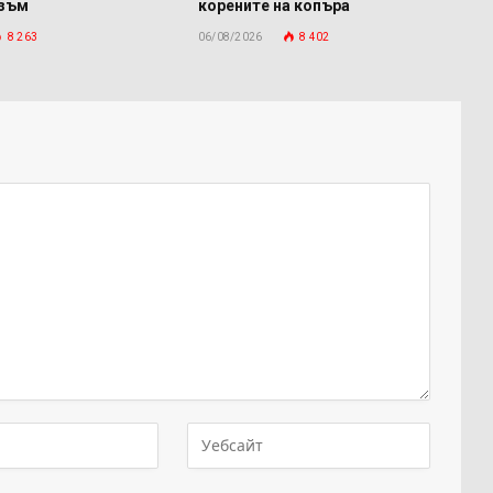
изъм
корените на копъра
8 263
06/08/2026
8 402