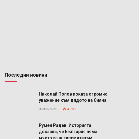
Последни новини
Николай Попов показа огромно
уважение към дядото на Сияна
06/08/2026
4 781
Румен Радев: Историята
доказва, че България няма
място за антисемитизъм