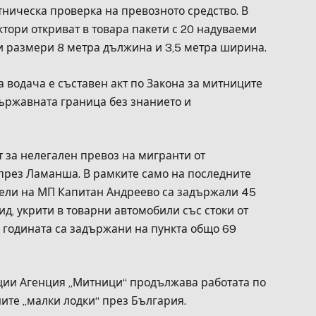
ническа проверка на превозното средство. В
тори откриват в товара пакети с 20 надуваеми
и размери 8 метра дължина и 3,5 метра ширина.
 водача е съставен акт по Закона за митниците
държавната граница без знанието и
 за нелегален превоз на мигранти от
през Ламанша. В рамките само на последните
ели на МП Капитан Андреево са задържали 45
д, укрити в товарни автомобили със стоки от
а годината са задържани на пункта общо 69
уции Агенция „Митници“ продължава работата по
ите „малки лодки“ през България.