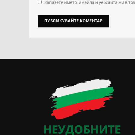
Запазете името, имейла и уебсайта ми в то