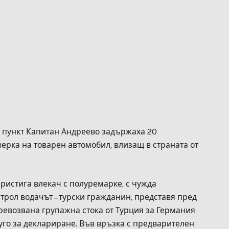
 пункт Капитан Андреево задържаха 20
ерка на товарен автомобил, влизащ в страната от
 пристига влекач с полуремарке, с чужда
трол водачът – турски гражданин, представя пред
ревозвана групажна стока от Турция за Германия
руго за деклариране. Във връзка с предварителен