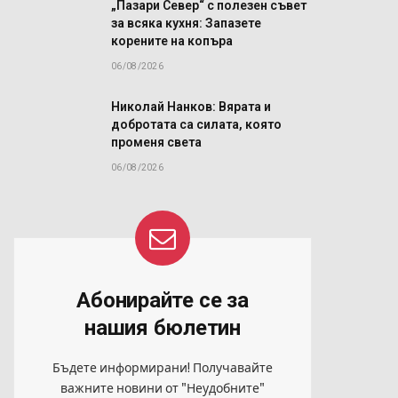
„Пазари Север“ с полезен съвет
за всяка кухня: Запазете
корените на копъра
06/08/2026
Николай Нанков: Вярата и
й
добротата са силата, която
променя света
а
06/08/2026
Абонирайте се за
нашия бюлетин
Бъдете информирани! Получавайте
важните новини от "Неудобните"