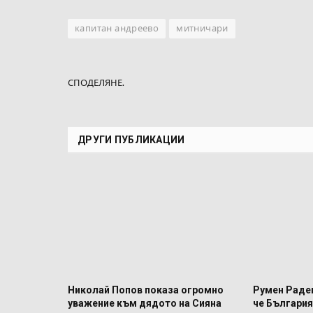
капитан андреево
митничари
СПОДЕЛЯНЕ.
ДРУГИ ПУБЛИКАЦИИ
Николай Попов показа огромно
Румен Радев
уважение към дядото на Сияна
че България