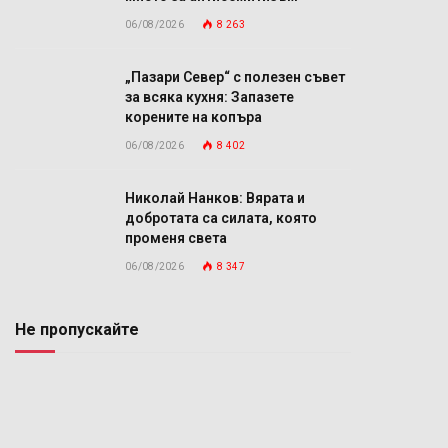
06/08/2026
8 263
„Пазари Север“ с полезен съвет
за всяка кухня: Запазете
корените на копъра
06/08/2026
8 402
Николай Нанков: Вярата и
добротата са силата, която
променя света
06/08/2026
8 347
Не пропускайте