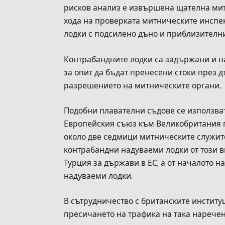
рисков анализ е извършена щателна мит
хода на проверката митническите инспек
лодки с подсилено дъно и приблизителн
Контрабандните лодки са задържани и на
за опит да бъдат пренесени стоки през 
разрешението на митническите органи.
Подобни плавателни съдове се използват
Европейския съюз към Великобритания 
около две седмици митническите служит
контрабандни надуваеми лодки от този ви
Турция за държави в ЕС, а от началото н
надуваеми лодки.
В сътрудничество с британските инстит
пресичането на трафика на така наречен