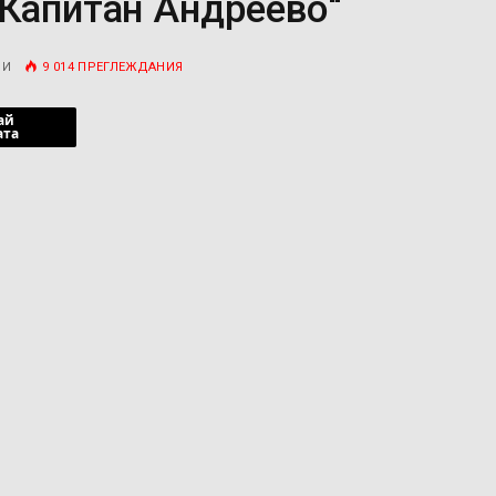
„Капитан Андреево“
РИ
9 014
ПРЕГЛЕЖДАНИЯ
ай
ата