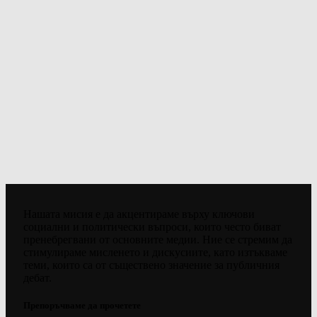
Нашата мисия е да акцентираме върху ключови
социални и политически въпроси, които често биват
пренебрегвани от основните медии. Ние се стремим да
стимулираме мисленето и дискусиите, като изтъкваме
теми, които са от съществено значение за публичния
дебат.
Препоръчваме да прочетете