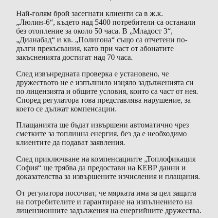
Най-голям брой засегнати клиенти са в ж.к.
„Люлин-6“, където над 5400 потребители са останали
без отопление за около 50 часа. В „Младост 3“,
„Дианабад“ и кв. „Полигона“ също са отчетени по-
дълги прекъсвания, като при част от абонатите
закъсненията достигат над 70 часа.
След извънредната проверка е установено, че
дружеството не е изпълнило изцяло задълженията си
по лицензията и общите условия, които са част от нея.
Според регулатора това представлява нарушение, за
което се дължат компенсации.
Плащанията ще бъдат извършени автоматично чрез
сметките за топлинна енергия, без да е необходимо
клиентите да подават заявления.
След приключване на компенсациите „Топлофикация
София“ ще трябва да предостави на КЕВР данни и
доказателства за извършените изчисления и плащания.
От регулатора посочват, че мярката има за цел защита
на потребителите и гарантиране на изпълнението на
лицензионните задължения на енергийните дружества.