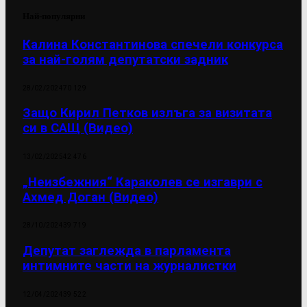
Най-популярни
Калина Константинова спечели конкурса
за най-голям депутатски задник
28/02/2024
70 129
Защо Кирил Петков излъга за визитата
си в САЩ (Видео)
13/02/2025
42 476
„Неизбежния“ Караколев се изгаври с
Ахмед Доган (Видео)
28/10/2024
39 719
Депутат заглежда в парламента
интимните части на журналистки
12/04/2024
39 522