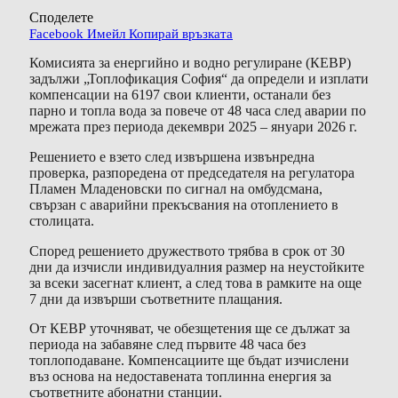
Споделете
Facebook
Имейл
Копирай връзката
Комисията за енергийно и водно регулиране (КЕВР)
задължи „Топлофикация София“ да определи и изплати
компенсации на 6197 свои клиенти, останали без
парно и топла вода за повече от 48 часа след аварии по
мрежата през периода декември 2025 – януари 2026 г.
Решението е взето след извършена извънредна
проверка, разпоредена от председателя на регулатора
Пламен Младеновски по сигнал на омбудсмана,
свързан с аварийни прекъсвания на отоплението в
столицата.
Според решението дружеството трябва в срок от 30
дни да изчисли индивидуалния размер на неустойките
за всеки засегнат клиент, а след това в рамките на още
7 дни да извърши съответните плащания.
От КЕВР уточняват, че обезщетения ще се дължат за
периода на забавяне след първите 48 часа без
топлоподаване. Компенсациите ще бъдат изчислени
въз основа на недоставената топлинна енергия за
съответните абонатни станции.