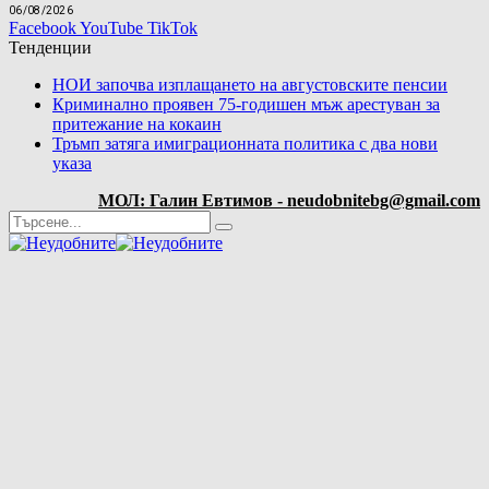
06/08/2026
Facebook
YouTube
TikTok
Тенденции
НОИ започва изплащането на августовските пенсии
Криминално проявен 75-годишен мъж арестуван за
притежание на кокаин
Тръмп затяга имиграционната политика с два нови
указа
МОЛ: Галин Евтимов - neudobnitebg@gmail.com