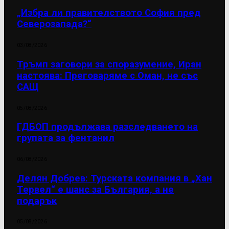
„Избра ли правителството София пред
Северозапада?“
03/08/2026
Тръмп заговори за споразумение, Иран
настоява: Преговаряме с Оман, не със
САЩ
05/08/2026
ГДБОП продължава разследването на
групата за фентанил
06/08/2026
Делян Добрев: Турската компания в „Хан
Тервел“ е шанс за България, а не
подарък
05/08/2026