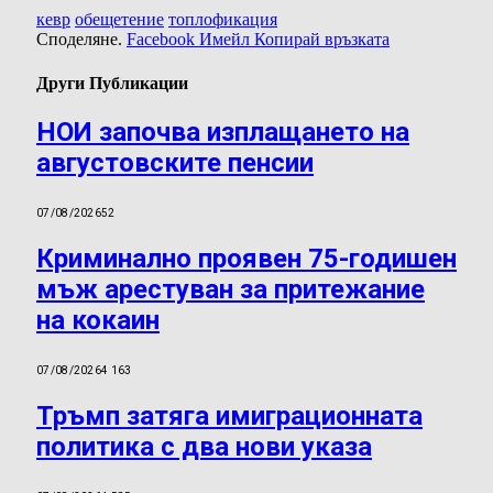
кевр
обещетение
топлофикация
Споделяне.
Facebook
Имейл
Копирай връзката
Други Публикации
НОИ започва изплащането на
августовските пенсии
07/08/2026
52
Криминално проявен 75-годишен
мъж арестуван за притежание
на кокаин
07/08/2026
4 163
Тръмп затяга имиграционната
политика с два нови указа