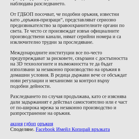
наблюдава разследването.
От ГДБОП посочват, че подобни оръжия, известни
като „оръжия-призраци“, представляват сериозно
предизвикателство за правоохранителните органи по
света. Те често се произвеждат извън официалните
производствени канали, нямат серийни номера и са
изключително трудни за проследяване.
Международните институции все по-често
предупреждават за рисковете, свързани с достъпността
на 3D технологиите и възможността те да бъдат
използвани за незаконно производство на оръжия в
домашни условия. В редица държави вече се обсъждат
нови регулации и механизми за контрол върху
подобни дейности.
Разследването по случая продължава, като се изяснява
дали задържаният е действал самостоятелно или е част
от по-широка мрежа за незаконно производство и
разпространение на оръжия.
акция
гдбоп
оръжия
Споделяне.
Facebook
Имейл
Копирай връзката