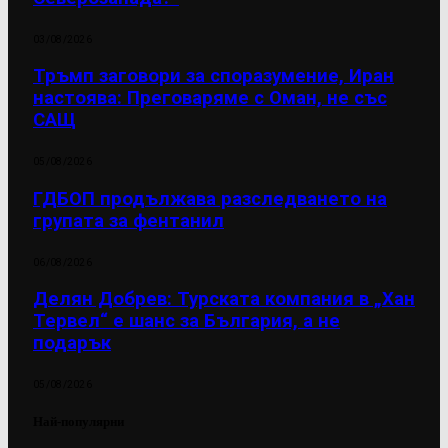
03/08/2026
Тръмп заговори за споразумение, Иран
настоява: Преговаряме с Оман, не със
САЩ
05/08/2026
ГДБОП продължава разследването на
групата за фентанил
06/08/2026
Делян Добрев: Турската компания в „Хан
Тервел“ е шанс за България, а не
подарък
05/08/2026
Най-популярни