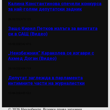
Калина Константинова спечели конкурса
за най-голям депутатски задник
28/02/2024
70 129
Защо Кирил Петков излъга за визитата
си в САЩ (Видео)
13/02/2025
42 476
„Неизбежния“ Караколев се изгаври с
Ахмед Доган (Видео)
28/10/2024
39 719
Депутат заглежда в парламента
интимните части на журналистки
12/04/2024
39 522
© 2026 Неудобните. Всички права запазени.