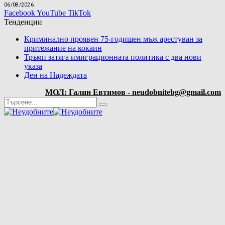
06/08/2026
Facebook
YouTube
TikTok
Тенденции
Криминално проявен 75-годишен мъж арестуван за
притежание на кокаин
Тръмп затяга имиграционната политика с два нови
указа
Ден на Надеждата
МОЛ: Галин Евтимов - neudobnitebg@gmail.com