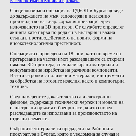
Facebook
Имейл
Копирай връзката
Специализирана операция на ГДБОП в Бургас доведе
до задържането на мъж, заподозрян в незаконно
производство на т.нар. „оръжия-призраци“ чрез
използването на 3D принтери. От службите определят
акцията като първа по рода си в България и важна
стъпка в противодействието на новите форми на
високотехнологична престъпност.
Операцията е проведена на 18 юни, като по време на
претърсване на частен имот разследващите са открили
няколко 3D принтера, специализирани материали и
консумативи за изработка на различни компоненти.
Иззети са ролки с полимерни материали, инструменти
за обработка на готовите изделия, както и компютърна
техника.
Сред намерените доказателства са и електронни
файлове, съдържащи технически чертежи и модели на
огнестрелни оръжия и боеприпаси, които според
разследващите са използвани за производството на
отделни елементи.
Събраните материали са предадени на Районната
прокуратура в Бургас, която е уведомена за случая и