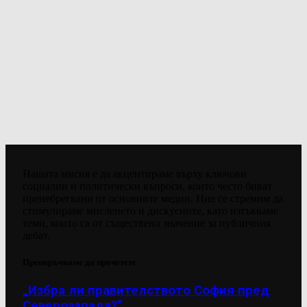
Нашата мисия е да акцентираме върху ключови
социални и политически въпроси, които често биват
пренебрегвани от основните медии. Ние се стремим да
стимулираме мисленето и дискусиите, като изтъкваме
теми, които са от съществено значение за публичния
дебат.
Препоръчваме да прочетете
„Избра ли правителството София пред
Северозапада?“