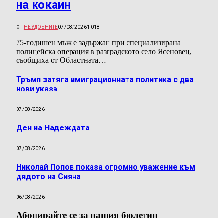
на кокаин
ОТ
НЕУДОБНИТЕ
07/08/2026
1 018
75-годишен мъж е задържан при специализирана
полицейска операция в разградското село Ясеновец,
съобщиха от Областната…
Тръмп затяга имиграционната политика с два
нови указа
07/08/2026
Ден на Надеждата
07/08/2026
Николай Попов показа огромно уважение към
дядото на Сияна
06/08/2026
Абонирайте се за нашия бюлетин