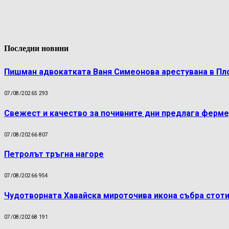
Последни новини
Пишман адвокатката Ваня Симеонова арестувана в Пл
07/08/2026
5 293
Свежест и качество за почивните дни предлага ферме
07/08/2026
6 807
Петролът тръгна нагоре
07/08/2026
6 954
Чудотворната Хавайска мироточива икона събра стоти
07/08/2026
8 191