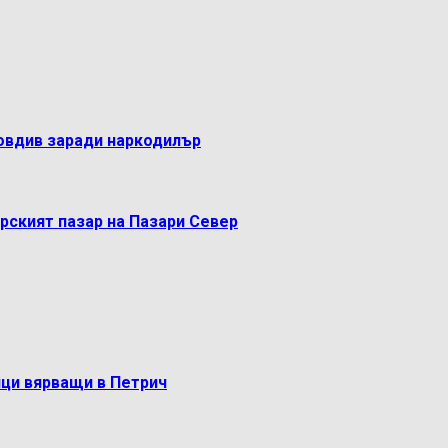
овдив заради наркодилър
рският пазар на Пазари Север
ци вярващи в Петрич