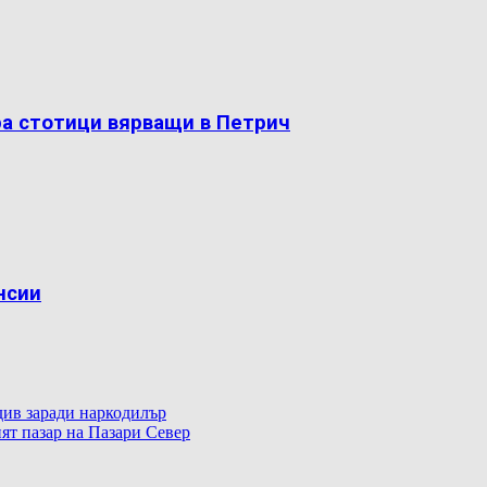
ра стотици вярващи в Петрич
нсии
ив заради наркодилър
ят пазар на Пазари Север