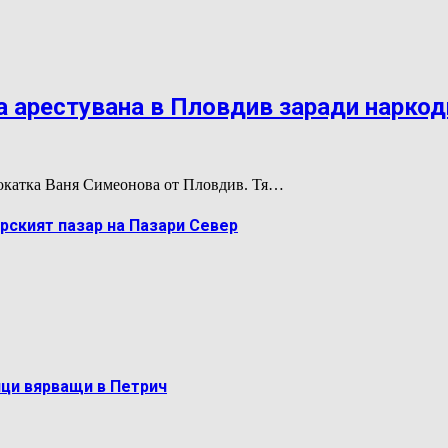
 арестувана в Пловдив заради нарко
двокатка Ваня Симеонова от Пловдив. Тя…
рският пазар на Пазари Север
ци вярващи в Петрич