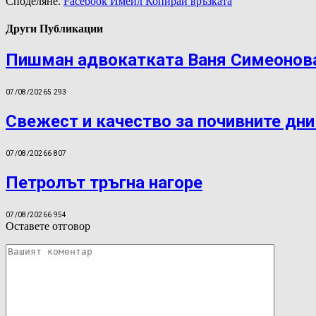
Споделяне.
Facebook
Имейл
Копирай връзката
Други Публикации
Пишман адвокатката Ваня Симеонова
07/08/2026
5 293
Свежест и качество за почивните дни
07/08/2026
6 807
Петролът тръгна нагоре
07/08/2026
6 954
Оставете отговор