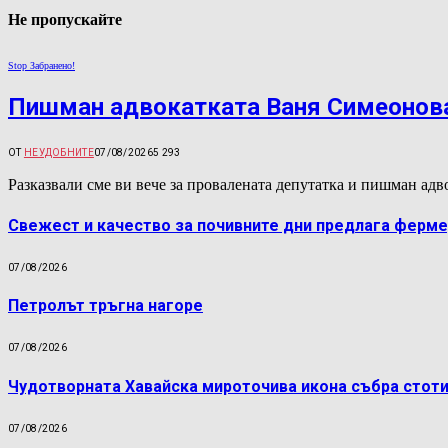
Не пропускайте
Stop Забранено!
Пишман адвокатката Ваня Симеонова
ОТ
НЕУДОБНИТЕ
07/08/2026
5 293
Разказвали сме ви вече за провалената депутатка и пишман а
Свежест и качество за почивните дни предлага ферме
07/08/2026
Петролът тръгна нагоре
07/08/2026
Чудотворната Хавайска мироточива икона събра стоти
07/08/2026