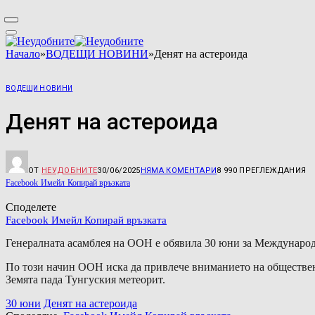
Начало
»
ВОДЕЩИ НОВИНИ
»
Денят на астероида
ВОДЕЩИ НОВИНИ
Денят на астероида
ОТ
НЕУДОБНИТЕ
30/06/2025
НЯМА КОМЕНТАРИ
8 990
ПРЕГЛЕЖДАНИЯ
Facebook
Имейл
Копирай връзката
Споделете
Facebook
Имейл
Копирай връзката
Генералната асамблея на ООН е обявила 30 юни за Международ
По този начин ООН иска да привлече вниманието на общественос
Земята пада Тунгуския метеорит.
30 юни
Денят на астероида