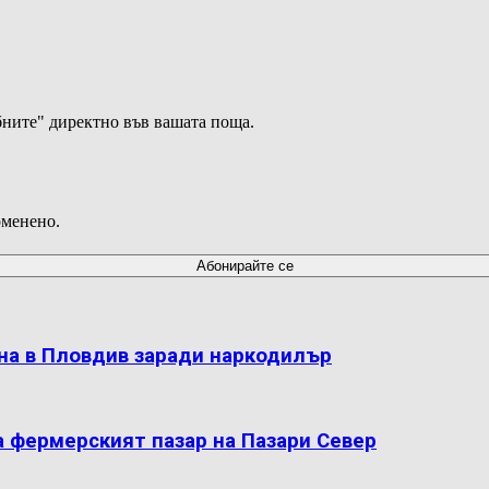
ните" директно във вашата поща.
оменено.
на в Пловдив заради наркодилър
а фермерският пазар на Пазари Север