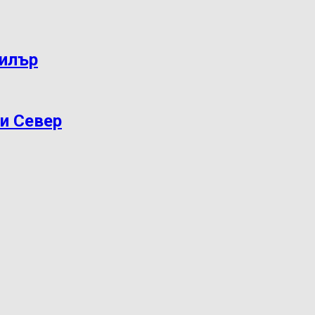
дилър
ри Север