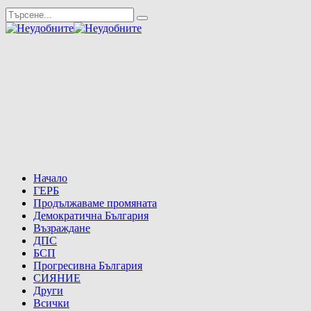
Начало
ГЕРБ
Продължаваме промяната
Демократична България
Възраждане
ДПС
БСП
Прогресивна България
СИЯНИЕ
Други
Всички