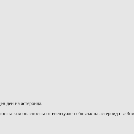
ен ден на астероида.
тта към опасността от евентуален сблъсък на астероид със Земят