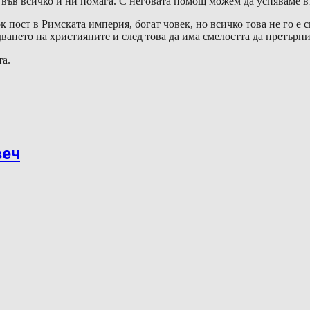
с във всичко и ни помага. С неговата помощ можем да успяваме въ
к пост в Римската империя, богат човек, но всичко това не го е 
ването на християните и след това да има смелостта да претърпи 
та.
веч