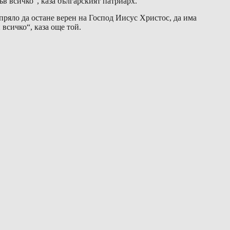
в всичко“, каза българският патриарх.
спряло да остане верен на Господ Иисус Христос, да има
всичко“, каза още той.