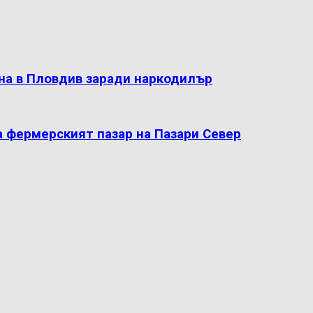
на в Пловдив заради наркодилър
а фермерският пазар на Пазари Север