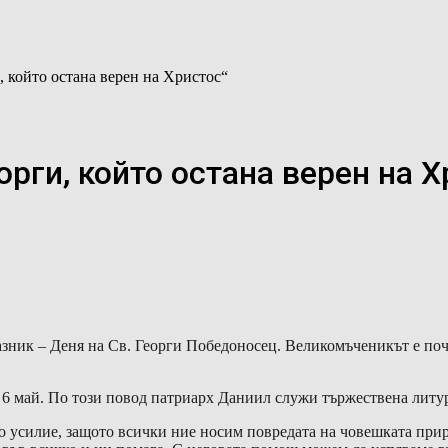
, който остана верен на Христос“
орги, който остана верен на Х
азник – Деня на Св. Георги Победоносец. Великомъченикът е по
 6 май. По този повод патриарх Даниил служи тържествена литур
о усилие, защото всички ние носим повредата на човешката приро