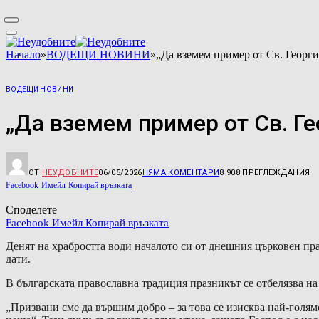
Начало
»
ВОДЕЩИ НОВИНИ
»
„Да вземем пример от Св. Георги
ВОДЕЩИ НОВИНИ
„Да вземем пример от Св. Ге
ОТ
НЕУДОБНИТЕ
06/05/2026
НЯМА КОМЕНТАРИ
8 908
ПРЕГЛЕЖДАНИЯ
Facebook
Имейл
Копирай връзката
Споделете
Facebook
Имейл
Копирай връзката
Денят на храбростта води началото си от днешния църковен пр
дати.
В българската православна традиция празникът се отбелязва на
„Призвани сме да вършим добро – за това се изисква най-голям