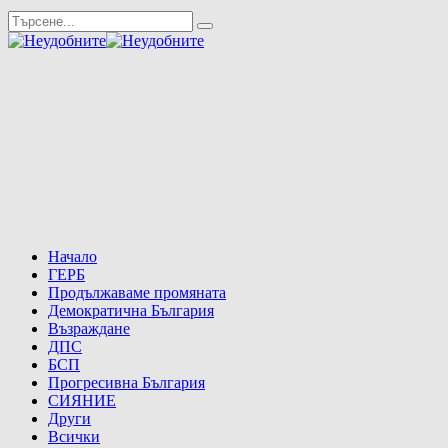
Начало
ГЕРБ
Продължаваме промяната
Демократична България
Възраждане
ДПС
БСП
Прогресивна България
СИЯНИЕ
Други
Всички