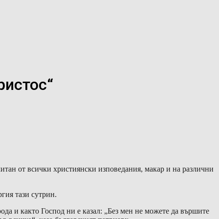
ристос“
читан от всички християнски изповедания, макар и на различни
гия тази сутрин.
да и както Господ ни е казал: „Без мен не можете да вършите