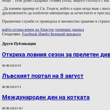
нещо“. Тези думи съдържат голяма утеха, защото Господ е с на
„Да вземем пример от Св. Георги, който е един млад мъж с висо
дръзновението да изобличи императора за нечестието и преслед
Празнични служби се проведоха в множество храмове в страна
който остана верен на Христос
патриарх даниил
Споделяне.
Facebook
Имейл
Копирай връзката
Други Публикации
Откриха ловния сезон за прелетен ди
08/08/2026
133
Лъвският портал на 8 август
08/08/2026
174
Международен ден на котката
08/08/2026
1 551