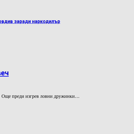
овдив заради наркодилър
веч
ин. Още преди изгрев ловни дружинки…