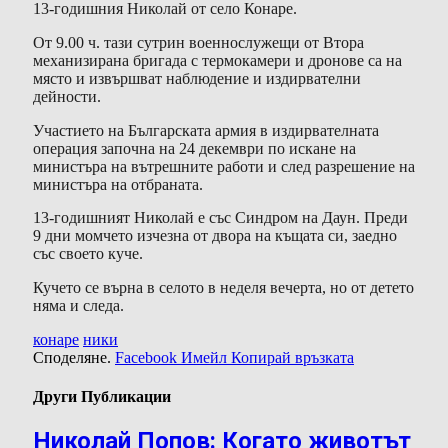
13-годишния Николай от село Конаре.
От 9.00 ч. тази сутрин военнослужещи от Втора
механизирана бригада с термокамери и дронове са на
място и извършват наблюдение и издирвателни
дейности.
Участието на Българската армия в издирвателната
операция започна на 24 декември по искане на
министъра на вътрешните работи и след разрешение на
министъра на отбраната.
13-годишният Николай е със Синдром на Даун. Преди
9 дни момчето изчезна от двора на къщата си, заедно
със своето куче.
Кучето се върна в селото в неделя вечерта, но от детето
няма и следа.
конаре
ники
Споделяне.
Facebook
Имейл
Копирай връзката
Други Публикации
Николай Попов: Когато животът