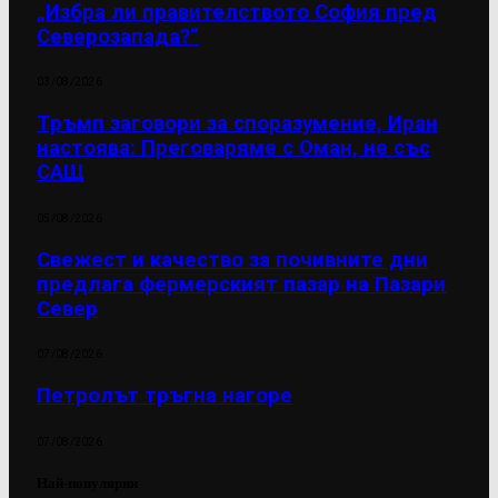
„Избра ли правителството София пред
Северозапада?“
03/08/2026
Тръмп заговори за споразумение, Иран
настоява: Преговаряме с Оман, не със
САЩ
05/08/2026
Свежест и качество за почивните дни
предлага фермерският пазар на Пазари
Север
07/08/2026
Петролът тръгна нагоре
07/08/2026
Най-популярни