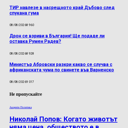
ТИР навлезе в насрещното край Дъбово след
спукана гума
08/08/2026
8 960
Дрон се взриви в България! Ще подаде ли
оставка Румен Радев?
08/08/2026
8 928
Министър Абровски разкри какво се случва с
африканската чума по свинете във Варненско
08/08/2026
9 017
Не пропускайте
Акценти Политика
Николай Попов: Когато животът
няма цена, обществото е в