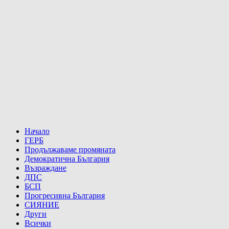
Начало
ГЕРБ
Продължаваме промяната
Демократична България
Възраждане
ДПС
БСП
Прогресивна България
СИЯНИЕ
Други
Всички