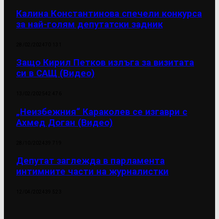
Калина Константинова спечели конкурса
за най-голям депутатски задник
28/02/2024
70 131
Защо Кирил Петков излъга за визитата
си в САЩ (Видео)
13/02/2025
42 476
„Неизбежния“ Караколев се изгаври с
Ахмед Доган (Видео)
28/10/2024
39 719
Депутат заглежда в парламента
интимните части на журналистки
12/04/2024
39 523