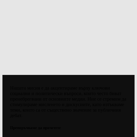
Нашата мисия е да акцентираме върху ключови
социални и политически въпроси, които често биват
пренебрегвани от основните медии. Ние се стремим да
стимулираме мисленето и дискусиите, като изтъкваме
теми, които са от съществено значение за публичния
дебат.
Препоръчваме да прочетете