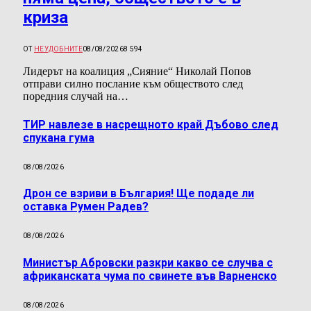
криза
ОТ
НЕУДОБНИТЕ
08/08/2026
8 594
Лидерът на коалиция „Сияние“ Николай Попов
отправи силно послание към обществото след
поредния случай на…
ТИР навлезе в насрещното край Дъбово след
спукана гума
08/08/2026
Дрон се взриви в България! Ще подаде ли
оставка Румен Радев?
08/08/2026
Министър Абровски разкри какво се случва с
африканската чума по свинете във Варненско
08/08/2026