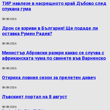
ТИР навлезе в насрещното край Дъбово след
спукана гума
08/08/2026
Дрон се взриви в България! Ще подаде ли
оставка Румен Радев?
08/08/2026
Министър Абровски разкри какво се случва с
африканската чума по свинете във Варненско
08/08/2026
Откриха ловния сезон за прелетен дивеч
08/08/2026
Лъвският портал на 8 август
08/08/2026