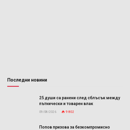
Последни новини
25 души са ранени след сблъсък между
пътнически и товарен влак
09/08/2026
9 802
Попов призова за безкомпромисно