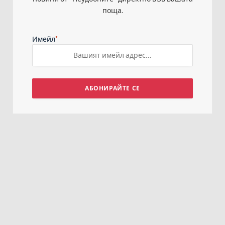
поща.
*
Имейл