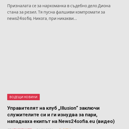
Призналата се за наркоманка в съдебно дело Диона
стана за резил. Тя пусна фалшиви компромати за
news24sofiq. Никога, при никакви…
ВОДЕЩИ НОВИНИ
Управителят на клуб „Illusion“ заключи
служителите си и ги изнудва за пари,
нападнаха екипът на News24sofia.eu (видео)