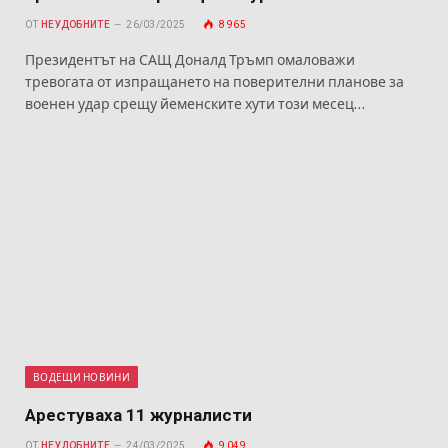
ОТ
НЕУДОБНИТЕ
26/03/2025
8 965
Президентът на САЩ Доналд Тръмп омаловажи
тревогата от изпращането на поверителни планове за
военен удар срещу йеменските хути този месец…
ВОДЕЩИ НОВИНИ
Арестуваха 11 журналисти
ОТ
НЕУДОБНИТЕ
24/03/2025
9 049