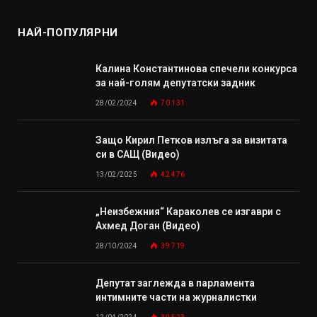
НАЙ-ПОПУЛЯРНИ
Калина Константинова спечели конкурса
за най-голям депутатски задник
28/02/2024
70 131
Защо Кирил Петков излъга за визитата
си в САЩ (Видео)
13/02/2025
42 476
„Неизбежния“ Караколев се изгаври с
Ахмед Доган (Видео)
28/10/2024
39 719
Депутат заглежда в парламента
интимните части на журналистки