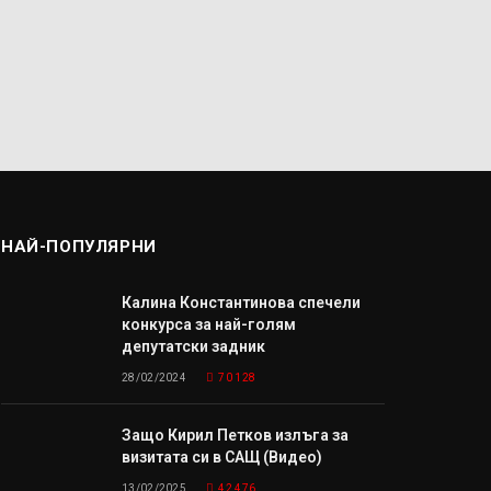
НАЙ-ПОПУЛЯРНИ
Калина Константинова спечели
конкурса за най-голям
депутатски задник
28/02/2024
70 128
Защо Кирил Петков излъга за
визитата си в САЩ (Видео)
13/02/2025
42 476