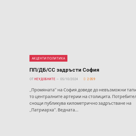
АКЦЕНТИ ПОЛИТИКА
ПП/ДБ/СС задръсти София
ОТ
НЕУДОБНИТЕ
05/10/2024
2 059
„Промяната“ на София доведе до невъзможни тап
то централните артерии на столицита. Потребите
снощи публикува километрично задръстване на
„Патриарха“. Ведната…