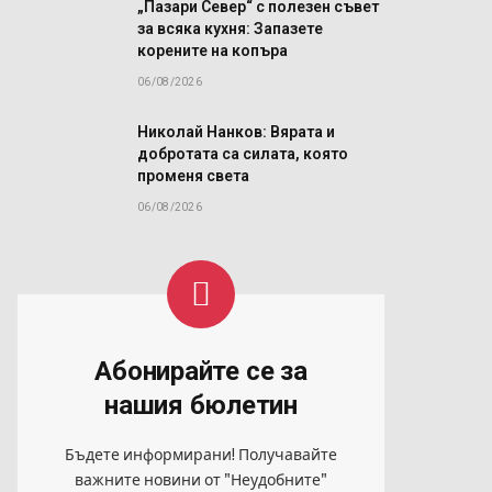
„Пазари Север“ с полезен съвет
за всяка кухня: Запазете
корените на копъра
06/08/2026
Николай Нанков: Вярата и
добротата са силата, която
променя света
06/08/2026
Абонирайте се за
нашия бюлетин
Бъдете информирани! Получавайте
важните новини от "Неудобните"