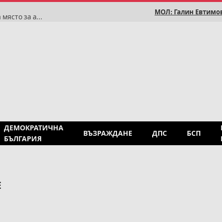
МОЛ: Галин Евтимов
Румен Радев: Историята доказва, че България няма място за антисемитизъм
ДЕМОКРАТИЧНА
ВЪЗРАЖДАНЕ
ДПС
БСП
БЪЛГАРИЯ
Е