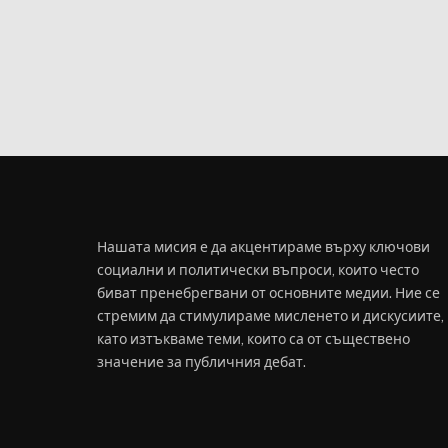
Нашата мисия е да акцентираме върху ключови
социални и политически въпроси, които често
биват пренебрегвани от основните медии. Ние се
стремим да стимулираме мисленето и дискусиите,
като изтъкваме теми, които са от съществено
значение за публичния дебат.