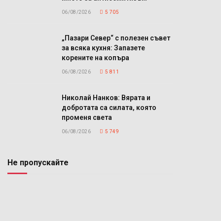
06/08/2026
5 705
„Пазари Север“ с полезен съвет
за всяка кухня: Запазете
корените на копъра
06/08/2026
5 811
Николай Нанков: Вярата и
добротата са силата, която
променя света
06/08/2026
5 749
Не пропускайте