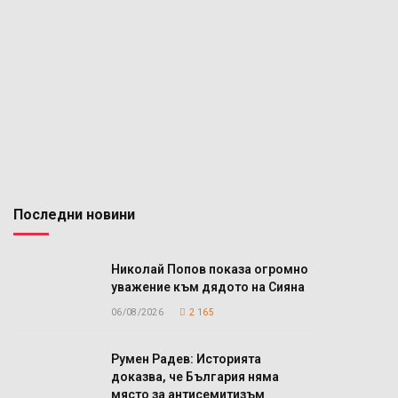
Последни новини
Николай Попов показа огромно
уважение към дядото на Сияна
06/08/2026
2 165
Румен Радев: Историята
доказва, че България няма
място за антисемитизъм