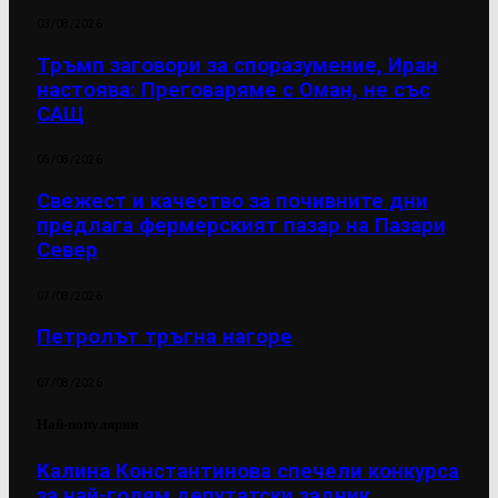
03/08/2026
Тръмп заговори за споразумение, Иран
настоява: Преговаряме с Оман, не със
САЩ
05/08/2026
Свежест и качество за почивните дни
предлага фермерският пазар на Пазари
Север
07/08/2026
Петролът тръгна нагоре
07/08/2026
Най-популярни
Калина Константинова спечели конкурса
за най-голям депутатски задник