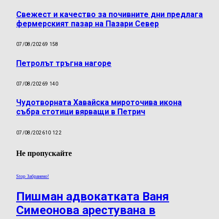
Свежест и качество за почивните дни предлага
фермерският пазар на Пазари Север
07/08/2026
9 158
Петролът тръгна нагоре
07/08/2026
9 140
Чудотворната Хавайска мироточива икона
събра стотици вярващи в Петрич
07/08/2026
10 122
Не пропускайте
Stop Забранено!
Пишман адвокатката Ваня
Симеонова арестувана в