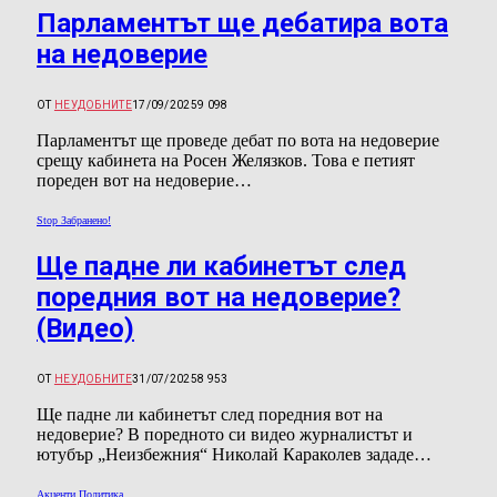
Парламентът ще дебатира вота
на недоверие
ОТ
НЕУДОБНИТЕ
17/09/2025
9 098
Парламентът ще проведе дебат по вота на недоверие
срещу кабинета на Росен Желязков. Това е петият
пореден вот на недоверие…
Stop Забранено!
Ще падне ли кабинетът след
поредния вот на недоверие?
(Видео)
ОТ
НЕУДОБНИТЕ
31/07/2025
8 953
Ще падне ли кабинетът след поредния вот на
недоверие? В поредното си видео журналистът и
ютубър „Неизбежния“ Николай Караколев зададе…
Акценти Политика