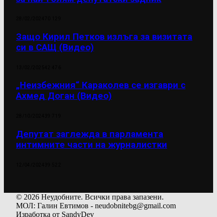
28/02/2024
70 129
Защо Кирил Петков излъга за визитата
си в САЩ (Видео)
13/02/2025
42 476
„Неизбежния“ Караколев се изгаври с
Ахмед Доган (Видео)
28/10/2024
39 719
Депутат заглежда в парламента
интимните части на журналистки
12/04/2024
39 522
© 2026 Неудобните. Всички права запазени.
МОЛ: Галин Евтимов - neudobnitebg@gmail.com
Изработка от SandyDev