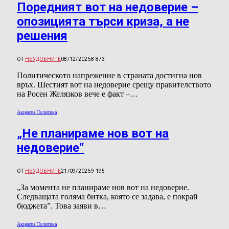
Поредният вот на недоверие –
опозицията търси криза, а не
решения
ОТ
НЕУДОБНИТЕ
08/12/2025
8 873
Политическото напрежение в страната достигна нов
връх. Шестият вот на недоверие срещу правителството
на Росен Желязков вече е факт –…
Акценти Политика
„Не планираме нов вот на
недоверие“
ОТ
НЕУДОБНИТЕ
21/09/2025
9 195
„За момента не планираме нов вот на недоверие.
Следващата голяма битка, която се задава, е покрай
бюджета”. Това заяви в…
Акценти Политика