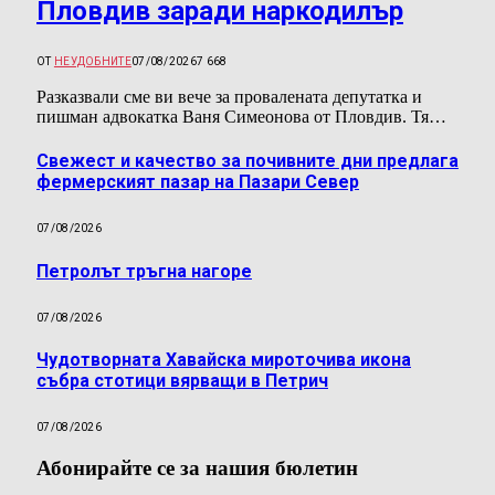
Пловдив заради наркодилър
ОТ
НЕУДОБНИТЕ
07/08/2026
7 668
Разказвали сме ви вече за провалената депутатка и
пишман адвокатка Ваня Симеонова от Пловдив. Тя…
Свежест и качество за почивните дни предлага
фермерският пазар на Пазари Север
07/08/2026
Петролът тръгна нагоре
07/08/2026
Чудотворната Хавайска мироточива икона
събра стотици вярващи в Петрич
07/08/2026
Абонирайте се за нашия бюлетин