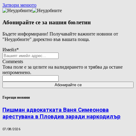
Затвори менюто
Абонирайте се за нашия бюлетин
Бъдете информирани! Получавайте важните новини от
"Неудобните" директно във вашата поща.
Имейл
*
Comments
Това поле е за целите на валидирането и трябва да остане
непроменено.
Горещи новини
Пишман адвокатката Ваня Симеонова
арестувана в Пловдив заради наркодилър
07/08/2026