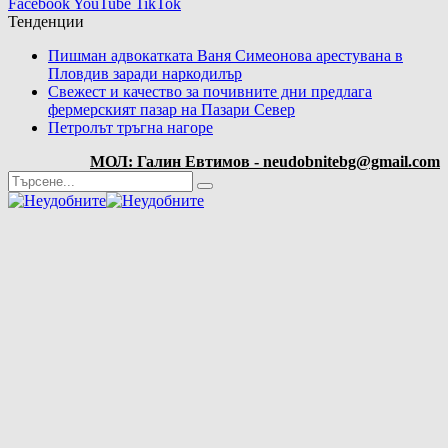
Facebook
YouTube
TikTok
Тенденции
Пишман адвокатката Ваня Симеонова арестувана в
Пловдив заради наркодилър
Свежест и качество за почивните дни предлага
фермерският пазар на Пазари Север
Петролът тръгна нагоре
МОЛ: Галин Евтимов - neudobnitebg@gmail.com