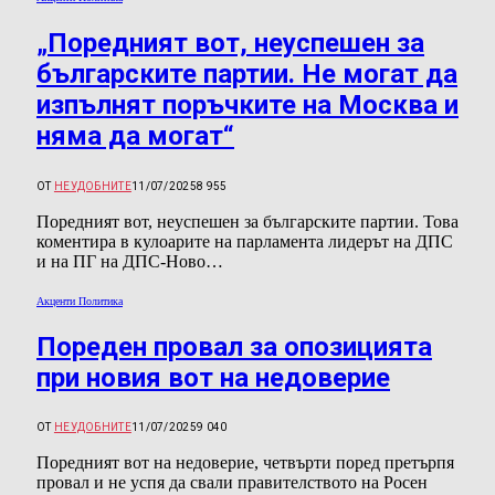
„Поредният вот, неуспешен за
българските партии. Не могат да
изпълнят поръчките на Москва и
няма да могат“
ОТ
НЕУДОБНИТЕ
11/07/2025
8 955
Поредният вот, неуспешен за българските партии. Това
коментира в кулоарите на парламента лидерът на ДПС
и на ПГ на ДПС-Ново…
Акценти Политика
Пореден провал за опозицията
при новия вот на недоверие
ОТ
НЕУДОБНИТЕ
11/07/2025
9 040
Поредният вот на недоверие, четвърти поред претърпя
провал и не успя да свали правителството на Росен