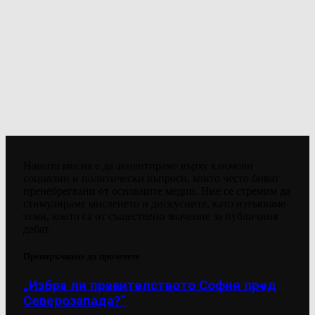
Нашата мисия е да акцентираме върху ключови
социални и политически въпроси, които често биват
пренебрегвани от основните медии. Ние се стремим да
стимулираме мисленето и дискусиите, като изтъкваме
теми, които са от съществено значение за публичния
дебат.
Препоръчваме да прочетете
„Избра ли правителството София пред
Северозапада?“