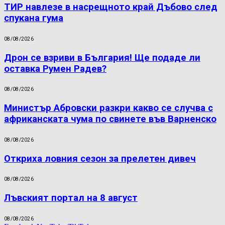
ТИР навлезе в насрещното край Дъбово след
спукана гума
08/08/2026
Дрон се взриви в България! Ще подаде ли
оставка Румен Радев?
08/08/2026
Министър Абровски разкри какво се случва с
африканската чума по свинете във Варненско
08/08/2026
Откриха ловния сезон за прелетен дивеч
08/08/2026
Лъвският портал на 8 август
08/08/2026