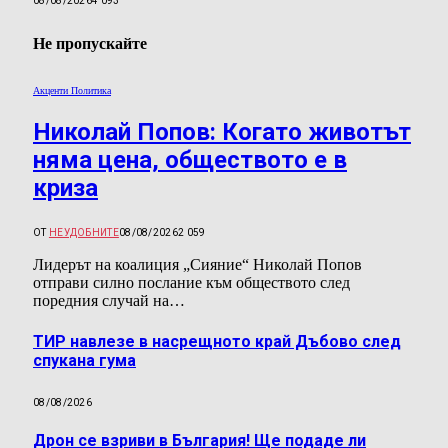
08/08/2026
4 093
Не пропускайте
Акценти Политика
Николай Попов: Когато животът
няма цена, обществото е в
криза
ОТ
НЕУДОБНИТЕ
08/08/2026
2 059
Лидерът на коалиция „Сияние“ Николай Попов
отправи силно послание към обществото след
поредния случай на…
ТИР навлезе в насрещното край Дъбово след
спукана гума
08/08/2026
Дрон се взриви в България! Ще подаде ли