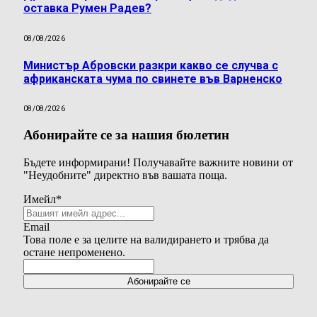
оставка Румен Радев?
08/08/2026
Министър Абровски разкри какво се случва с
африканската чума по свинете във Варненско
08/08/2026
Абонирайте се за нашия бюлетин
Бъдете информирани! Получавайте важните новини от
"Неудобните" директно във вашата поща.
Имейл
*
Email
Това поле е за целите на валидирането и трябва да
остане непроменено.