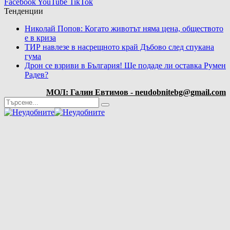
Facebook
YouTube
TikTok
Тенденции
Николай Попов: Когато животът няма цена, обществото
е в криза
ТИР навлезе в насрещното край Дъбово след спукана
гума
Дрон се взриви в България! Ще подаде ли оставка Румен
Радев?
МОЛ: Галин Евтимов - neudobnitebg@gmail.com