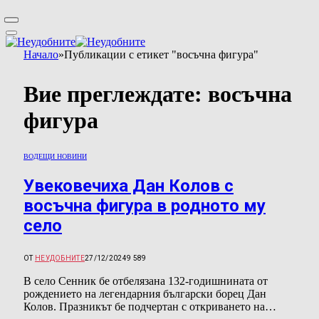
Начало
»
Публикации с етикет "восъчна фигура"
Вие преглеждате:
восъчна
фигура
ВОДЕЩИ НОВИНИ
Увековечиха Дан Колов с
восъчна фигура в родното му
село
ОТ
НЕУДОБНИТЕ
27/12/2024
9 589
В село Сенник бе отбелязана 132-годишнината от
рождението на легендарния български борец Дан
Колов. Празникът бе подчертан с откриването на…