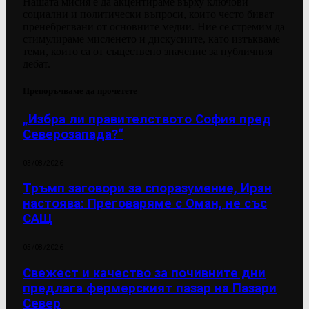
Нашата мисия е да акцентираме върху ключови
социални и политически въпроси, които често биват
пренебрегвани от основните медии. Ние се стремим да
стимулираме мисленето и дискусиите, като изтъкваме
теми, които са от съществено значение за публичния
дебат.
Препоръчваме да прочетете
„Избра ли правителството София пред
Северозапада?“
03/08/2026
Тръмп заговори за споразумение, Иран
настоява: Преговаряме с Оман, не със
САЩ
05/08/2026
Свежест и качество за почивните дни
предлага фермерският пазар на Пазари
Север