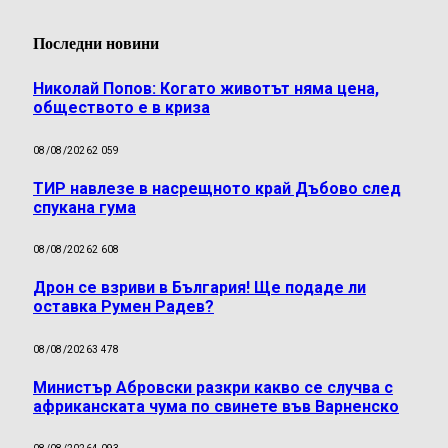
Последни новини
Николай Попов: Когато животът няма цена,
обществото е в криза
08/08/2026
2 059
ТИР навлезе в насрещното край Дъбово след
спукана гума
08/08/2026
2 608
Дрон се взриви в България! Ще подаде ли
оставка Румен Радев?
08/08/2026
3 478
Министър Абровски разкри какво се случва с
африканската чума по свинете във Варненско