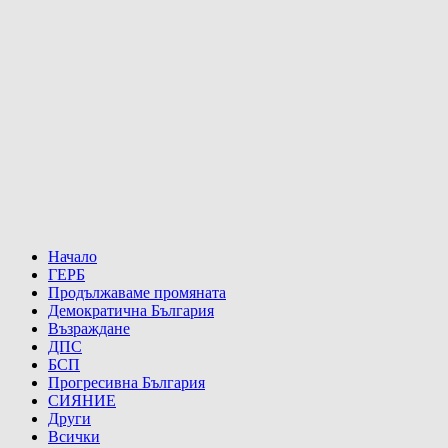
Начало
ГЕРБ
Продължаваме промяната
Демократична България
Възраждане
ДПС
БСП
Прогресивна България
СИЯНИЕ
Други
Всички