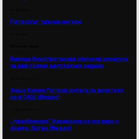
07/08/2026
Петролът тръгна нагоре
07/08/2026
Най-популярни
Калина Константинова спечели конкурса
за най-голям депутатски задник
28/02/2024
70 130
Защо Кирил Петков излъга за визитата
си в САЩ (Видео)
13/02/2025
42 476
„Неизбежния“ Караколев се изгаври с
Ахмед Доган (Видео)