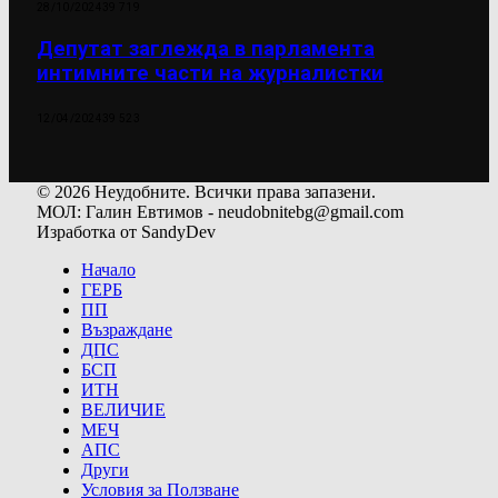
28/10/2024
39 719
Депутат заглежда в парламента
интимните части на журналистки
12/04/2024
39 523
© 2026 Неудобните. Всички права запазени.
МОЛ: Галин Евтимов - neudobnitebg@gmail.com
Изработка от SandyDev
Начало
ГЕРБ
ПП
Възраждане
ДПС
БСП
ИТН
ВЕЛИЧИЕ
МЕЧ
АПС
Други
Условия за Ползване