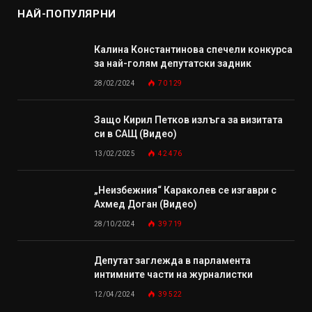
НАЙ-ПОПУЛЯРНИ
Калина Константинова спечели конкурса
за най-голям депутатски задник
28/02/2024
70 129
Защо Кирил Петков излъга за визитата
си в САЩ (Видео)
13/02/2025
42 476
„Неизбежния“ Караколев се изгаври с
Ахмед Доган (Видео)
28/10/2024
39 719
Депутат заглежда в парламента
интимните части на журналистки
12/04/2024
39 522