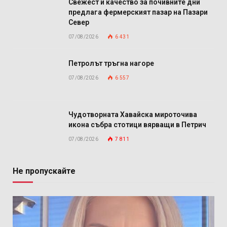
Свежест и качество за почивните дни
предлага фермерският пазар на Пазари
Север
07/08/2026
6 431
Петролът тръгна нагоре
07/08/2026
6 557
Чудотворната Хавайска мироточива
икона събра стотици вярващи в Петрич
07/08/2026
7 811
Не пропускайте