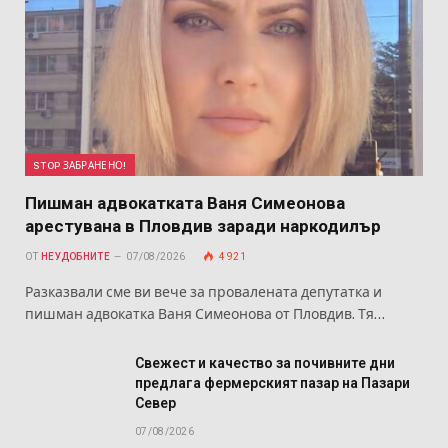
STOP ЗАБРАНЕНО!
Пишман адвокатката Ваня Симеонова
арестувана в Пловдив заради наркодилър
ОТ
НЕУДОБНИТЕ
07/08/2026
4 921
Разказвали сме ви вече за провалената депутатка и
пишман адвокатка Ваня Симеонова от Пловдив. Тя…
Свежест и качество за почивните дни
предлага фермерският пазар на Пазари
Север
07/08/2026