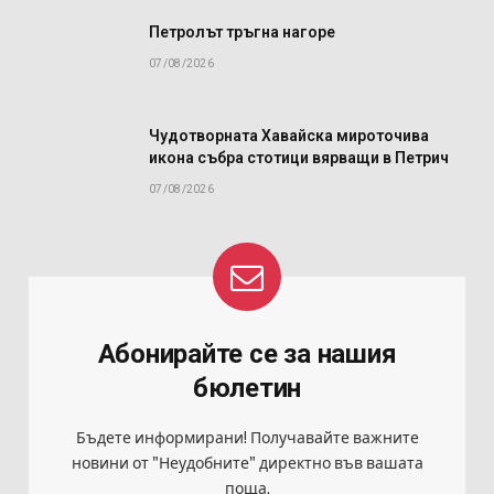
Петролът тръгна нагоре
07/08/2026
Чудотворната Хавайска мироточива
икона събра стотици вярващи в Петрич
07/08/2026
Абонирайте се за нашия
бюлетин
Бъдете информирани! Получавайте важните
новини от "Неудобните" директно във вашата
поща.