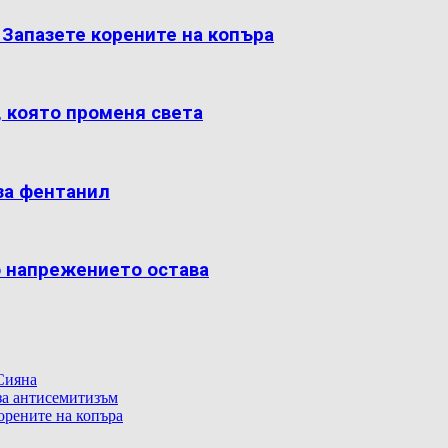
: Запазете корените на копъра
, която променя света
за фентанил
о напрежението остава
Сияна
 за антисемитизъм
корените на копъра