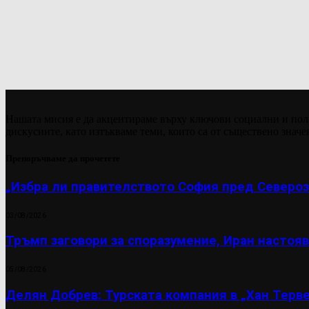
Нашата мисия е да акцентираме върху ключови социални и пол
дискусиите, като изтъкваме теми, които са от съществено значе
Препоръчваме да прочетете
„Избра ли правителството София пред Североз
03/08/2026
Тръмп заговори за споразумение, Иран настояв
05/08/2026
Делян Добрев: Турската компания в „Хан Терве