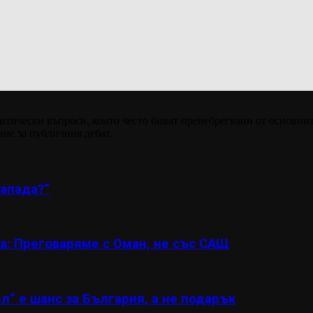
итически въпроси, които често биват пренебрегвани от основнит
ние за публичния дебат.
апада?“
а: Преговаряме с Оман, не със САЩ
л“ е шанс за България, а не подарък