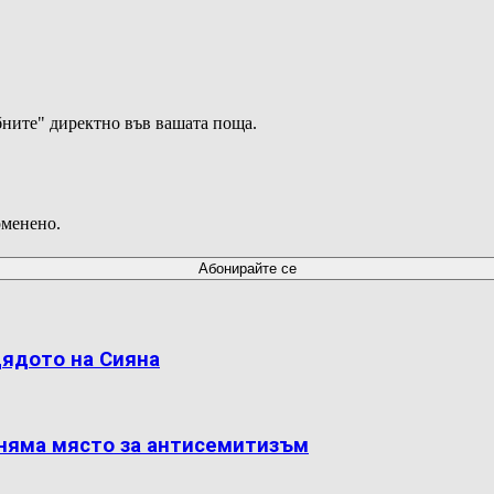
ните" директно във вашата поща.
оменено.
дядото на Сияна
 няма място за антисемитизъм