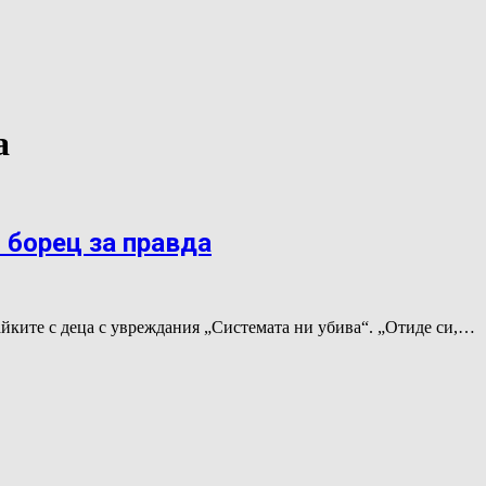
а
 борец за правда
йките с деца с увреждания „Системата ни убива“. „Отиде си,…