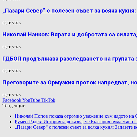
„Пазари Север“ с полезен съвет за всяка кухня
06/08/2026
Николай Нанков: Вярата и добротата са силата
06/08/2026
ГДБОП продължава разследването на групата 
06/08/2026
Преговорите за Ормузкия проток напредват, н
06/08/2026
Facebook
YouTube
TikTok
Тенденции
Николай Попов показа огромно уважение към дядото на 
Румен Радев: Историята доказва, че България няма място
„Пазари Север“ с полезен съвет за всяка кухня: Запазете 