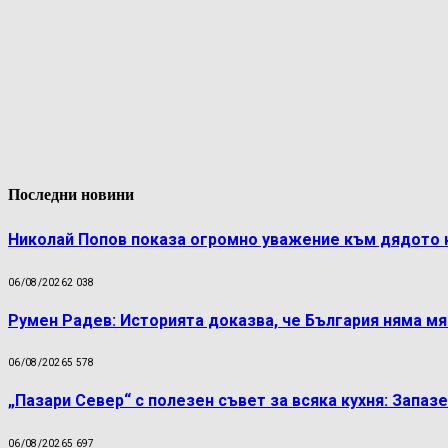
Последни новини
Николай Попов показа огромно уважение към дядото 
06/08/2026
2 038
Румен Радев: Историята доказва, че България няма м
06/08/2026
5 578
„Пазари Север“ с полезен съвет за всяка кухня: Запаз
06/08/2026
5 697