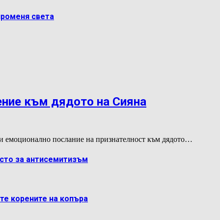
променя света
ение към дядото на Сияна
и емоционално послание на признателност към дядото…
ясто за антисемитизъм
ете корените на копъра