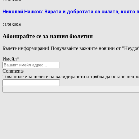
Николай Нанков: Вярата и добротата са силата, която 
06/08/2026
Абонирайте се за нашия бюлетин
Бъдете информирани! Получавайте важните новини от "Неудоб
Имейл
*
Comments
Това поле е за целите на валидирането и трябва да остане непр