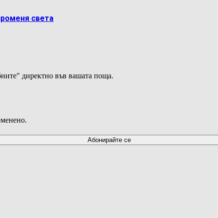
променя света
ните" директно във вашата поща.
оменено.