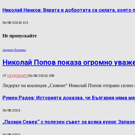
Николай Нанков: Вярата и добротата са силата, която 
06/08/2026
5 612
Не пропускайте
Акценти Политика
Николай Попов показа огромно уваж
ОТ
НЕУДОБНИТЕ
06/08/2026
2 038
Лидерът на коалиция „Сияние“ Николай Попов отправи силно 
Румен Радев: Историята доказва, че България няма м
06/08/2026
„Пазари Север“ с полезен съвет за всяка кухня: Запаз
06/08/2026