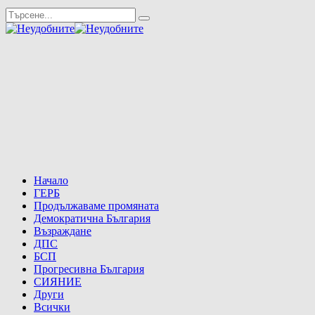
Начало
ГЕРБ
Продължаваме промяната
Демократична България
Възраждане
ДПС
БСП
Прогресивна България
СИЯНИЕ
Други
Всички