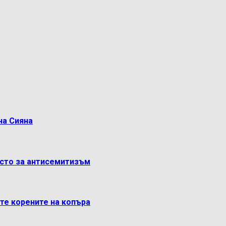
на Сияна
ясто за антисемитизъм
ете корените на копъра