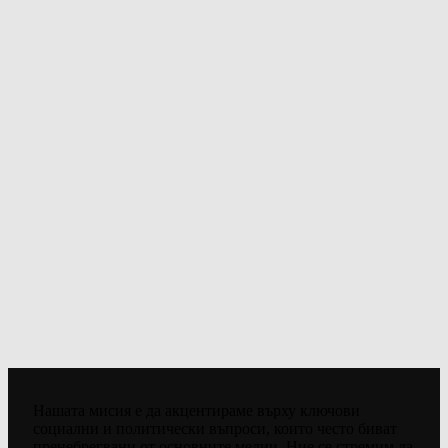
Нашата мисия е да акцентираме върху ключови
социални и политически въпроси, които често биват
пренебрегвани от основните медии. Ние се стремим да