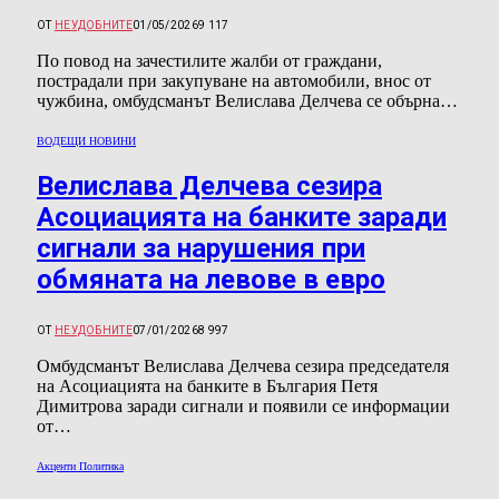
ОТ
НЕУДОБНИТЕ
01/05/2026
9 117
По повод на зачестилите жалби от граждани,
пострадали при закупуване на автомобили, внос от
чужбина, омбудсманът Велислава Делчева се обърна…
ВОДЕЩИ НОВИНИ
Велислава Делчева сезира
Асоциацията на банките заради
сигнали за нарушения при
обмяната на левове в евро
ОТ
НЕУДОБНИТЕ
07/01/2026
8 997
Омбудсманът Велислава Делчева сезира председателя
на Асоциацията на банките в България Петя
Димитрова заради сигнали и появили се информации
от…
Акценти Политика