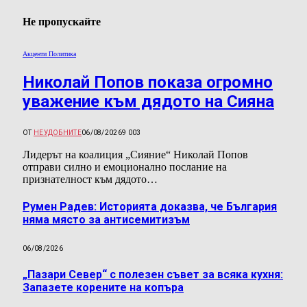
Не пропускайте
Акценти Политика
Николай Попов показа огромно
уважение към дядото на Сияна
ОТ
НЕУДОБНИТЕ
06/08/2026
9 003
Лидерът на коалиция „Сияние“ Николай Попов
отправи силно и емоционално послание на
признателност към дядото…
Румен Радев: Историята доказва, че България
няма място за антисемитизъм
06/08/2026
„Пазари Север“ с полезен съвет за всяка кухня:
Запазете корените на копъра