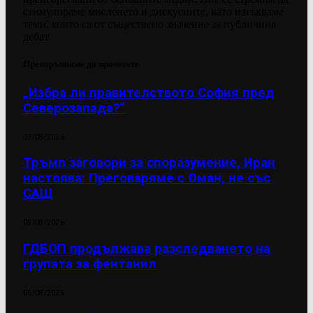
стимулираме мисленето и дискусиите, като изтъкваме
теми, които са от съществено значение за публичния
дебат.
Препоръчваме да прочетете
„Избра ли правителството София пред
Северозапада?“
03/08/2026
Тръмп заговори за споразумение, Иран
настоява: Преговаряме с Оман, не със
САЩ
05/08/2026
ГДБОП продължава разследването на
групата за фентанил
06/08/2026