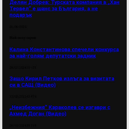
Делян Добрев: Турската компания в „Хан
Тервел“ е шанс за България, а не
подарък
05/08/2026
Най-популярни
Калина Константинова спечели конкурса
за най-голям депутатски задник
28/02/2024
70 129
Защо Кирил Петков излъга за визитата
си в САЩ (Видео)
13/02/2025
42 476
„Неизбежния“ Караколев се изгаври с
Ахмед Доган (Видео)
28/10/2024
39 719