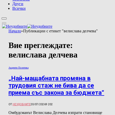
Други
Всички
Начало
»
Публикации с етикет "велислава делчева"
Вие преглеждате:
велислава делчева
Акценти Политика
„Най-мащабната промяна в
трудовия стаж не бива да се
приема със закона за бюджета“
ОТ
НЕУДОБНИТЕ
20/07/2026
9 202
Омбудсманът Велислава Делчева изпрати становище