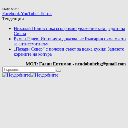
06/08/2026
Facebook
YouTube
TikTok
Тенденции
Николай Попов показа огромно уважение към дядото на
Сияна
Румен Радев: Историята доказва, че България няма място
за антисемитизъм
„Пазари Север“ с полезен съвет за всяка кухня: Запазете
корените на копъра
МОЛ: Галин Евтимов - neudobnitebg@gmail.com