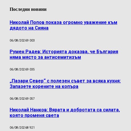
Последни новини
Николай Попов показа огромно уважение към
дядото на Сияна
06/08/2026
9 003
Румен Радев: Историята доказва, че България
няма място за антисемитизъм
06/08/2026
9 035
„Пазари Север“ с полезен съвет за всяка кухня:
Запазете корените на копъра
06/08/2026
9 057
Николай Нанков: Вярата и добротата са силата,
която променя света
06/08/2026
8 921