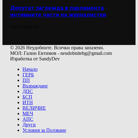
Депутат заглежда в парламента
интимните части на журналистки
12/04/2024
39 522
© 2026 Неудобните. Всички права запазени.
МОЛ: Галин Евтимов - neudobnitebg@gmail.com
Изработка от SandyDev
Начало
ГЕРБ
ПП
Възраждане
ДПС
БСП
ИТН
ВЕЛИЧИЕ
МЕЧ
АПС
Други
Условия за Ползване