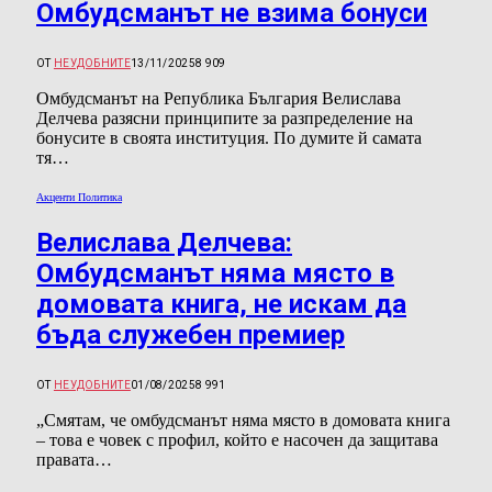
Омбудсманът не взима бонуси
ОТ
НЕУДОБНИТЕ
13/11/2025
8 909
Омбудсманът на Република България Велислава
Делчева разясни принципите за разпределение на
бонусите в своята институция. По думите й самата
тя…
Акценти Политика
Велислава Делчева:
Омбудсманът няма място в
домовата книга, не искам да
бъда служебен премиер
ОТ
НЕУДОБНИТЕ
01/08/2025
8 991
„Смятам, че омбудсманът няма място в домовата книга
– това е човек с профил, който е насочен да защитава
правата…