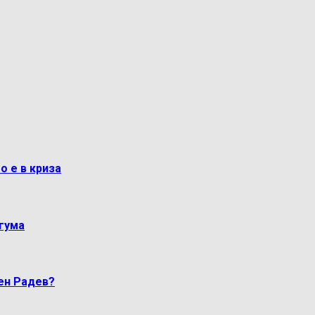
о е в криза
гума
мен Радев?