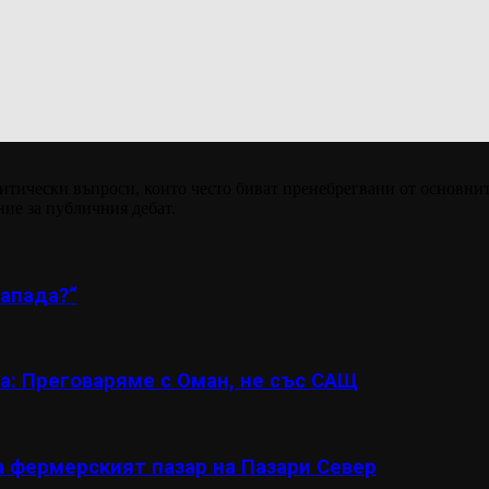
итически въпроси, които често биват пренебрегвани от основнит
ние за публичния дебат.
апада?“
а: Преговаряме с Оман, не със САЩ
а фермерският пазар на Пазари Север