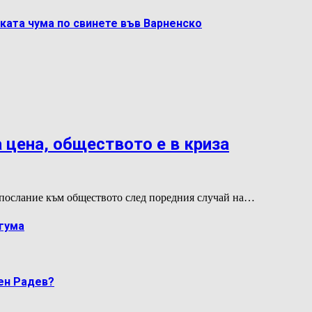
ката чума по свинете във Варненско
 цена, обществото е в криза
послание към обществото след поредния случай на…
гума
мен Радев?