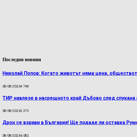
Последни новини
Николай Попов: Когато животът няма цена, обществот
08/08/2026
4 748
ТИР навлезе в насрещното край Дъбово след спукана 
08/08/2026
5 273
Дрон се взриви в България! Ще подаде ли оставка Ру
08/08/2026
6 082