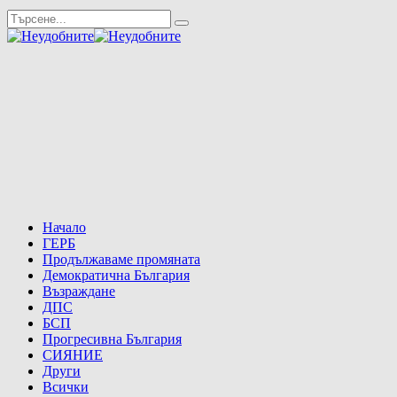
Начало
ГЕРБ
Продължаваме промяната
Демократична България
Възраждане
ДПС
БСП
Прогресивна България
СИЯНИЕ
Други
Всички