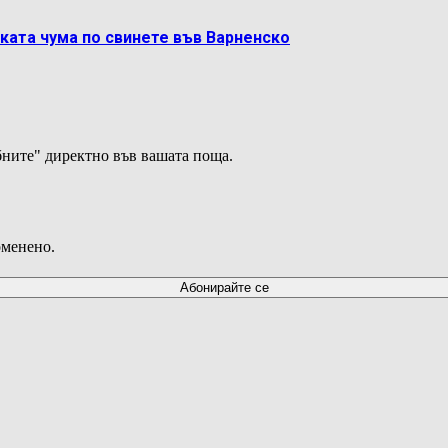
ката чума по свинете във Варненско
ните" директно във вашата поща.
оменено.