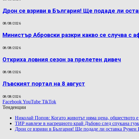
Дрон се взриви в България! Ще подаде ли оста
08/08/2026
Министър Абровски разкри какво се случва с а
08/08/2026
Откриха ловния сезон за прелетен дивеч
08/08/2026
Лъвският портал на 8 август
08/08/2026
Facebook
YouTube
TikTok
Тенденции
Николай Попов: Когато животът няма цена, обществото е
ТИР навлезе в насрещното край Дъбово след спукана гум
Дрон се взриви в България! Ще подаде ли оставка Румен 