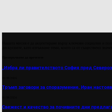
Нашата мисия е да акцентираме върху ключови социални и пол
дискусиите, като изтъкваме теми, които са от съществено значе
Препоръчваме да прочетете
„Избра ли правителството София пред Североз
03/08/2026
Тръмп заговори за споразумение, Иран настояв
05/08/2026
Свежест и качество за почивните дни предлаг