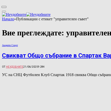
Начало
»
Публикации с етикет "управителен съвет"
Вие преглеждате:
управителен
Акценти Спорт
Свикват Общо събрание в Спартак Ва
ОТ
НЕУДОБНИТЕ
21/06/2025
9 284
УС на СНЦ Футболен Клуб Спартак 1918 свиква Общо събрание 