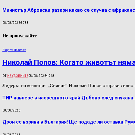
Министър Абровски разкри какво се случва с африканс
08/08/2026
6 783
Не пропускайте
Акценти Политика
Николай Попов: Когато животът няма
ОТ
НЕУДОБНИТЕ
08/08/2026
4 748
Лидерът на коалиция „Сияние“ Николай Попов отправи силно 
ТИР навлезе в насрещното край Дъбово след спукана 
08/08/2026
Дрон се взриви в България! Ще подаде ли оставка Ру
08/08/2026