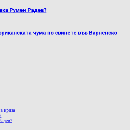
вка Румен Радев?
фриканската чума по свинете във Варненско
 в криза
а
Радев?