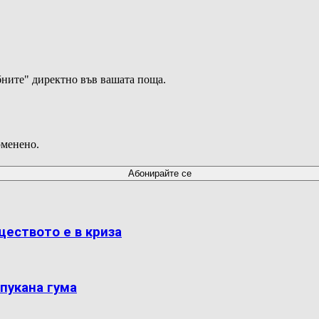
ните" директно във вашата поща.
оменено.
ществото е в криза
пукана гума