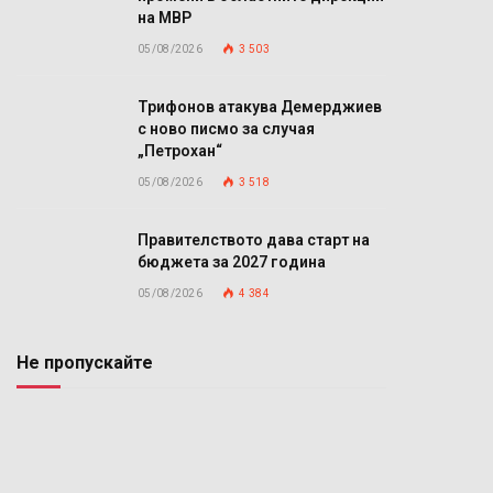
на МВР
05/08/2026
3 503
Трифонов атакува Демерджиев
с ново писмо за случая
„Петрохан“
05/08/2026
3 518
Правителството дава старт на
бюджета за 2027 година
05/08/2026
4 384
Не пропускайте