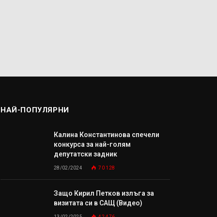
НАЙ-ПОПУЛЯРНИ
Калина Константинова спечели
конкурса за най-голям
депутатски задник
28/02/2024
70 128
Защо Кирил Петков излъга за
визитата си в САЩ (Видео)
13/02/2025
42 476