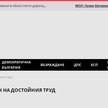
Демерджиев започна кадрови промени в областните дирекции на МВР
МОЛ: Галин Евтимов
ДЕМОКРАТИЧНА
ВЪЗРАЖДАНЕ
ДПС
БСП
БЪЛГАРИЯ
ния труд"
Н НА ДОСТОЙНИЯ ТРУД