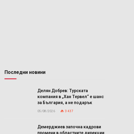
Последни новини
Делян Добрев: Турската
компания в „Хан Тервел“ е шанс
за България, а не подарък
05/08/2026
3 437
Демерджиев започна кадрови
промени в областните дирекции