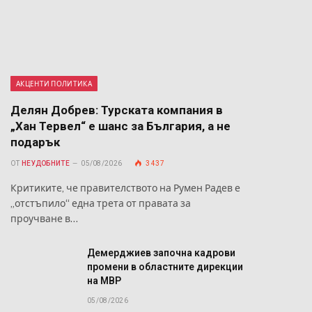
АКЦЕНТИ ПОЛИТИКА
Делян Добрев: Турската компания в
„Хан Тервел“ е шанс за България, а не
подарък
ОТ
НЕУДОБНИТЕ
05/08/2026
3 437
Критиките, че правителството на Румен Радев е
„отстъпило“ една трета от правата за
проучване в…
Демерджиев започна кадрови
промени в областните дирекции
на МВР
05/08/2026