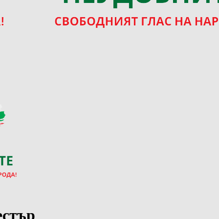
естър