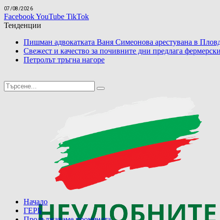
07/08/2026
Facebook
YouTube
TikTok
Тенденции
Пишман адвокатката Ваня Симеонова арестувана в Пловд
Свежест и качество за почивните дни предлага фермерски
Петролът тръгна нагоре
Начало
ГЕРБ
Продължаваме промяната