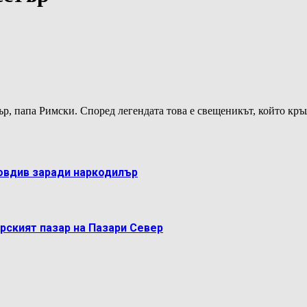
ър, папа Римски. Според легендата това е свещеникът, който к
овдив заради наркодилър
рският пазар на Пазари Север