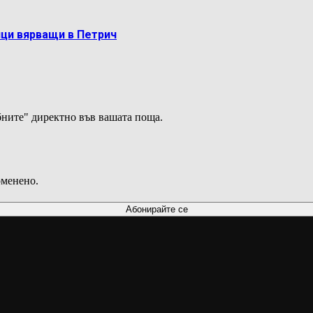
ци вярващи в Петрич
ните" директно във вашата поща.
оменено.