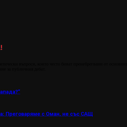
итически въпроси, които често биват пренебрегвани от основнит
ние за публичния дебат.
апада?“
а: Преговаряме с Оман, не със САЩ