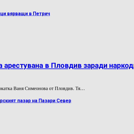
ци вярващи в Петрич
 арестувана в Пловдив заради нарко
двокатка Ваня Симеонова от Пловдив. Тя…
рският пазар на Пазари Север