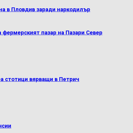
на в Пловдив заради наркодилър
а фермерският пазар на Пазари Север
ра стотици вярващи в Петрич
нсии