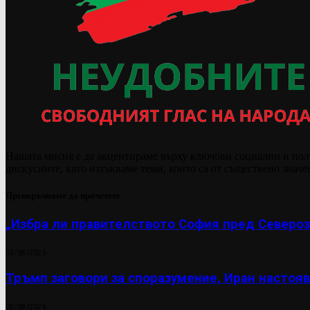
Нашата мисия е да акцентираме върху ключови социални и пол
дискусиите, като изтъкваме теми, които са от съществено значе
Препоръчваме да прочетете
„Избра ли правителството София пред Североз
03/08/2026
Тръмп заговори за споразумение, Иран настояв
05/08/2026