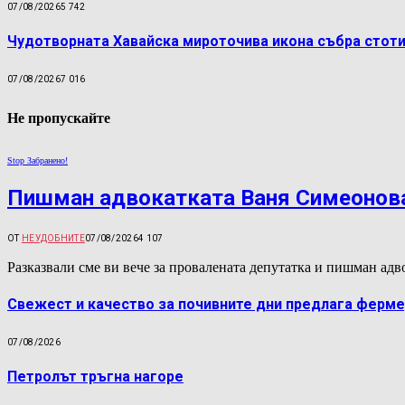
07/08/2026
5 742
Чудотворната Хавайска мироточива икона събра стоти
07/08/2026
7 016
Не пропускайте
Stop Забранено!
Пишман адвокатката Ваня Симеонова
ОТ
НЕУДОБНИТЕ
07/08/2026
4 107
Разказвали сме ви вече за провалената депутатка и пишман а
Свежест и качество за почивните дни предлага ферме
07/08/2026
Петролът тръгна нагоре