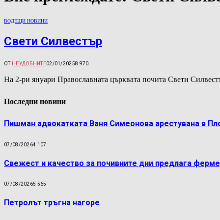
ВОДЕЩИ НОВИНИ
Свети Силвестър
ОТ
НЕУДОБНИТЕ
02/01/2025
8 970
На 2-ри януари Православната църквата почита Свети Силвест
Последни новини
Пишман адвокатката Ваня Симеонова арестувана в Пл
07/08/2026
4 107
Свежест и качество за почивните дни предлага ферме
07/08/2026
5 565
Петролът тръгна нагоре