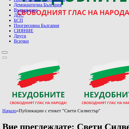
Демократична България
Възраждане
ДПС
БСП
Прогресивна България
СИЯНИЕ
Други
Всички
Начало
»
Публикации с етикет "Свети Силвестър"
Вие преглеждате:
Свети Силв