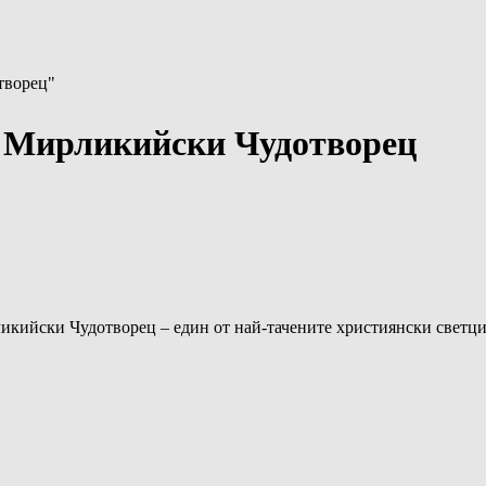
творец"
й Мирликийски Чудотворец
икийски Чудотворец – един от най-тачените християнски светц