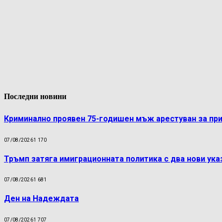
Последни новини
Криминално проявен 75-годишен мъж арестуван за пр
07/08/2026
1 170
Тръмп затяга имиграционната политика с два нови ука
07/08/2026
1 681
Ден на Надеждата
07/08/2026
1 707