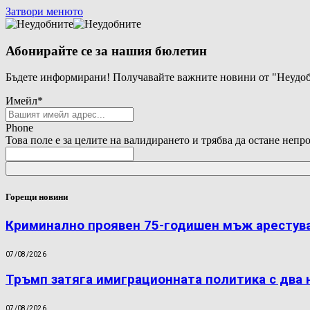
Затвори менюто
Абонирайте се за нашия бюлетин
Бъдете информирани! Получавайте важните новини от "Неудоб
Имейл
*
Phone
Това поле е за целите на валидирането и трябва да остане непр
Горещи новини
Криминално проявен 75-годишен мъж арестува
07/08/2026
Тръмп затяга имиграционната политика с два н
07/08/2026