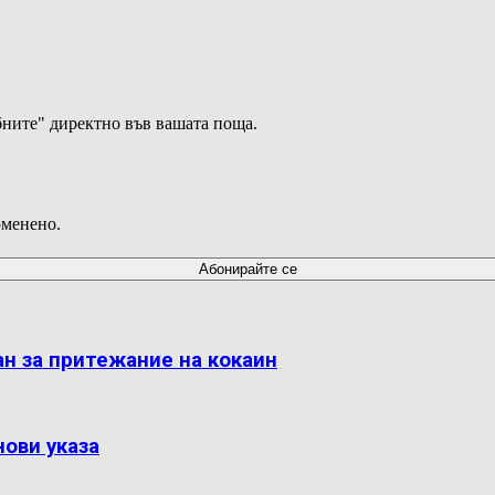
ните" директно във вашата поща.
оменено.
н за притежание на кокаин
ови указа