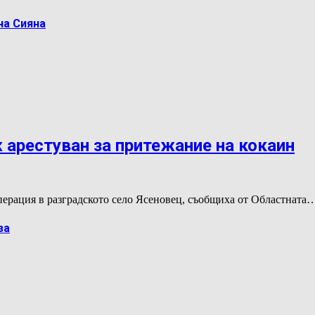
на Сияна
арестуван за притежание на кокаин
ерация в разградското село Ясеновец, съобщиха от Областната
за