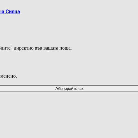
на Сияна
ните" директно във вашата поща.
оменено.