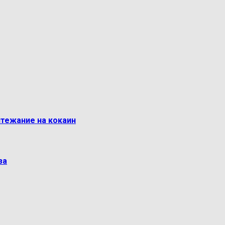
итежание на кокаин
за