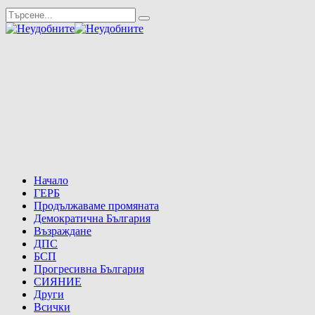
Начало
ГЕРБ
Продължаваме промяната
Демократична България
Възраждане
ДПС
БСП
Прогресивна България
СИЯНИЕ
Други
Всички