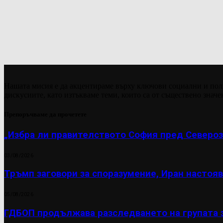
Нашата мисия е да акцентираме върху ключови социални и пол
дискусиите, като изтъкваме теми, които са от съществено значе
Препоръчваме да прочетете
„Избра ли правителството София пред Североз
03/08/2026
Тръмп заговори за споразумение, Иран настояв
05/08/2026
ГДБОП продължава разследването на групата 