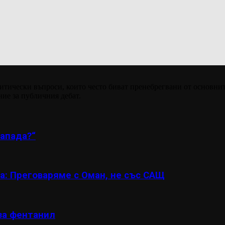
итически въпроси, които често биват пренебрегвани от основнит
ние за публичния дебат.
апада?“
а: Преговаряме с Оман, не със САЩ
за фентанил