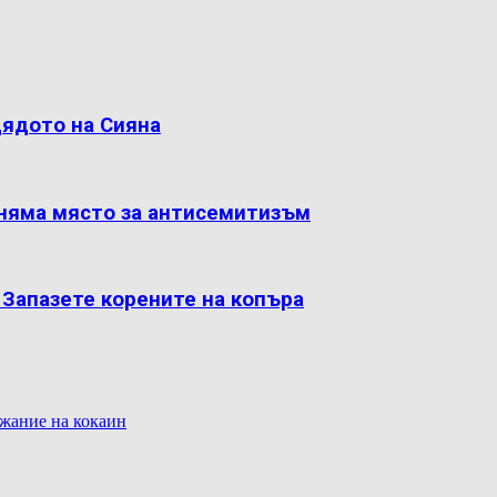
дядото на Сияна
 няма място за антисемитизъм
: Запазете корените на копъра
жание на кокаин