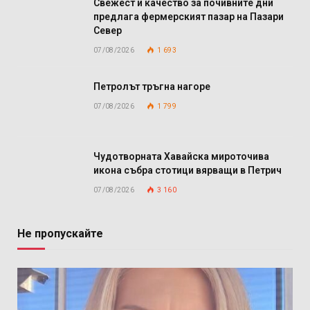
Свежест и качество за почивните дни
предлага фермерският пазар на Пазари
Север
07/08/2026
1 693
Петролът тръгна нагоре
07/08/2026
1 799
Чудотворната Хавайска мироточива
икона събра стотици вярващи в Петрич
07/08/2026
3 160
Не пропускайте