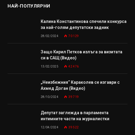
НАЙ-ПОПУЛЯРНИ
Калина Константинова спечели конкурса
за най-голям депутатски задник
28/02/2024
70 129
Защо Кирил Петков излъга за визитата
си в САЩ (Видео)
13/02/2025
42 476
„Неизбежния“ Караколев се изгаври с
Ахмед Доган (Видео)
28/10/2024
39 719
Депутат заглежда в парламента
интимните части на журналистки
12/04/2024
39 522