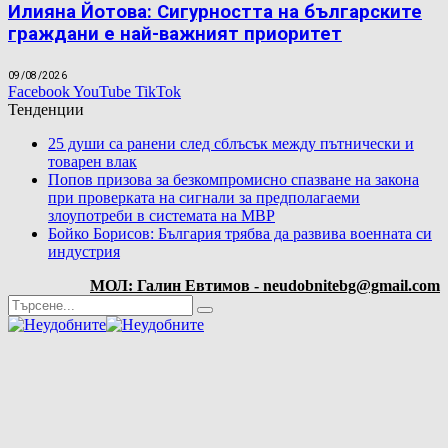
Илияна Йотова: Сигурността на българските
граждани е най-важният приоритет
09/08/2026
Facebook
YouTube
TikTok
Тенденции
25 души са ранени след сблъсък между пътнически и
товарен влак
Попов призова за безкомпромисно спазване на закона
при проверката на сигнали за предполагаеми
злоупотреби в системата на МВР
Бойко Борисов: България трябва да развива военната си
индустрия
МОЛ: Галин Евтимов - neudobnitebg@gmail.com