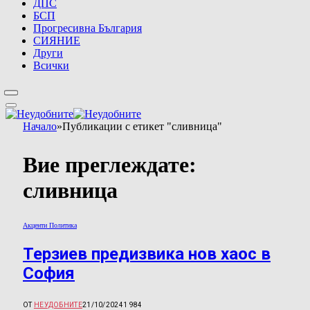
ДПС
БСП
Прогресивна България
СИЯНИЕ
Други
Всички
Начало
»
Публикации с етикет "сливница"
Вие преглеждате:
сливница
Акценти Политика
Терзиев предизвика нов хаос в
София
ОТ
НЕУДОБНИТЕ
21/10/2024
1 984