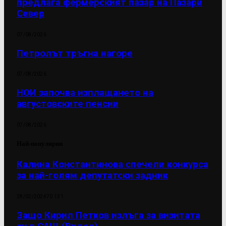
предлага фермерският пазар на Пазари
Север
07/08/2026
Петролът тръгна нагоре
07/08/2026
НОИ започва изплащането на
августовските пенсии
07/08/2026
Най-популярни
Калина Константинова спечели конкурса
за най-голям депутатски задник
28/02/2024
70 131
Защо Кирил Петков излъга за визитата