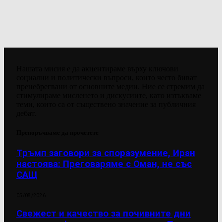
Нашата мисия е да акцентираме върху ключови
социални и политически въпроси, които често биват
пренебрегвани от основните медии. Ние се стремим да
стимулираме мисленето и дискусиите, като изтъкваме
теми, които са от съществено значение за публичния
дебат.
Препоръчваме да прочетете
Тръмп заговори за споразумение, Иран
настоява: Преговаряме с Оман, не със
САЩ
05/08/2026
Свежест и качество за почивните дни