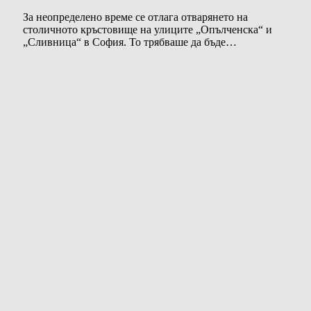
За неопределено време се отлага отварянето на
столичното кръстовище на улиците „Опълченска“ и
„Сливница“ в София. То трябваше да бъде…