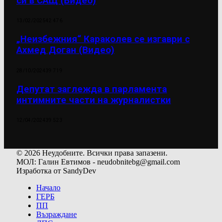
си в САЩ (Видео)
13/02/2025
42 476
„Неизбежния“ Караколев се изгаври с
Ахмед Доган (Видео)
28/10/2024
39 719
Депутат заглежда в парламента
интимните части на журналистки
12/04/2024
39 523
© 2026 Неудобните. Всички права запазени.
МОЛ: Галин Евтимов - neudobnitebg@gmail.com
Изработка от SandyDev
Начало
ГЕРБ
ПП
Възраждане