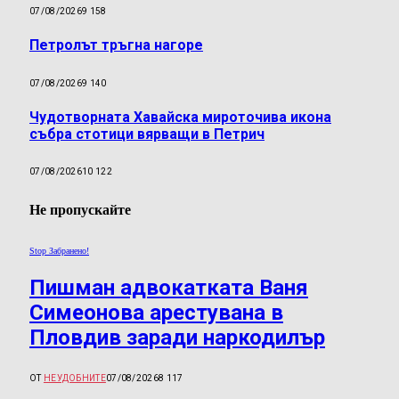
07/08/2026
9 158
Петролът тръгна нагоре
07/08/2026
9 140
Чудотворната Хавайска мироточива икона
събра стотици вярващи в Петрич
07/08/2026
10 122
Не пропускайте
Stop Забранено!
Пишман адвокатката Ваня
Симеонова арестувана в
Пловдив заради наркодилър
ОТ
НЕУДОБНИТЕ
07/08/2026
8 117