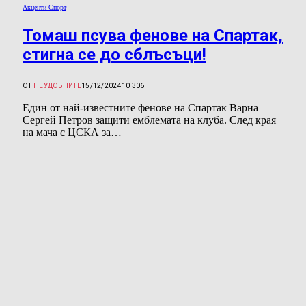
Акценти Спорт
Томаш псува фенове на Спартак,
стигна се до сблъсъци!
ОТ
НЕУДОБНИТЕ
15/12/2024
10 306
Един от най-известните фенове на Спартак Варна
Сергей Петров защити емблемата на клуба. След края
на мача с ЦСКА за…