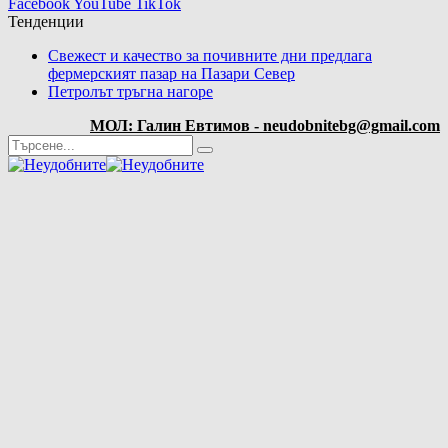
Facebook
YouTube
TikTok
Тенденции
Свежест и качество за почивните дни предлага
фермерският пазар на Пазари Север
Петролът тръгна нагоре
МОЛ: Галин Евтимов - neudobnitebg@gmail.com