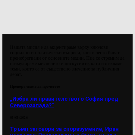
Нашата мисия е да акцентираме върху ключови
социални и политически въпроси, които често биват
пренебрегвани от основните медии. Ние се стремим да
стимулираме мисленето и дискусиите, като изтъкваме
теми, които са от съществено значение за публичния
дебат.
Препоръчваме да прочетете
„Избра ли правителството София пред
Северозапада?“
03/08/2026
Тръмп заговори за споразумение, Иран