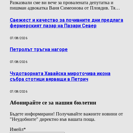
Разказвали сме ви вече за провалената депутатка и
пишман адвокатка Ваня Симеонова от Пловдив. Тя…
Свежест и качество за почивните дни предлага
фермерският пазар на Пазари Север
07/08/2026
Петролът тръгна нагоре
07/08/2026
Чудотворната Хавайска мироточива икона
събра стотици вярващи в Петрич
07/08/2026
Абонирайте се за нашия бюлетин
Бъдете информирани! Получавайте важните новини от
"Неудобните" директно във вашата поща.
Имейл
*