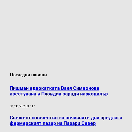
Последни новини
Пишман адвокатката Ваня Симеонова
арестувана в Пловдив заради наркодилър
07/08/2026
8 117
Свежест и качество за почивните дни предлага
фермерският пазар на Пазари Север