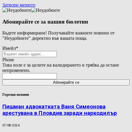
Затвори менюто
Абонирайте се за нашия бюлетин
Бъдете информирани! Получавайте важните новини от
"Неудобните" директно във вашата поща.
Имейл
*
Phone
Това поле е за целите на валидирането и трябва да остане
непроменено.
Горещи новини
Пишман адвокатката Ваня Симеонова
арестувана в Пловдив заради наркодилър
07/08/2026