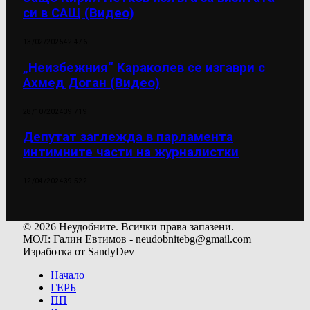
си в САЩ (Видео)
13/02/2025
42 476
„Неизбежния“ Караколев се изгаври с
Ахмед Доган (Видео)
28/10/2024
39 719
Депутат заглежда в парламента
интимните части на журналистки
12/04/2024
39 522
© 2026 Неудобните. Всички права запазени.
МОЛ: Галин Евтимов - neudobnitebg@gmail.com
Изработка от SandyDev
Начало
ГЕРБ
ПП