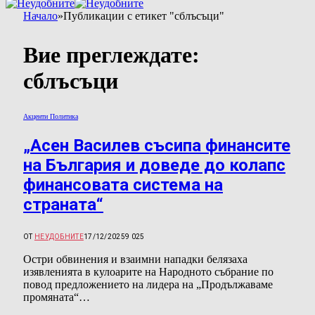
Начало
»
Публикации с етикет "сблъсъци"
Вие преглеждате:
сблъсъци
Акценти Политика
„Асен Василев съсипа финансите
на България и доведе до колапс
финансовата система на
страната“
ОТ
НЕУДОБНИТЕ
17/12/2025
9 025
Остри обвинения и взаимни нападки белязаха
изявленията в кулоарите на Народното събрание по
повод предложението на лидера на „Продължаваме
промяната“…