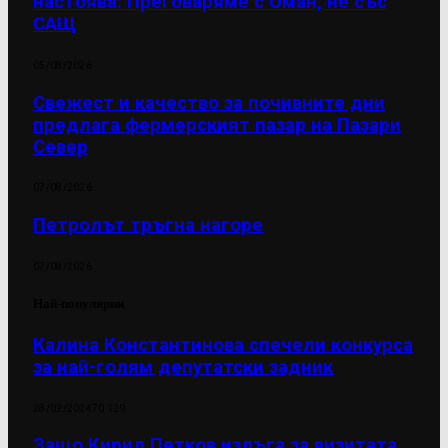
настоява: Преговаряме с Оман, не със
САЩ
05/08/2026
Свежест и качество за почивните дни
предлага фермерският пазар на Пазари
Север
07/08/2026
Петролът тръгна нагоре
07/08/2026
Най-популярни
Калина Константинова спечели конкурса
за най-голям депутатски задник
28/02/2024
70 129
Защо Кирил Петков излъга за визитата