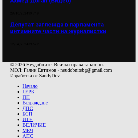
Ахмед Доган (Видео)
28/10/2024
39 719
Депутат заглежда в парламента
интимните части на журналистки
12/04/2024
39 522
© 2026 Неудобните. Всички права запазени.
МОЛ: Галин Евтимов - neudobnitebg@gmail.com
Изработка от SandyDev
Начало
ГЕРБ
ПП
Възраждане
ДПС
БСП
ИТН
ВЕЛИЧИЕ
МЕЧ
АПС