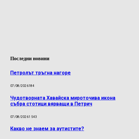
Последни новини
Петролът тръгна нагоре
07/08/2026
184
Чудотворната Хавайска мироточива икона
събра стотици вярващи в Петрич
07/08/2026
1 543
Какво не знаем за аутистите?