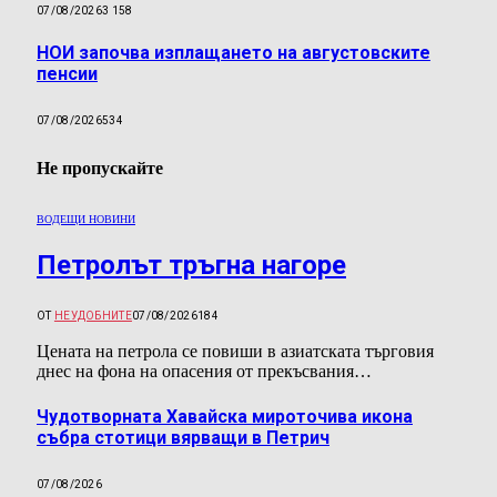
07/08/2026
3 158
НОИ започва изплащането на августовските
пенсии
07/08/2026
534
Не пропускайте
ВОДЕЩИ НОВИНИ
Петролът тръгна нагоре
ОТ
НЕУДОБНИТЕ
07/08/2026
184
Цената на петрола се повиши в азиатската търговия
днес на фона на опасения от прекъсвания…
Чудотворната Хавайска мироточива икона
събра стотици вярващи в Петрич
07/08/2026