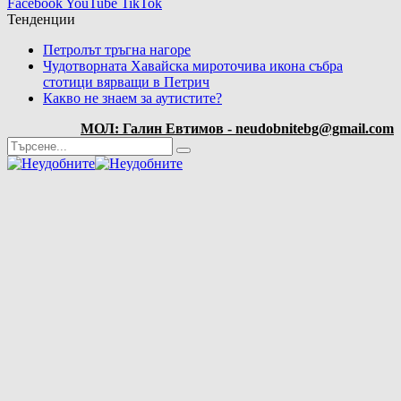
Facebook
YouTube
TikTok
Тенденции
Петролът тръгна нагоре
Чудотворната Хавайска мироточива икона събра
стотици вярващи в Петрич
Какво не знаем за аутистите?
МОЛ: Галин Евтимов - neudobnitebg@gmail.com