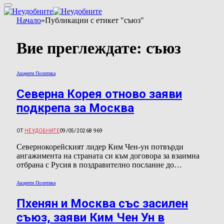
Начало
»
Публикации с етикет "съюз"
Вие преглеждате:
съюз
Акценти Политика
Северна Корея отново заяви
подкрепа за Москва
ОТ
НЕУДОБНИТЕ
09/05/2026
8 969
Севернокорейският лидер Ким Чен-ун потвърди
ангажимента на страната си към договора за взаимна
отбрана с Русия в поздравително послание до…
Акценти Политика
Пхенян и Москва със засилен
съюз, заяви Ким Чен Ун в