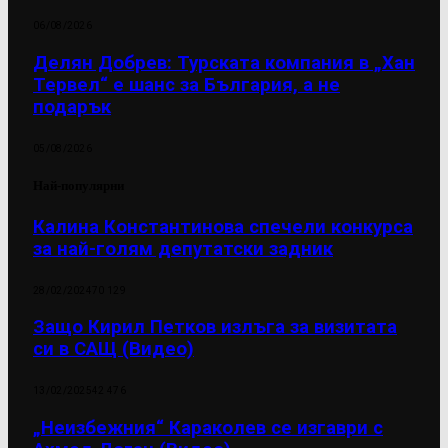
06/08/2026
Делян Добрев: Турската компания в „Хан
Тервел“ е шанс за България, а не
подарък
05/08/2026
Най-популярни
Калина Константинова спечели конкурса
за най-голям депутатски задник
28/02/2024
70 129
Защо Кирил Петков излъга за визитата
си в САЩ (Видео)
13/02/2025
42 476
„Неизбежния“ Караколев се изгаври с