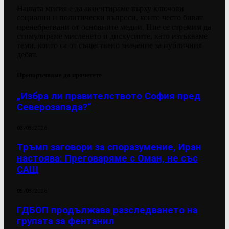
Нашата мисия е да акцентираме върху ключови
социални и политически въпроси, които често биват
пренебрегвани от основните медии. Ние се стремим да
стимулираме мисленето и дискусиите, като изтъкваме
теми, които са от съществено значение за публичния
дебат.
Препоръчваме да прочетете
„Избра ли правителството София пред
Северозапада?“
03/08/2026
Тръмп заговори за споразумение, Иран
настоява: Преговаряме с Оман, не със
САЩ
05/08/2026
ГДБОП продължава разследването на
групата за фентанил