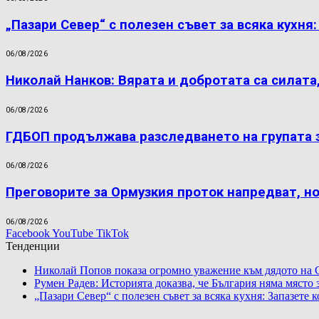
„Пазари Север“ с полезен съвет за всяка кухня
06/08/2026
Николай Нанков: Вярата и добротата са силата
06/08/2026
ГДБОП продължава разследването на групата 
06/08/2026
Преговорите за Ормузкия проток напредват, н
06/08/2026
Facebook
YouTube
TikTok
Тенденции
Николай Попов показа огромно уважение към дядото на 
Румен Радев: Историята доказва, че България няма място
„Пазари Север“ с полезен съвет за всяка кухня: Запазете 