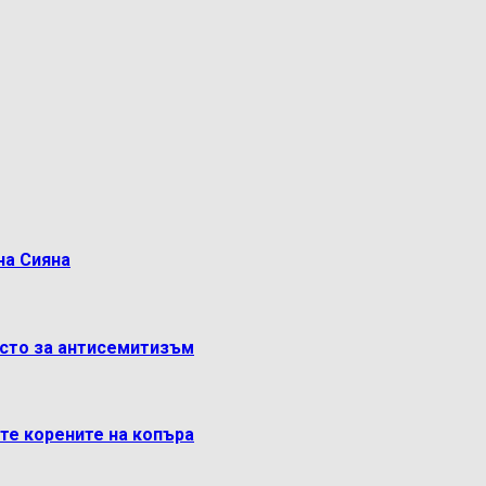
на Сияна
ясто за антисемитизъм
ете корените на копъра