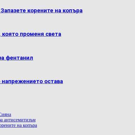
: Запазете корените на копъра
, която променя света
за фентанил
о напрежението остава
Сияна
 за антисемитизъм
корените на копъра