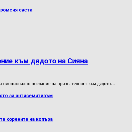
променя света
ение към дядото на Сияна
и емоционално послание на признателност към дядото…
ясто за антисемитизъм
ете корените на копъра