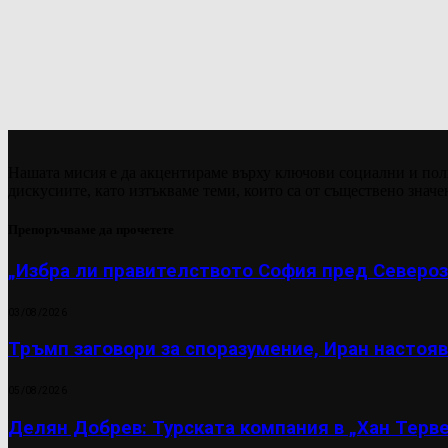
Нашата мисия е да акцентираме върху ключови социални и пол
дискусиите, като изтъкваме теми, които са от съществено значе
Препоръчваме да прочетете
„Избра ли правителството София пред Североз
03/08/2026
Тръмп заговори за споразумение, Иран настояв
05/08/2026
Делян Добрев: Турската компания в „Хан Терве