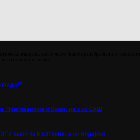
итически въпроси, които често биват пренебрегвани от основнит
ние за публичния дебат.
апада?“
а: Преговаряме с Оман, не със САЩ
л“ е шанс за България, а не подарък