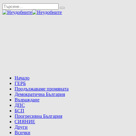
Начало
ГЕРБ
Продължаваме промяната
Демократична България
Възраждане
ДПС
БСП
Прогресивна България
СИЯНИЕ
Други
Всички