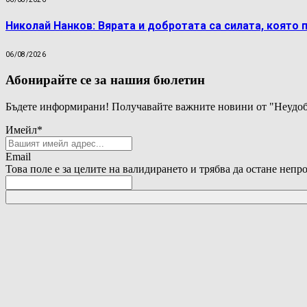
Николай Нанков: Вярата и добротата са силата, която 
06/08/2026
Абонирайте се за нашия бюлетин
Бъдете информирани! Получавайте важните новини от "Неудоб
Имейл
*
Email
Това поле е за целите на валидирането и трябва да остане непр