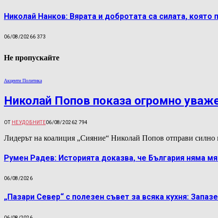
Николай Нанков: Вярата и добротата са силата, която 
06/08/2026
6 373
Не пропускайте
Акценти Политика
Николай Попов показа огромно уваж
ОТ
НЕУДОБНИТЕ
06/08/2026
2 794
Лидерът на коалиция „Сияние“ Николай Попов отправи силно 
Румен Радев: Историята доказва, че България няма м
06/08/2026
„Пазари Север“ с полезен съвет за всяка кухня: Запаз
06/08/2026