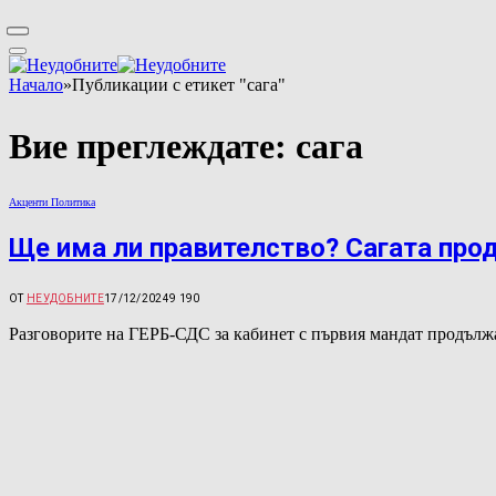
Начало
»
Публикации с етикет "сага"
Вие преглеждате:
сага
Акценти Политика
Ще има ли правителство? Сагата про
ОТ
НЕУДОБНИТЕ
17/12/2024
9 190
Разговорите на ГЕРБ-СДС за кабинет с първия мандат продълж