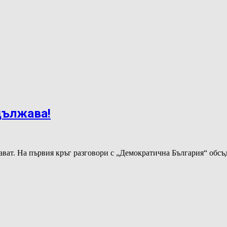
дължава!
ават. На първия кръг разговори с „Демократична България“ об