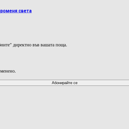
променя света
ните" директно във вашата поща.
оменено.