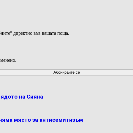
ните" директно във вашата поща.
оменено.
дядото на Сияна
 няма място за антисемитизъм