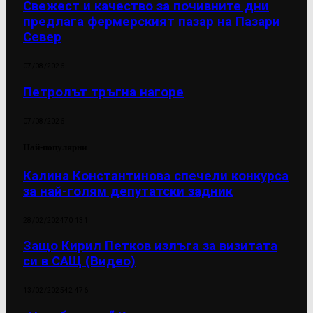
Свежест и качество за почивните дни
предлага фермерският пазар на Пазари
Север
07/08/2026
Петролът тръгна нагоре
07/08/2026
Най-популярни
Калина Константинова спечели конкурса
за най-голям депутатски задник
28/02/2024
70 131
Защо Кирил Петков излъга за визитата
си в САЩ (Видео)
13/02/2025
42 476