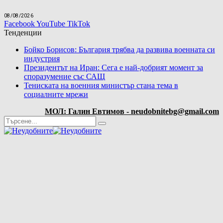
08/08/2026
Facebook
YouTube
TikTok
Тенденции
Бойко Борисов: България трябва да развива военната си
индустрия
Президентът на Иран: Сега е най-добрият момент за
споразумение със САЩ
Тениската на военния министър стана тема в
социалните мрежи
МОЛ: Галин Евтимов - neudobnitebg@gmail.com