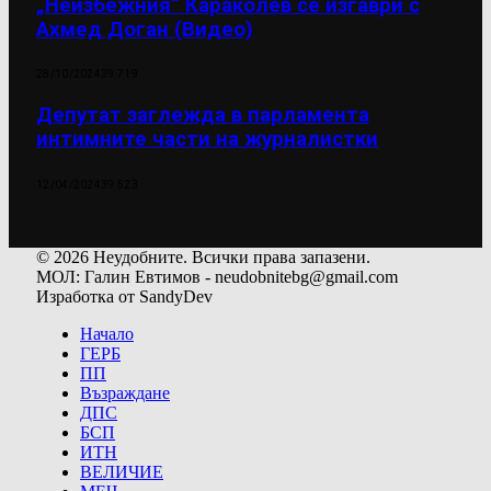
„Неизбежния“ Караколев се изгаври с
Ахмед Доган (Видео)
28/10/2024
39 719
Депутат заглежда в парламента
интимните части на журналистки
12/04/2024
39 523
© 2026 Неудобните. Всички права запазени.
МОЛ: Галин Евтимов - neudobnitebg@gmail.com
Изработка от SandyDev
Начало
ГЕРБ
ПП
Възраждане
ДПС
БСП
ИТН
ВЕЛИЧИЕ