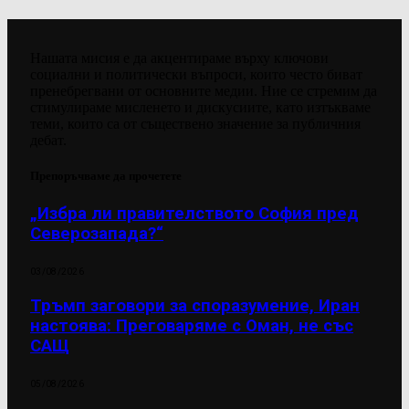
Нашата мисия е да акцентираме върху ключови
социални и политически въпроси, които често биват
пренебрегвани от основните медии. Ние се стремим да
стимулираме мисленето и дискусиите, като изтъкваме
теми, които са от съществено значение за публичния
дебат.
Препоръчваме да прочетете
„Избра ли правителството София пред
Северозапада?“
03/08/2026
Тръмп заговори за споразумение, Иран
настоява: Преговаряме с Оман, не със
САЩ
05/08/2026