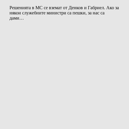
Решенията в МС се вземат от Денков и Габриел. Ако за
някои служебните министри са пешки, за нас са
дами…