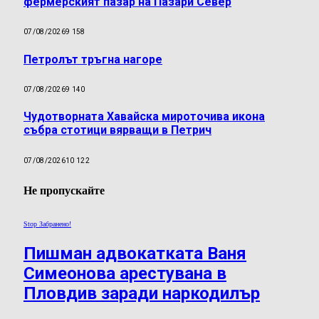
фермерският пазар на Пазари Север
07/08/2026
9 158
Петролът тръгна нагоре
07/08/2026
9 140
Чудотворната Хавайска мироточива икона
събра стотици вярващи в Петрич
07/08/2026
10 122
Не пропускайте
Stop Забранено!
Пишман адвокатката Ваня
Симеонова арестувана в
Пловдив заради наркодилър