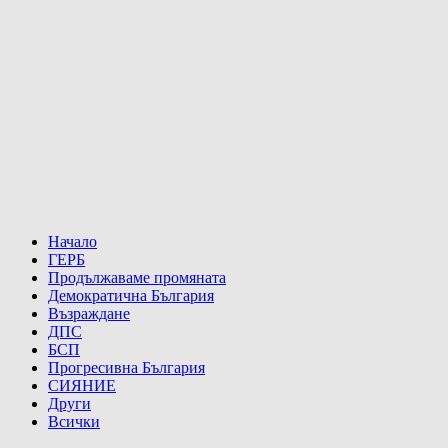
Начало
ГЕРБ
Продължаваме промяната
Демократична България
Възраждане
ДПС
БСП
Прогресивна България
СИЯНИЕ
Други
Всички