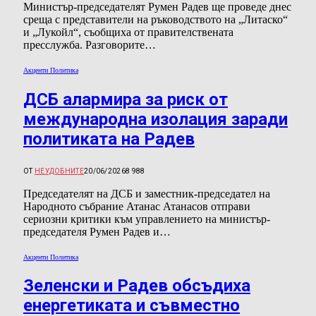
Министър-председателят Румен Радев ще проведе днес
среща с представители на ръководството на „Литаско“
и „Лукойл“, съобщиха от правителствената
пресслужба. Разговорите…
Акценти Политика
ДСБ алармира за риск от
международна изолация заради
политиката на Радев
ОТ
НЕУДОБНИТЕ
20/06/2026
8 988
Председателят на ДСБ и заместник-председател на
Народното събрание Атанас Атанасов отправи
сериозни критики към управлението на министър-
председателя Румен Радев и…
Акценти Политика
Зеленски и Радев обсъдиха
енергетиката и съвместно