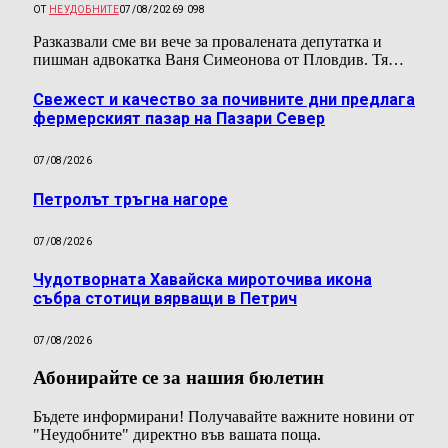
ОТ
НЕУДОБНИТЕ
07/08/2026
9 098
Разказвали сме ви вече за провалената депутатка и
пишман адвокатка Ваня Симеонова от Пловдив. Тя…
Свежест и качество за почивните дни предлага
фермерският пазар на Пазари Север
07/08/2026
Петролът тръгна нагоре
07/08/2026
Чудотворната Хавайска мироточива икона
събра стотици вярващи в Петрич
07/08/2026
Абонирайте се за нашия бюлетин
Бъдете информирани! Получавайте важните новини от
"Неудобните" директно във вашата поща.