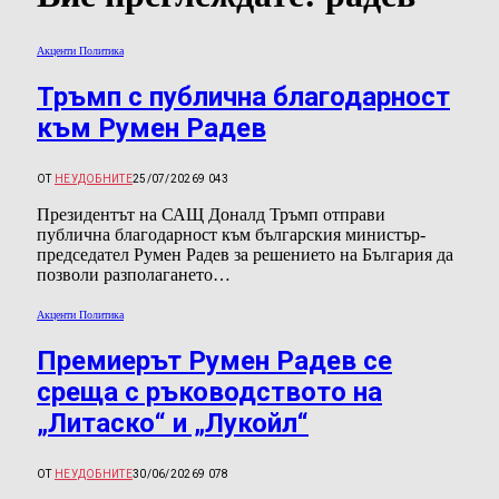
Акценти Политика
Тръмп с публична благодарност
към Румен Радев
ОТ
НЕУДОБНИТЕ
25/07/2026
9 043
Президентът на САЩ Доналд Тръмп отправи
публична благодарност към българския министър-
председател Румен Радев за решението на България да
позволи разполагането…
Акценти Политика
Премиерът Румен Радев се
среща с ръководството на
„Литаско“ и „Лукойл“
ОТ
НЕУДОБНИТЕ
30/06/2026
9 078