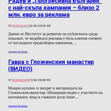
Радев и „Прогресивна България“
с най-скъпа кампания – близо 2
млн. евро за реклама
ОТ
НЕУДОБНИТЕ
02/05/2026
9 003
Данни от Институт за развитие на публичната среда
показват, че медийната реклама е била ключов елемент
от последната предизборна кампания,…
Акценти Политика
Гавра с Гложенския манастир
(ВИДЕО)
ОТ
НЕУДОБНИТЕ
13/04/2026
8 993
Мощни купони се вихрят в магерницата на
Гложенския манастир. Шокиращо видео с участието на
неочаквани лица в главните роли беше…
Акценти Политика