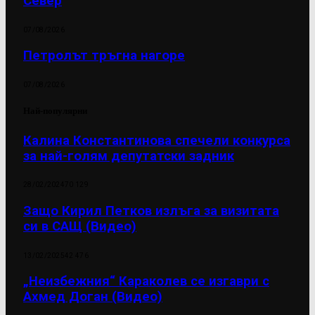
Север
07/08/2026
Петролът тръгна нагоре
07/08/2026
Най-популярни
Калина Константинова спечели конкурса
за най-голям депутатски задник
28/02/2024
70 129
Защо Кирил Петков излъга за визитата
си в САЩ (Видео)
13/02/2025
42 476
„Неизбежния“ Караколев се изгаври с
Ахмед Доган (Видео)