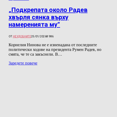
„Подкрепата около Радев
хвърля сянка върху
намеренията му“
ОТ
НЕУДОБНИТЕ
25/01/2026
8 986
Корнелия Нинова не е изненадана от последните
политически ходове на президента Румен Радев, но
смята, че те са закъснели. В…
Заредете повече