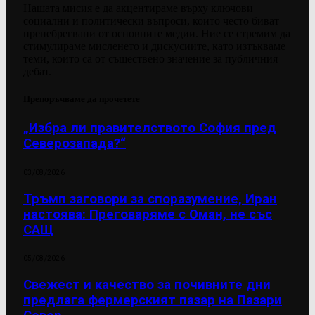
Нашата мисия е да акцентираме върху ключови
социални и политически въпроси, които често биват
пренебрегвани от основните медии. Ние се стремим да
стимулираме мисленето и дискусиите, като изтъкваме
теми, които са от съществено значение за публичния
дебат.
Препоръчваме да прочетете
„Избра ли правителството София пред
Северозапада?“
03/08/2026
Тръмп заговори за споразумение, Иран
настоява: Преговаряме с Оман, не със
САЩ
05/08/2026
Свежест и качество за почивните дни
предлага фермерският пазар на Пазари