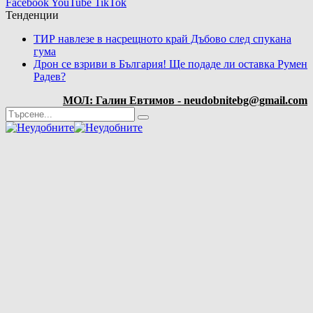
Facebook
YouTube
TikTok
Тенденции
ТИР навлезе в насрещното край Дъбово след спукана
гума
Дрон се взриви в България! Ще подаде ли оставка Румен
Радев?
МОЛ: Галин Евтимов - neudobnitebg@gmail.com