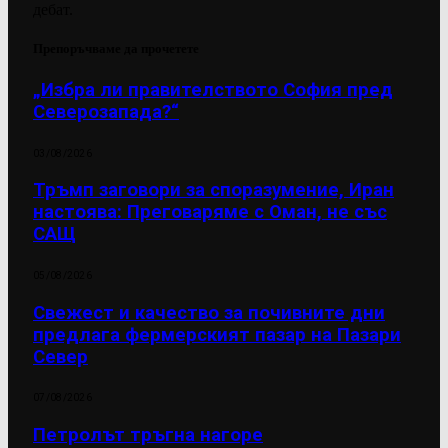
дебат.
Препоръчваме да прочетете
„Избра ли правителството София пред
Северозапада?“
03/08/2026
Тръмп заговори за споразумение, Иран
настоява: Преговаряме с Оман, не със
САЩ
05/08/2026
Свежест и качество за почивните дни
предлага фермерският пазар на Пазари
Север
07/08/2026
Петролът тръгна нагоре