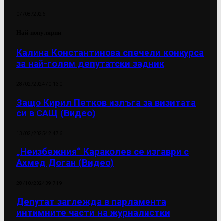
07/08/2026
Най-популярни
Калина Константинова спечели конкурса
за най-голям депутатски задник
28/02/2024
70 130
Защо Кирил Петков излъга за визитата
си в САЩ (Видео)
13/02/2025
42 476
„Неизбежния“ Караколев се изгаври с
Ахмед Доган (Видео)
28/10/2024
39 719
Депутат заглежда в парламента
интимните части на журналистки