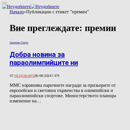
Начало
»
Публикации с етикет "премии"
Вие преглеждате:
премии
Акценти Спорт
Добра новина за
параолимпийците ни
ОТ
НЕУДОБНИТЕ
05/09/2024
1 379
ММС изравнява паричните награди за призьорите от
европейски и световни първенства в олимпийски и
параолимпийски спортове. Министерството планира
изменение на…