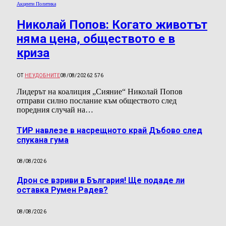
Акценти Политика
Николай Попов: Когато животът
няма цена, обществото е в
криза
ОТ
НЕУДОБНИТЕ
08/08/2026
2 576
Лидерът на коалиция „Сияние“ Николай Попов
отправи силно послание към обществото след
поредния случай на…
ТИР навлезе в насрещното край Дъбово след
спукана гума
08/08/2026
Дрон се взриви в България! Ще подаде ли
оставка Румен Радев?
08/08/2026