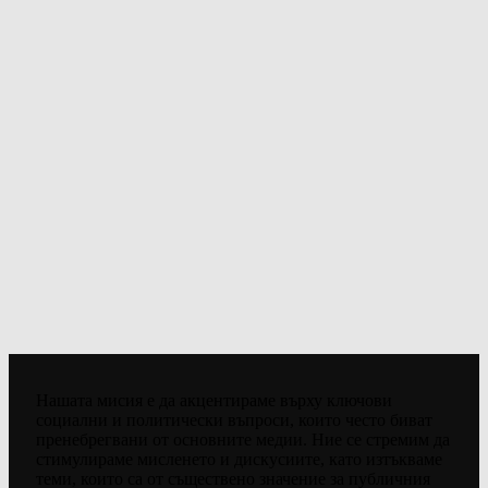
Нашата мисия е да акцентираме върху ключови
социални и политически въпроси, които често биват
пренебрегвани от основните медии. Ние се стремим да
стимулираме мисленето и дискусиите, като изтъкваме
теми, които са от съществено значение за публичния