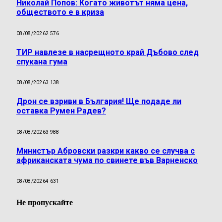
Николай Попов: Когато животът няма цена,
обществото е в криза
08/08/2026
2 576
ТИР навлезе в насрещното край Дъбово след
спукана гума
08/08/2026
3 138
Дрон се взриви в България! Ще подаде ли
оставка Румен Радев?
08/08/2026
3 988
Министър Абровски разкри какво се случва с
африканската чума по свинете във Варненско
08/08/2026
4 631
Не пропускайте