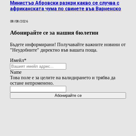
Министър Абровски разкри какво се случва с
африканската чума по свинете във Варненско
08/08/2026
Абонирайте се за нашия бюлетин
Бъдете информирани! Получавайте важните новини от
"Неудобните" директно във вашата поща.
Имейл
*
Name
Това поле е за целите на валидирането и трябва да
остане непроменено.