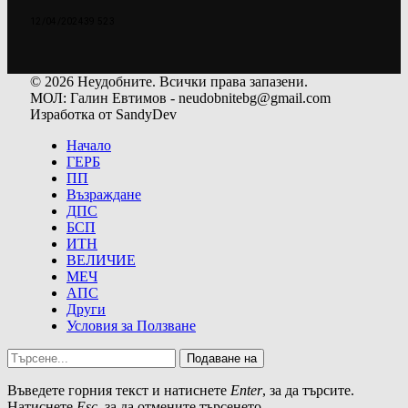
12/04/2024
39 523
© 2026 Неудобните. Всички права запазени.
МОЛ: Галин Евтимов - neudobnitebg@gmail.com
Изработка от SandyDev
Начало
ГЕРБ
ПП
Възраждане
ДПС
БСП
ИТН
ВЕЛИЧИЕ
МЕЧ
АПС
Други
Условия за Ползване
Подаване на
Въведете горния текст и натиснете
Enter
, за да търсите.
Натиснете
Esc
, за да отмените търсенето.