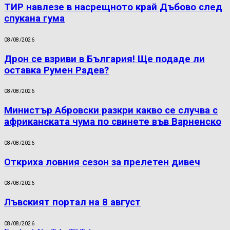
ТИР навлезе в насрещното край Дъбово след
спукана гума
08/08/2026
Дрон се взриви в България! Ще подаде ли
оставка Румен Радев?
08/08/2026
Министър Абровски разкри какво се случва с
африканската чума по свинете във Варненско
08/08/2026
Откриха ловния сезон за прелетен дивеч
08/08/2026
Лъвският портал на 8 август
08/08/2026