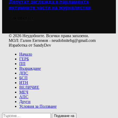
Депутат заглежда в парламента
интимните части на журналистки
12/04/2024
39 523
© 2026 Неудобните. Всички права запазени.
МОЛ: Галин Евтимов - neudobnitebg@gmail.com
Изработка от SandyDev
Начало
ГЕРБ
ПП
Възраждане
ДПС
БСП
ИТН
ВЕЛИЧИЕ
МЕЧ
АПС
Други
Условия за Ползване
Подаване на