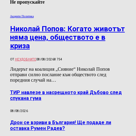
Не пропускайте
Акценти Политика
Николай Попов: Когато животът
няма цена, обществото е в
криза
ОТ
НЕУДОБНИТЕ
08/08/2026
8 754
Лидерът на коалиция „Сияние“ Николай Попов
отправи силно послание към обществото след
поредния случай на…
ТИР навлезе в насрещното край Дъбово след
спукана гума
08/08/2026
Дрон се взриви в България! Ще подаде ли
оставка Румен Радев?