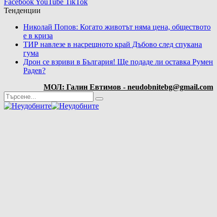
Facebook
YouTube
TikTok
Тенденции
Николай Попов: Когато животът няма цена, обществото
е в криза
ТИР навлезе в насрещното край Дъбово след спукана
гума
Дрон се взриви в България! Ще подаде ли оставка Румен
Радев?
МОЛ: Галин Евтимов - neudobnitebg@gmail.com