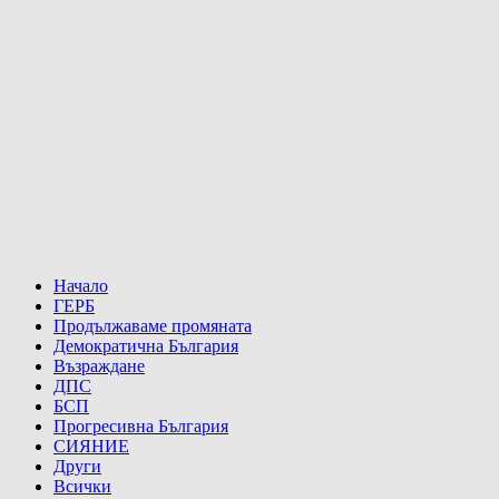
Начало
ГЕРБ
Продължаваме промяната
Демократична България
Възраждане
ДПС
БСП
Прогресивна България
СИЯНИЕ
Други
Всички