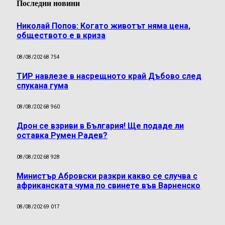
Последни новини
Николай Попов: Когато животът няма цена,
обществото е в криза
08/08/2026
8 754
ТИР навлезе в насрещното край Дъбово след
спукана гума
08/08/2026
8 960
Дрон се взриви в България! Ще подаде ли
оставка Румен Радев?
08/08/2026
8 928
Министър Абровски разкри какво се случва с
африканската чума по свинете във Варненско
08/08/2026
9 017