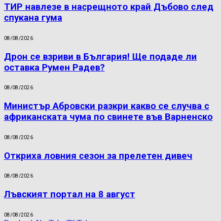
ТИР навлезе в насрещното край Дъбово след
спукана гума
08/08/2026
Дрон се взриви в България! Ще подаде ли
оставка Румен Радев?
08/08/2026
Министър Абровски разкри какво се случва с
африканската чума по свинете във Варненско
08/08/2026
Откриха ловния сезон за прелетен дивеч
08/08/2026
Лъвският портал на 8 август
08/08/2026