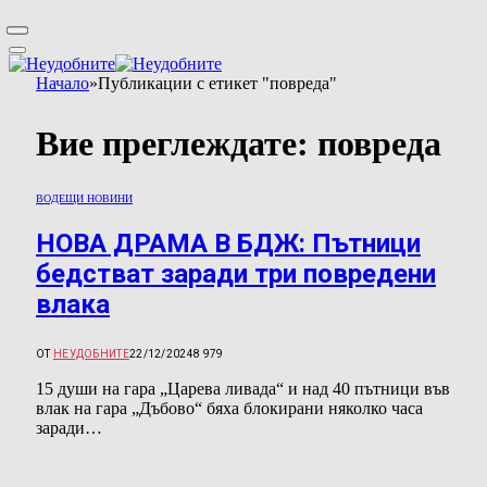
Начало
»
Публикации с етикет "повреда"
Вие преглеждате:
повреда
ВОДЕЩИ НОВИНИ
НОВА ДРАМА В БДЖ: Пътници
бедстват заради три повредени
влака
ОТ
НЕУДОБНИТЕ
22/12/2024
8 979
15 души на гара „Царева ливада“ и над 40 пътници във
влак на гара „Дъбово“ бяха блокирани няколко часа
заради…