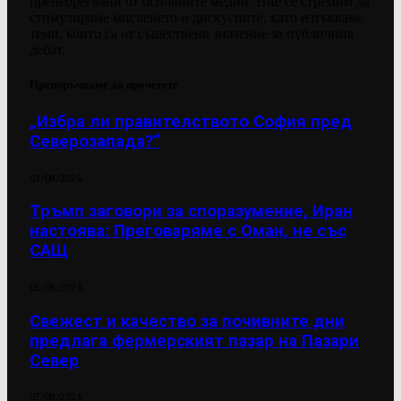
пренебрегвани от основните медии. Ние се стремим да
стимулираме мисленето и дискусиите, като изтъкваме
теми, които са от съществено значение за публичния
дебат.
Препоръчваме да прочетете
„Избра ли правителството София пред
Северозапада?“
03/08/2026
Тръмп заговори за споразумение, Иран
настоява: Преговаряме с Оман, не със
САЩ
05/08/2026
Свежест и качество за почивните дни
предлага фермерският пазар на Пазари
Север
07/08/2026