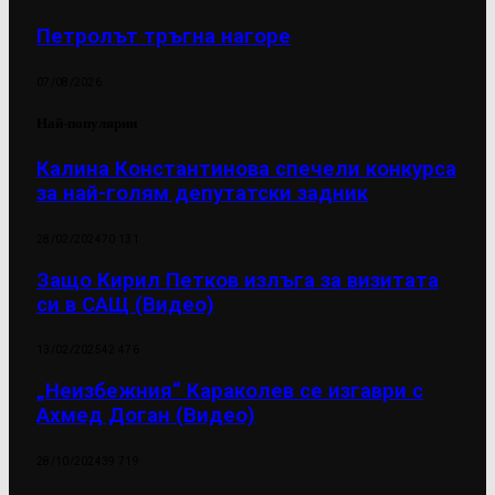
Петролът тръгна нагоре
07/08/2026
Най-популярни
Калина Константинова спечели конкурса
за най-голям депутатски задник
28/02/2024
70 131
Защо Кирил Петков излъга за визитата
си в САЩ (Видео)
13/02/2025
42 476
„Неизбежния“ Караколев се изгаври с
Ахмед Доган (Видео)
28/10/2024
39 719