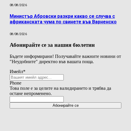
08/08/2026
Министър Абровски разкри какво се случва с
африканската чума по свинете във Варненско
08/08/2026
Абонирайте се за нашия бюлетин
Бъдете информирани! Получавайте важните новини от
"Неудобните" директно във вашата поща.
Имейл
*
Phone
Това поле е за целите на валидирането и трябва да
остане непроменено.