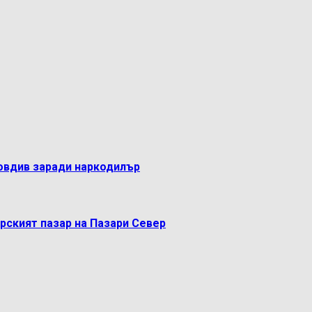
овдив заради наркодилър
рският пазар на Пазари Север