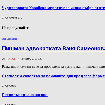
Чудотворната Хавайска мироточива икона събра стоти
07/08/2026
6 230
Не пропускайте
Stop Забранено!
Пишман адвокатката Ваня Симеонова
ОТ
НЕУДОБНИТЕ
07/08/2026
3 332
Разказвали сме ви вече за провалената депутатка и пишман а
Свежест и качество за почивните дни предлага ферме
07/08/2026
Петролът тръгна нагоре
07/08/2026