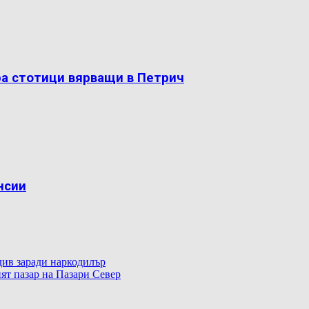
ра стотици вярващи в Петрич
нсии
ив заради наркодилър
ят пазар на Пазари Север