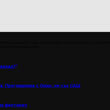
итически въпроси, които често биват пренебрегвани от основнит
ние за публичния дебат.
апада?“
а: Преговаряме с Оман, не със САЩ
за фентанил