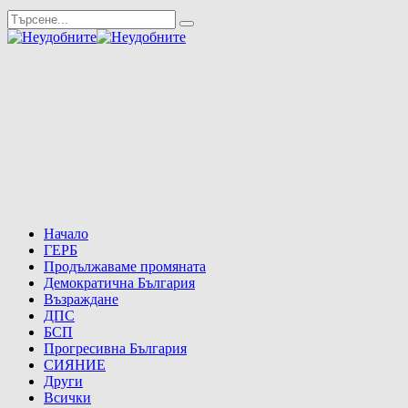
Начало
ГЕРБ
Продължаваме промяната
Демократична България
Възраждане
ДПС
БСП
Прогресивна България
СИЯНИЕ
Други
Всички