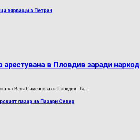
ци вярващи в Петрич
 арестувана в Пловдив заради нарко
двокатка Ваня Симеонова от Пловдив. Тя…
рският пазар на Пазари Север