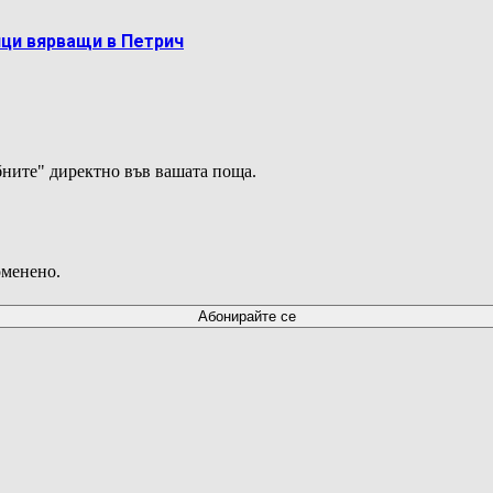
ци вярващи в Петрич
ните" директно във вашата поща.
оменено.