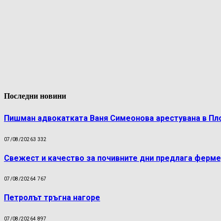
Последни новини
Пишман адвокатката Ваня Симеонова арестувана в Пл
07/08/2026
3 332
Свежест и качество за почивните дни предлага ферме
07/08/2026
4 767
Петролът тръгна нагоре
07/08/2026
4 897