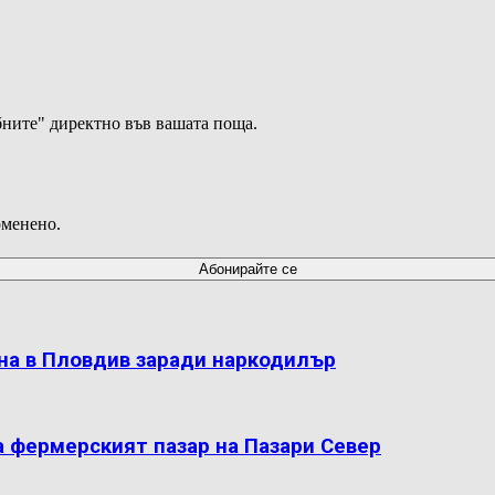
ните" директно във вашата поща.
оменено.
на в Пловдив заради наркодилър
а фермерският пазар на Пазари Север