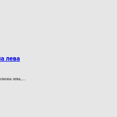
на лева
милиона лева,…