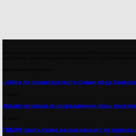
Нашата мисия е да акцентираме върху ключови социални и пол
дискусиите, като изтъкваме теми, които са от съществено значе
Препоръчваме да прочетете
„Избра ли правителството София пред Североз
03/08/2026
Тръмп заговори за споразумение, Иран настояв
05/08/2026
ГДБОП продължава разследването на групата 