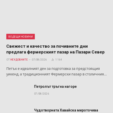
ВОДЕЩИ НОВИНИ
Свежест и качество за почивните дни
предлага фермерският пазар на Пазари Север
ОТ
НЕУДОБНИТЕ
07/08/2026
1 164
Петък е идеалният ден за подготовка за предстоящия
уикенд, а традиционният Фермерски пазар в столичния…
Петролът тръгна нагоре
07/08/2026
Чудотворната Хавайска мироточива