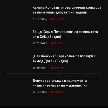
Калина Константинова спечели конкурса
за най-голям депутатски задник
28/02/2024
70 129
Защо Кирил Петков излъга за визитата
си в САЩ (Видео)
13/02/2025
42 476
„Неизбежния“ Караколев се изгаври с
Ахмед Доган (Видео)
28/10/2024
39 719
Депутат заглежда в парламента
интимните части на журналистки
12/04/2024
39 522