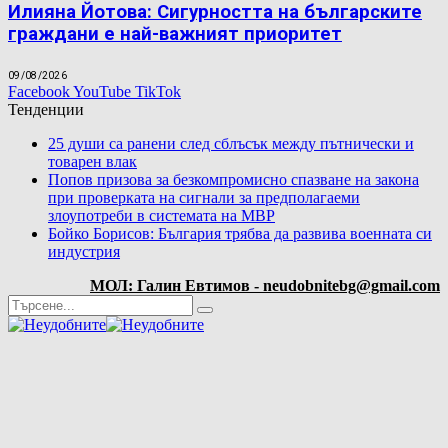
Илияна Йотова: Сигурността на българските
граждани е най-важният приоритет
09/08/2026
Facebook
YouTube
TikTok
Тенденции
25 души са ранени след сблъсък между пътнически и
товарен влак
Попов призова за безкомпромисно спазване на закона
при проверката на сигнали за предполагаеми
злоупотреби в системата на МВР
Бойко Борисов: България трябва да развива военната си
индустрия
МОЛ: Галин Евтимов - neudobnitebg@gmail.com