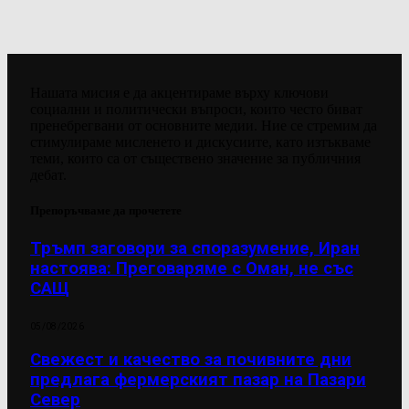
Нашата мисия е да акцентираме върху ключови
социални и политически въпроси, които често биват
пренебрегвани от основните медии. Ние се стремим да
стимулираме мисленето и дискусиите, като изтъкваме
теми, които са от съществено значение за публичния
дебат.
Препоръчваме да прочетете
Тръмп заговори за споразумение, Иран
настоява: Преговаряме с Оман, не със
САЩ
05/08/2026
Свежест и качество за почивните дни
предлага фермерският пазар на Пазари
Север