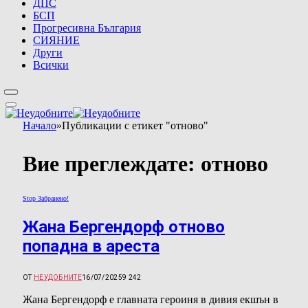
ДПС
БСП
Прогресивна България
СИЯНИЕ
Други
Всички
Начало
»
Публикации с етикет "отново"
Вие преглеждате:
отново
Stop Забранено!
Жана Бергендорф отново
попадна в ареста
ОТ
НЕУДОБНИТЕ
16/07/2025
9 242
Жана Бергендорф е главната героиня в дивия екшън в