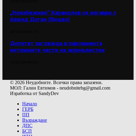
13/02/2025
42 476
„Неизбежния“ Караколев се изгаври с
Ахмед Доган (Видео)
28/10/2024
39 719
Депутат заглежда в парламента
интимните части на журналистки
12/04/2024
39 523
© 2026 Неудобните. Всички права запазени.
МОЛ: Галин Евтимов - neudobnitebg@gmail.com
Изработка от SandyDev
Начало
ГЕРБ
ПП
Възраждане
ДПС
БСП