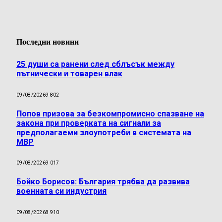
Последни новини
25 души са ранени след сблъсък между
пътнически и товарен влак
09/08/2026
9 802
Попов призова за безкомпромисно спазване на
закона при проверката на сигнали за
предполагаеми злоупотреби в системата на
МВР
09/08/2026
9 017
Бойко Борисов: България трябва да развива
военната си индустрия
09/08/2026
8 910