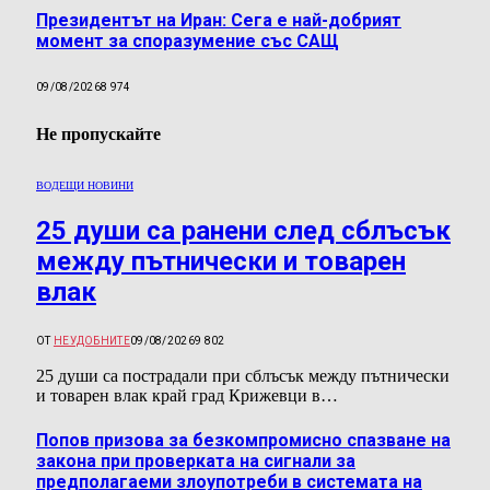
Президентът на Иран: Сега е най-добрият
момент за споразумение със САЩ
09/08/2026
8 974
Не пропускайте
ВОДЕЩИ НОВИНИ
25 души са ранени след сблъсък
между пътнически и товарен
влак
ОТ
НЕУДОБНИТЕ
09/08/2026
9 802
25 души са пострадали при сблъсък между пътнически
и товарен влак край град Крижевци в…
Попов призова за безкомпромисно спазване на
закона при проверката на сигнали за
предполагаеми злоупотреби в системата на