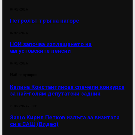
07/08/2026
Петролът тръгна нагоре
07/08/2026
НОИ започва изплащането на
августовските пенсии
07/08/2026
Най-популярни
Калина Константинова спечели конкурса
за най-голям депутатски задник
28/02/2024
70 131
Защо Кирил Петков излъга за визитата
си в САЩ (Видео)