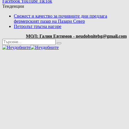
Facebook
YouTube
TikTok
Тенденции
Свежест и качество за почивните дни предлага
фермерският пазар на Пазари Север
Петролът тръгна нагоре
МОЛ: Галин Евтимов - neudobnitebg@gmail.com