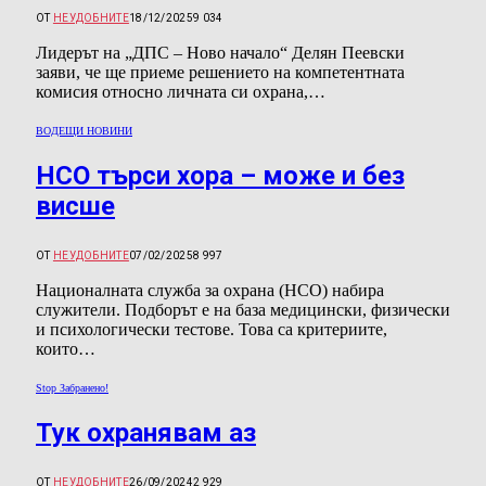
ОТ
НЕУДОБНИТЕ
18/12/2025
9 034
Лидерът на „ДПС – Ново начало“ Делян Пеевски
заяви, че ще приеме решението на компетентната
комисия относно личната си охрана,…
ВОДЕЩИ НОВИНИ
НСО търси хора – може и без
висше
ОТ
НЕУДОБНИТЕ
07/02/2025
8 997
Националната служба за охрана (НСО) набира
служители. Подборът е на база медицински, физически
и психологически тестове. Това са критериите,
които…
Stop Забранено!
Тук охранявам аз
ОТ
НЕУДОБНИТЕ
26/09/2024
2 929