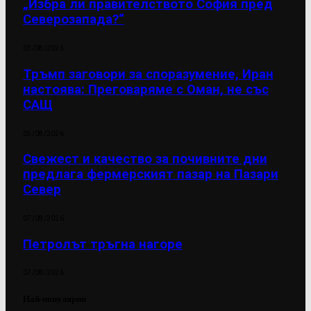
„Избра ли правителството София пред
Северозапада?“
03/08/2026
Тръмп заговори за споразумение, Иран
настоява: Преговаряме с Оман, не със
САЩ
05/08/2026
Свежест и качество за почивните дни
предлага фермерският пазар на Пазари
Север
07/08/2026
Петролът тръгна нагоре
07/08/2026
Най-популярни