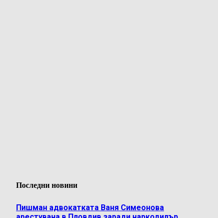
Последни новини
Пишман адвокатката Ваня Симеонова
арестувана в Пловдив заради наркодилър