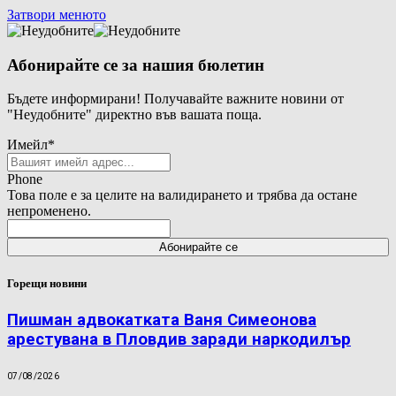
Затвори менюто
Абонирайте се за нашия бюлетин
Бъдете информирани! Получавайте важните новини от
"Неудобните" директно във вашата поща.
Имейл
*
Phone
Това поле е за целите на валидирането и трябва да остане
непроменено.
Горещи новини
Пишман адвокатката Ваня Симеонова
арестувана в Пловдив заради наркодилър
07/08/2026