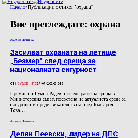
Начало
»
Публикации с етикет "охрана"
Вие преглеждате:
охрана
Акценти Политика
Засилват охраната на летище
„Безмер“ след среща за
националната сигурност
ОТ
НЕУДОБНИТЕ
27/07/2026
8 845
Премиерът Румен Радев проведе работна среща в
Министерския съвет, посветена на актуалната среда за
сигурност и предизвикателствата пред България.
Това…
Акценти Политика
Делян Пеевски, лидер на ДПС