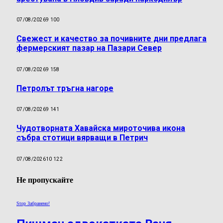
07/08/2026
9 100
Свежест и качество за почивните дни предлага
фермерският пазар на Пазари Север
07/08/2026
9 158
Петролът тръгна нагоре
07/08/2026
9 141
Чудотворната Хавайска мироточива икона
събра стотици вярващи в Петрич
07/08/2026
10 122
Не пропускайте
Stop Забранено!