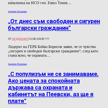
началника на НСО ген. Емил Тонев…
Акценти Политика
„От днес съм свободен и сигурен
български гражданин“
ОТ
НЕУДОБНИТЕ
13/05/2026
9 171
Лидерът на ГЕРБ Бойко Борисов заяви, че се чувства
„сигурен и свободен български гражданин“, след като
стана ясно, че охраната…
Акценти Политика
„С популизъм не се занимаваме.
Ако цената за спокойната
държава са охраната и
кабинетът на Пеевски, аз ще я
платя“