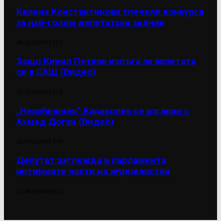
Калина Константинова спечели конкурса
за най-голям депутатски задник
28/02/2024
70 130
Защо Кирил Петков излъга за визитата
си в САЩ (Видео)
13/02/2025
42 476
„Неизбежния“ Караколев се изгаври с
Ахмед Доган (Видео)
28/10/2024
39 719
Депутат заглежда в парламента
интимните части на журналистки
12/04/2024
39 522