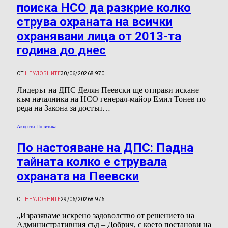
поиска НСО да разкрие колко
струва охраната на всички
охранявани лица от 2013-та
година до днес
ОТ
НЕУДОБНИТЕ
30/06/2026
8 970
Лидерът на ДПС Делян Пеевски ще отправи искане
към началника на НСО генерал-майор Емил Тонев по
реда на Закона за достъп…
Акценти Политика
По настояване на ДПС: Падна
тайната колко е струвала
охраната на Пеевски
ОТ
НЕУДОБНИТЕ
29/06/2026
8 976
„Изразяваме искрено задоволство от решението на
Административния съд – Добрич, с което постанови на