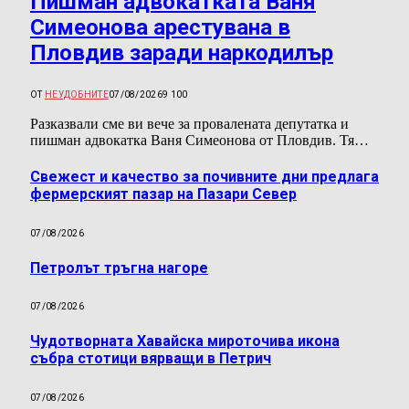
Пишман адвокатката Ваня
Симеонова арестувана в
Пловдив заради наркодилър
ОТ
НЕУДОБНИТЕ
07/08/2026
9 100
Разказвали сме ви вече за провалената депутатка и
пишман адвокатка Ваня Симеонова от Пловдив. Тя…
Свежест и качество за почивните дни предлага
фермерският пазар на Пазари Север
07/08/2026
Петролът тръгна нагоре
07/08/2026
Чудотворната Хавайска мироточива икона
събра стотици вярващи в Петрич
07/08/2026