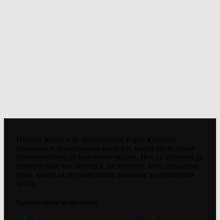
Нашата мисия е да акцентираме върху ключови
социални и политически въпроси, които често биват
пренебрегвани от основните медии. Ние се стремим да
стимулираме мисленето и дискусиите, като изтъкваме
теми, които са от съществено значение за публичния
дебат.
Препоръчваме да прочетете