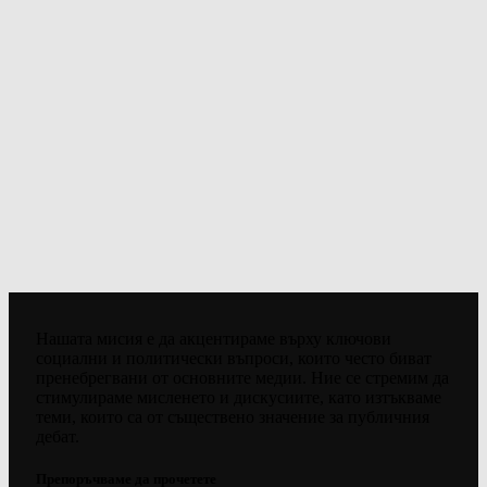
Нашата мисия е да акцентираме върху ключови
социални и политически въпроси, които често биват
пренебрегвани от основните медии. Ние се стремим да
стимулираме мисленето и дискусиите, като изтъкваме
теми, които са от съществено значение за публичния
дебат.
Препоръчваме да прочетете