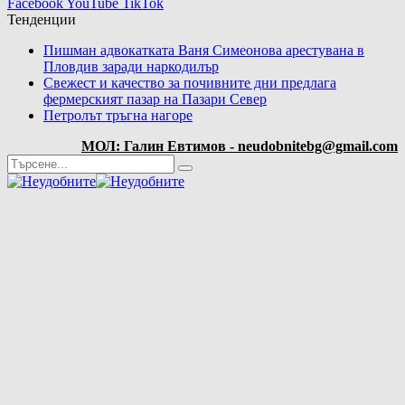
Facebook
YouTube
TikTok
Тенденции
Пишман адвокатката Ваня Симеонова арестувана в
Пловдив заради наркодилър
Свежест и качество за почивните дни предлага
фермерският пазар на Пазари Север
Петролът тръгна нагоре
МОЛ: Галин Евтимов - neudobnitebg@gmail.com