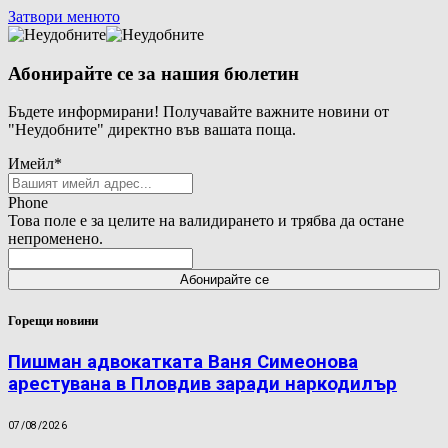
Затвори менюто
Абонирайте се за нашия бюлетин
Бъдете информирани! Получавайте важните новини от
"Неудобните" директно във вашата поща.
Имейл
*
Phone
Това поле е за целите на валидирането и трябва да остане
непроменено.
Горещи новини
Пишман адвокатката Ваня Симеонова
арестувана в Пловдив заради наркодилър
07/08/2026