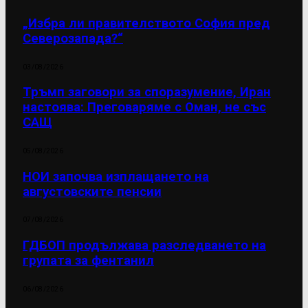
„Избра ли правителството София пред
Северозапада?“
03/08/2026
Тръмп заговори за споразумение, Иран
настоява: Преговаряме с Оман, не със
САЩ
05/08/2026
НОИ започва изплащането на
августовските пенсии
07/08/2026
ГДБОП продължава разследването на
групата за фентанил
06/08/2026