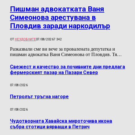
Пишман адвокатката Ваня
Симеонова арестувана в
Пловдив заради наркодилър
ОТ
НЕУДОБНИТЕ
07/08/2026
7 342
Разказвали сме ви вече за провалената депутатка и
пишман адвокатка Ваня Симеонова от Пловдив. Тя…
Свежест и качество за почивните дни предлага
фермерският пазар на Пазари Север
07/08/2026
Петролът тръгна нагоре
07/08/2026
Чудотворната Хавайска мироточива икона
събра стотици вярващи в Петрич