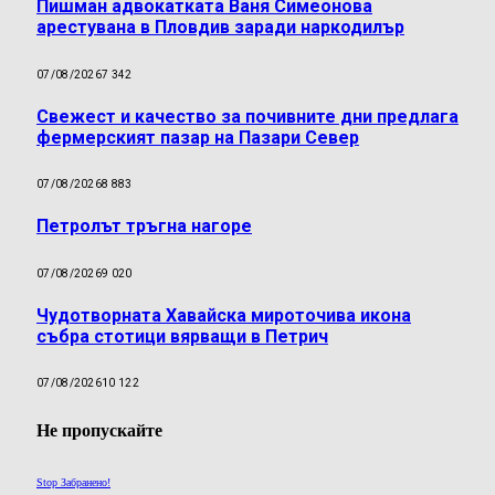
Пишман адвокатката Ваня Симеонова
арестувана в Пловдив заради наркодилър
07/08/2026
7 342
Свежест и качество за почивните дни предлага
фермерският пазар на Пазари Север
07/08/2026
8 883
Петролът тръгна нагоре
07/08/2026
9 020
Чудотворната Хавайска мироточива икона
събра стотици вярващи в Петрич
07/08/2026
10 122
Не пропускайте
Stop Забранено!