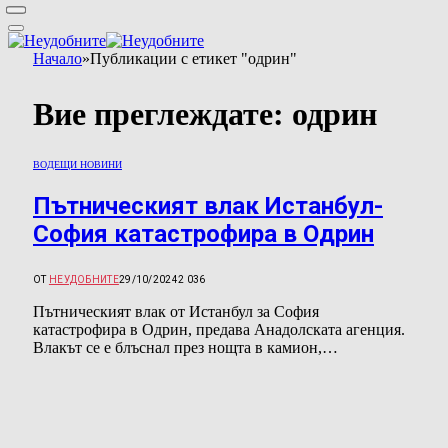
Начало
»
Публикации с етикет "одрин"
Вие преглеждате:
одрин
ВОДЕЩИ НОВИНИ
Пътническият влак Истанбул-
София катастрофира в Одрин
ОТ
НЕУДОБНИТЕ
29/10/2024
2 036
Пътническият влак от Истанбул за София
катастрофира в Одрин, предава Анадолската агенция.
Влакът се е блъснал през нощта в камион,…