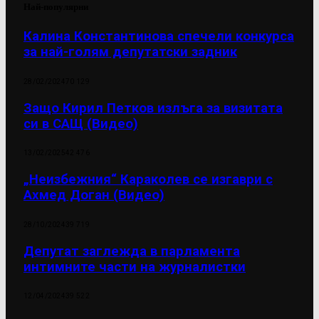
Най-популярни
Калина Константинова спечели конкурса
за най-голям депутатски задник
28/02/2024
70 129
Защо Кирил Петков излъга за визитата
си в САЩ (Видео)
13/02/2025
42 476
„Неизбежния“ Караколев се изгаври с
Ахмед Доган (Видео)
28/10/2024
39 719
Депутат заглежда в парламента
интимните части на журналистки
12/04/2024
39 522