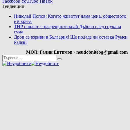
Facebook
YouTube
TikTok
Тенденции
Николай Попов: Когато животът няма цена, обществото
е в криза
ТИР навлезе в насрещното край Дъбово след спукана
гума
Дрон се взриви в България! Ще подаде ли оставка Румен
Радев?
МОЛ: Галин Евтимов - neudobnitebg@gmail.com