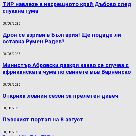
ТИР навлезе в насрещното край Дъбово след
спукана гума
08/08/2026
Дрон се взриви в България! Ще подаде ли
оставка Румен Радев?
08/08/2026
Министър Абровски разкри какво се случва с
африканската чума по свинете във Варненско
08/08/2026
Откриха ловния сезон за прелетен дивеч
08/08/2026
Лъвският портал на 8 август
08/08/2026