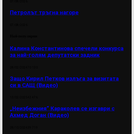
07/08/2026
Петролът тръгна нагоре
07/08/2026
Най-популярни
Калина Константинова спечели конкурса
за най-голям депутатски задник
28/02/2024
70 130
Защо Кирил Петков излъга за визитата
си в САЩ (Видео)
13/02/2025
42 476
„Неизбежния“ Караколев се изгаври с
Ахмед Доган (Видео)
28/10/2024
39 719