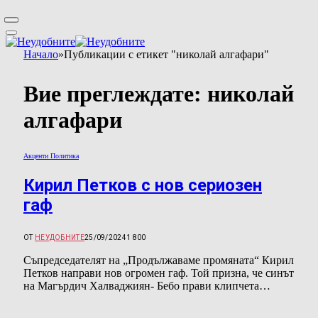
Начало
»
Публикации с етикет "николай алгафари"
Вие преглеждате:
николай
алгафари
Акценти Политика
Кирил Петков с нов сериозен
гаф
ОТ
НЕУДОБНИТЕ
25/09/2024
1 800
Съпредседателят на „Продължаваме промяната“ Кирил
Петков направи нов огромен гаф. Той призна, че синът
на Магърдич Халваджиян- Бебо прави клипчета…