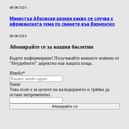
08/08/2026
Министър Абровски разкри какво се случва с
африканската чума по свинете във Варненско
08/08/2026
Абонирайте се за нашия бюлетин
Бъдете информирани! Получавайте важните новини от
"Неудобните" директно във вашата поща.
Имейл
*
Name
Това поле е за целите на валидирането и трябва да
остане непроменено.