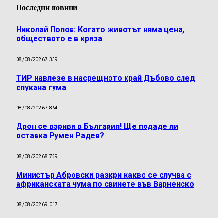
Последни новини
Николай Попов: Когато животът няма цена,
обществото е в криза
08/08/2026
7 339
ТИР навлезе в насрещното край Дъбово след
спукана гума
08/08/2026
7 864
Дрон се взриви в България! Ще подаде ли
оставка Румен Радев?
08/08/2026
8 729
Министър Абровски разкри какво се случва с
африканската чума по свинете във Варненско
08/08/2026
9 017