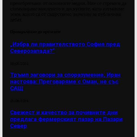
пренебрегвани от основните медии. Ние се стремим да
стимулираме мисленето и дискусиите, като изтъкваме
теми, които са от съществено значение за публичния
дебат.
Препоръчваме да прочетете
„Избра ли правителството София пред
Северозапада?“
03/08/2026
Тръмп заговори за споразумение, Иран
настоява: Преговаряме с Оман, не със
САЩ
05/08/2026
Свежест и качество за почивните дни
предлага фермерският пазар на Пазари
Север