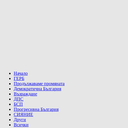
Начало
ГЕРБ
Продължаваме промяната
Демократична България
Възраждане
ДПС
БСП
Прогресивна България
СИЯНИЕ
Други
Всички