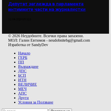
Депутат заглежда в парламента
интимните части на журналистки
12/04/2024
39 523
© 2026 Неудобните. Всички права запазени.
МОЛ: Галин Евтимов - neudobnitebg@gmail.com
Изработка от SandyDev
Начало
ГЕРБ
ПП
Възраждане
ДПС
БСП
ИТН
ВЕЛИЧИЕ
МЕЧ
АПС
Други
Условия за Ползване