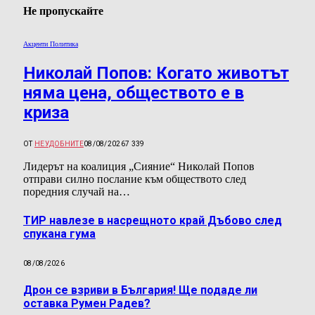
Не пропускайте
Акценти Политика
Николай Попов: Когато животът
няма цена, обществото е в
криза
ОТ
НЕУДОБНИТЕ
08/08/2026
7 339
Лидерът на коалиция „Сияние“ Николай Попов
отправи силно послание към обществото след
поредния случай на…
ТИР навлезе в насрещното край Дъбово след
спукана гума
08/08/2026
Дрон се взриви в България! Ще подаде ли
оставка Румен Радев?