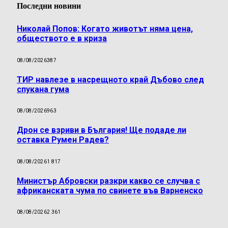
Последни новини
Николай Попов: Когато животът няма цена,
обществото е в криза
08/08/2026
387
ТИР навлезе в насрещното край Дъбово след
спукана гума
08/08/2026
963
Дрон се взриви в България! Ще подаде ли
оставка Румен Радев?
08/08/2026
1 817
Министър Абровски разкри какво се случва с
африканската чума по свинете във Варненско
08/08/2026
2 361