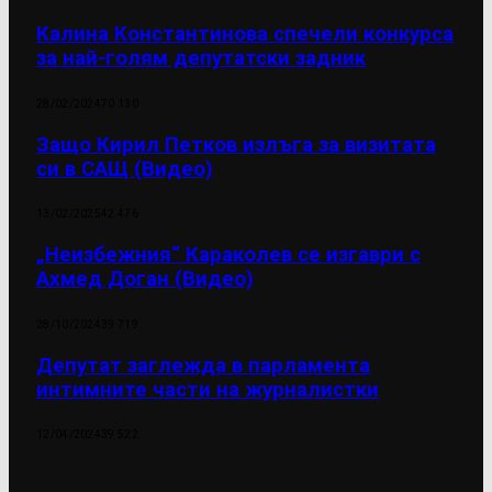
Калина Константинова спечели конкурса
за най-голям депутатски задник
28/02/2024
70 130
Защо Кирил Петков излъга за визитата
си в САЩ (Видео)
13/02/2025
42 476
„Неизбежния“ Караколев се изгаври с
Ахмед Доган (Видео)
28/10/2024
39 719
Депутат заглежда в парламента
интимните части на журналистки
12/04/2024
39 522