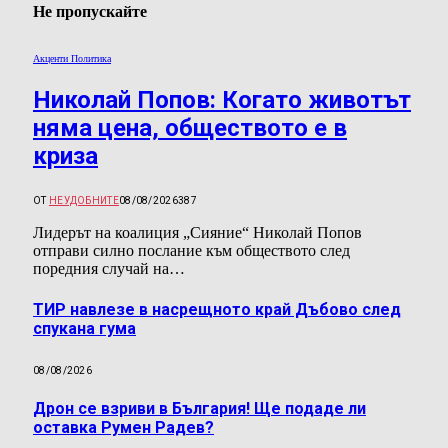
Не пропускайте
Акценти Политика
Николай Попов: Когато животът
няма цена, обществото е в
криза
ОТ
НЕУДОБНИТЕ
08/08/2026
387
Лидерът на коалиция „Сияние“ Николай Попов
отправи силно послание към обществото след
поредния случай на…
ТИР навлезе в насрещното край Дъбово след
спукана гума
08/08/2026
Дрон се взриви в България! Ще подаде ли
оставка Румен Радев?