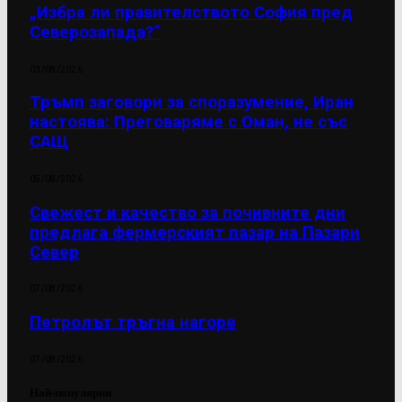
„Избра ли правителството София пред
Северозапада?“
03/08/2026
Тръмп заговори за споразумение, Иран
настоява: Преговаряме с Оман, не със
САЩ
05/08/2026
Свежест и качество за почивните дни
предлага фермерският пазар на Пазари
Север
07/08/2026
Петролът тръгна нагоре
07/08/2026
Най-популярни