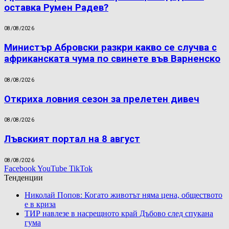
оставка Румен Радев?
08/08/2026
Министър Абровски разкри какво се случва с
африканската чума по свинете във Варненско
08/08/2026
Откриха ловния сезон за прелетен дивеч
08/08/2026
Лъвският портал на 8 август
08/08/2026
Facebook
YouTube
TikTok
Тенденции
Николай Попов: Когато животът няма цена, обществото
е в криза
ТИР навлезе в насрещното край Дъбово след спукана
гума