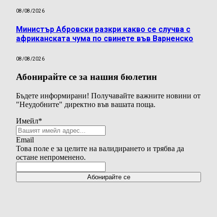
08/08/2026
Министър Абровски разкри какво се случва с
африканската чума по свинете във Варненско
08/08/2026
Абонирайте се за нашия бюлетин
Бъдете информирани! Получавайте важните новини от
"Неудобните" директно във вашата поща.
Имейл
*
Email
Това поле е за целите на валидирането и трябва да
остане непроменено.