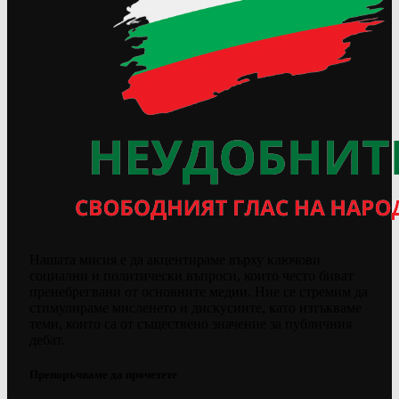
Нашата мисия е да акцентираме върху ключови
социални и политически въпроси, които често биват
пренебрегвани от основните медии. Ние се стремим да
стимулираме мисленето и дискусиите, като изтъкваме
теми, които са от съществено значение за публичния
дебат.
Препоръчваме да прочетете