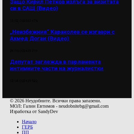
Защо Кирил Петков излъга за визитата
си в САЩ (Видео)
13/02/2025
42 476
„Неизбежния“ Караколев се изгаври с
Ахмед Доган (Видео)
28/10/2024
39 719
Депутат заглежда в парламента
интимните части на журналистки
12/04/2024
39 522
© 2026 Неудобните. Всички права запазени.
МОЛ: Галин Евтимов - neudobnitebg@gmail.com
Изработка от SandyDev
Начало
ГЕРБ
ПП