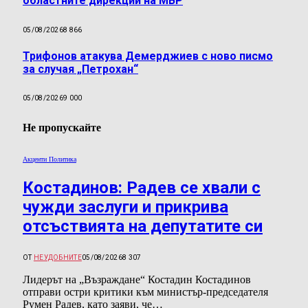
областните дирекции на МВР
05/08/2026
8 866
Трифонов атакува Демерджиев с ново писмо
за случая „Петрохан“
05/08/2026
9 000
Не пропускайте
Акценти Политика
Костадинов: Радев се хвали с
чужди заслуги и прикрива
отсъствията на депутатите си
ОТ
НЕУДОБНИТЕ
05/08/2026
8 307
Лидерът на „Възраждане“ Костадин Костадинов
отправи остри критики към министър-председателя
Румен Радев, като заяви, че…