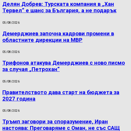
Делян Добрев: Турската компания в „Хан
Тервел“ е шанс за България, а не подарък
05/08/2026
Демерджиев започна кадрови промени в
областните дирекции на МВР
05/08/2026
Трифонов атакува Демерджиев с ново писмо
за случая „Петрохан“
05/08/2026
Правителството дава старт на бюджета за
2027 година
05/08/2026
Тръмп заговори за споразумение, Иран
настоява: Преговаряме с Оман, не със САЩ