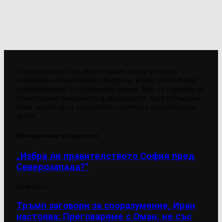
Нашата мисия е да акцентираме върху ключови
социални и политически въпроси, които често биват
пренебрегвани от основните медии. Ние се стремим да
стимулираме мисленето и дискусиите, като изтъкваме
теми, които са от съществено значение за публичния
дебат.
Препоръчваме да прочетете
„Избра ли правителството София пред
Северозапада?“
03/08/2026
Тръмп заговори за споразумение, Иран
настоява: Преговаряме с Оман, не със