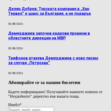
Делян Добрев: Турската компания в „Хан
Тервел“ е шанс за България, а не подарък
05/08/2026
Демерджиев започна кадрови промени в
областните дирекции на МВР
05/08/2026
Трифонов атакува Демерджиев с ново писмо
за случая „Петрохан“
05/08/2026
Абонирайте се за нашия бюлетин
Бъдете информирани! Получавайте важните новини от
"Неудобните" директно във вашата поща.
Имейл
*