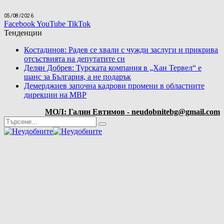
05/08/2026
Facebook
YouTube
TikTok
Тенденции
Костадинов: Радев се хвали с чужди заслуги и прикрива
отсъствията на депутатите си
Делян Добрев: Турската компания в „Хан Тервел“ е
шанс за България, а не подарък
Демерджиев започна кадрови промени в областните
дирекции на МВР
МОЛ: Галин Евтимов - neudobnitebg@gmail.com