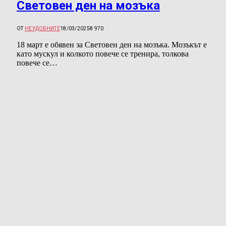
Световен ден на мозъка
ОТ
НЕУДОБНИТЕ
18/03/2025
8 970
18 март е обявен за Световен ден на мозъка. Мозъкът е
като мускул и колкото повече се тренира, толкова
повече се…