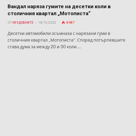
Вандал наряза гумите на десетки коли в
столичния квартал „Мотописта“
ОТ
НЕУДОБНИТЕ
18/12/2025
8 987
Десетки автомобили осъмнаха с нарязани гуми в
столичния квартал „Мотописта“. Според потърпевшите
става дума за между 20 и 30 коли.…