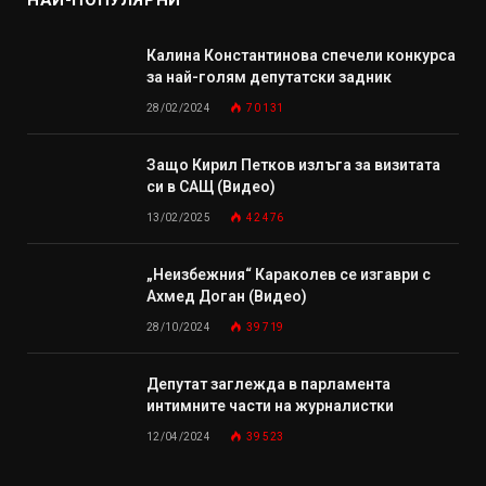
НАЙ-ПОПУЛЯРНИ
Калина Константинова спечели конкурса
за най-голям депутатски задник
28/02/2024
70 131
Защо Кирил Петков излъга за визитата
си в САЩ (Видео)
13/02/2025
42 476
„Неизбежния“ Караколев се изгаври с
Ахмед Доган (Видео)
28/10/2024
39 719
Депутат заглежда в парламента
интимните части на журналистки
12/04/2024
39 523