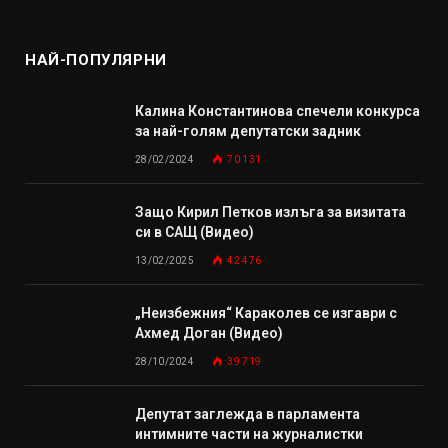
НАЙ-ПОПУЛЯРНИ
Калина Константинова спечели конкурса
за най-голям депутатски задник
28/02/2024
70 131
Защо Кирил Петков излъга за визитата
си в САЩ (Видео)
13/02/2025
42 476
„Неизбежния“ Караколев се изгаври с
Ахмед Доган (Видео)
28/10/2024
39 719
Депутат заглежда в парламента
интимните части на журналистки