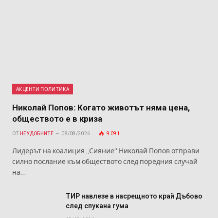
АКЦЕНТИ ПОЛИТИКА
Николай Попов: Когато животът няма цена,
обществото е в криза
ОТ
НЕУДОБНИТЕ
08/08/2026
9 091
Лидерът на коалиция „Сияние“ Николай Попов отправи
силно послание към обществото след поредния случай
на…
ТИР навлезе в насрещното край Дъбово
след спукана гума