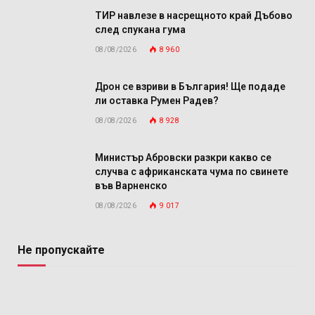
ТИР навлезе в насрещното край Дъбово
след спукана гума
08/08/2026
8 960
Дрон се взриви в България! Ще подаде
ли оставка Румен Радев?
08/08/2026
8 928
Министър Абровски разкри какво се
случва с африканската чума по свинете
във Варненско
08/08/2026
9 017
Не пропускайте