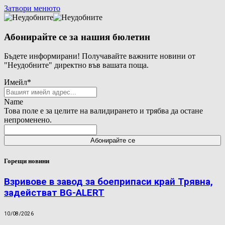
Затвори менюто
Абонирайте се за нашия бюлетин
Бъдете информирани! Получавайте важните новини от
"Неудобните" директно във вашата поща.
Имейл
*
Name
Това поле е за целите на валидирането и трябва да остане
непроменено.
Горещи новини
Взривове в завод за боеприпаси край Трявна,
задействат BG-ALERT
10/08/2026