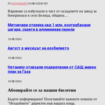
ОТ
НЕУДОБНИТЕ
10/08/2026
9 057
Взривове са избухнали в част от складовете на завод за
боеприпаси в село Белица, община…
Митничари откриха над 1 млн. контрабандни
цигари, скрити в алуминиеви панели
10/08/2026
Август е месецът на изобилието
10/08/2026
Нетаняху отхвърли подкрепения от САЩ мирен
план за Газа
10/08/2026
Абонирайте се за нашия бюлетин
Бъдете информирани! Получавайте важните новини от
"Неудобните" директно във вашата поща.