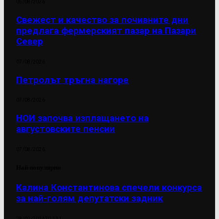
05/08/2026
Свежест и качество за почивните дни
предлага фермерският пазар на Пазари
Север
07/08/2026
Петролът тръгна нагоре
07/08/2026
НОИ започва изплащането на
августовските пенсии
07/08/2026
Най-популярни
Калина Константинова спечели конкурса
за най-голям депутатски задник
28/02/2024
70 131