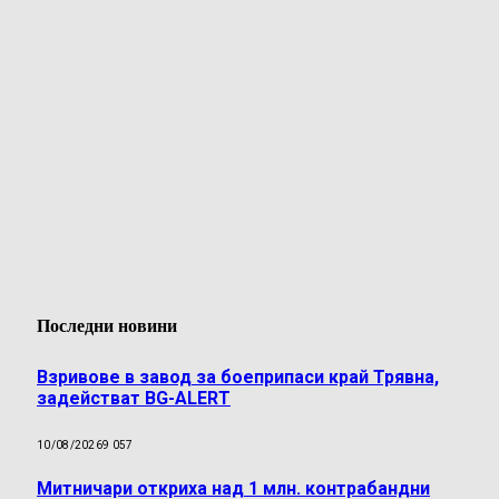
Последни новини
Взривове в завод за боеприпаси край Трявна,
задействат BG-ALERT
10/08/2026
9 057
Митничари откриха над 1 млн. контрабандни