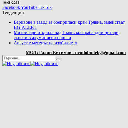
10/08/2026
Facebook
YouTube
TikTok
Тенденции
Взривове в завод за боеприпаси край Трявна, задействат
BG-ALERT
Митничари откриха над 1 млн. контрабандни цигари,
скрити в алуминиеви панели
Август е месецът на изобилието
МОЛ: Галин Евтимов - neudobnitebg@gmail.com