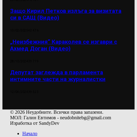
Защо Кирил Петков излъга за визитата
си в САЩ (Видео)
13/02/2025
42 476
„Неизбежния“ Караколев се изгаври с
Ахмед Доган (Видео)
28/10/2024
39 719
Депутат заглежда в парламента
интимните части на журналистки
12/04/2024
39 523
© 2026 Неудобните. Всички права запазени.
МОЛ: Галин Евтимов - neudobnitebg@gmail.com
Изработка от SandyDev
Начало