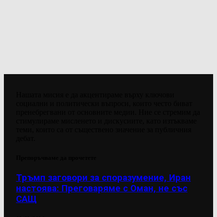
Нашата мисия е да акцентираме върху ключови
социални и политически въпроси, които често биват
пренебрегвани от основните медии. Ние се стремим да
стимулираме мисленето и дискусиите, като изтъкваме
теми, които са от съществено значение за публичния
дебат.
Препоръчваме да прочетете
Тръмп заговори за споразумение, Иран
настоява: Преговаряме с Оман, не със
САЩ