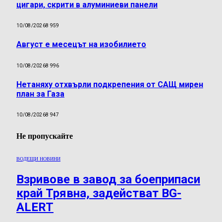
цигари, скрити в алуминиеви панели
10/08/2026
8 959
Август е месецът на изобилието
10/08/2026
8 996
Нетаняху отхвърли подкрепения от САЩ мирен
план за Газа
10/08/2026
8 947
Не пропускайте
ВОДЕЩИ НОВИНИ
Взривове в завод за боеприпаси
край Трявна, задействат BG-
ALERT