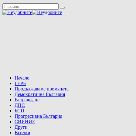
Начало
ГЕРБ
Продължаваме промяната
Демократична България
Възраждане
ДПС
БСП
Прогресивна България
СИЯНИЕ
Други
Всички