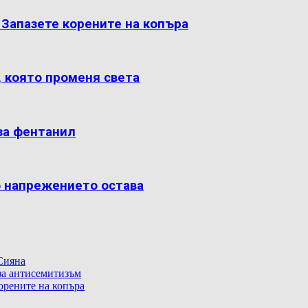
: Запазете корените на копъра
, която променя света
за фентанил
о напрежението остава
Сияна
 за антисемитизъм
корените на копъра