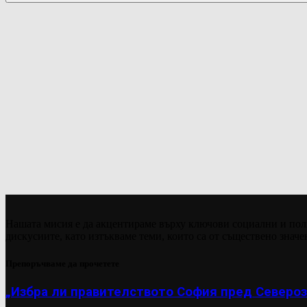
Нашата мисия е да акцентираме върху ключови социални и пол
дискусиите, като изтъкваме теми, които са от съществено значе
Препоръчваме да прочетете
„Избра ли правителството София пред Североз