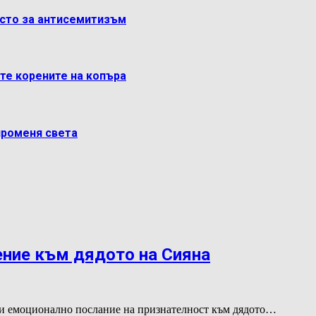
ясто за антисемитизъм
ете корените на копъра
променя света
ение към дядото на Сияна
и емоционално послание на признателност към дядото…