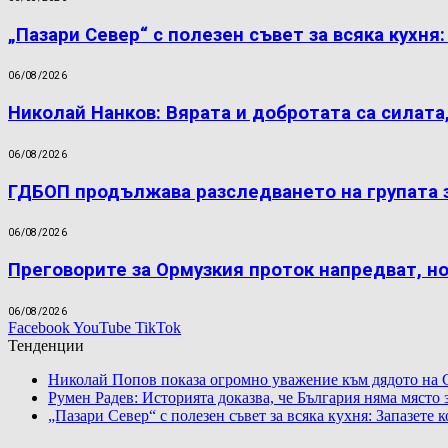
„Пазари Север“ с полезен съвет за всяка кухня
06/08/2026
Николай Нанков: Вярата и добротата са силата
06/08/2026
ГДБОП продължава разследването на групата 
06/08/2026
Преговорите за Ормузкия проток напредват, н
06/08/2026
Facebook
YouTube
TikTok
Тенденции
Николай Попов показа огромно уважение към дядото на 
Румен Радев: Историята доказва, че България няма място
„Пазари Север“ с полезен съвет за всяка кухня: Запазете 