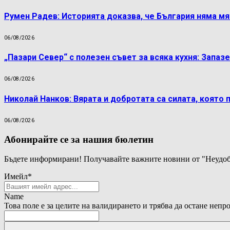
Румен Радев: Историята доказва, че България няма м
06/08/2026
„Пазари Север“ с полезен съвет за всяка кухня: Запаз
06/08/2026
Николай Нанков: Вярата и добротата са силата, която 
06/08/2026
Абонирайте се за нашия бюлетин
Бъдете информирани! Получавайте важните новини от "Неудоб
Имейл
*
Name
Това поле е за целите на валидирането и трябва да остане непр