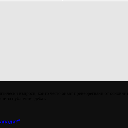
итически въпроси, които често биват пренебрегвани от основнит
ние за публичния дебат.
апада?“