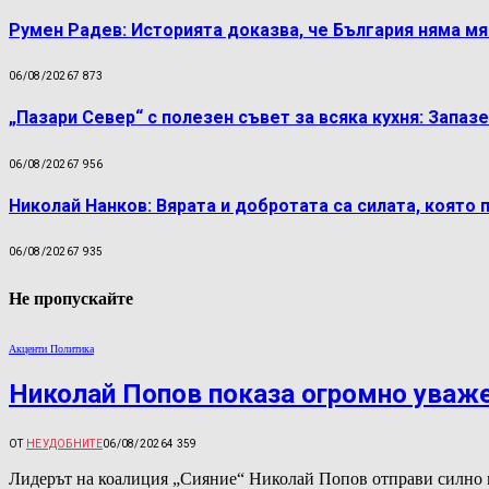
Румен Радев: Историята доказва, че България няма м
06/08/2026
7 873
„Пазари Север“ с полезен съвет за всяка кухня: Запаз
06/08/2026
7 956
Николай Нанков: Вярата и добротата са силата, която 
06/08/2026
7 935
Не пропускайте
Акценти Политика
Николай Попов показа огромно уваж
ОТ
НЕУДОБНИТЕ
06/08/2026
4 359
Лидерът на коалиция „Сияние“ Николай Попов отправи силно 