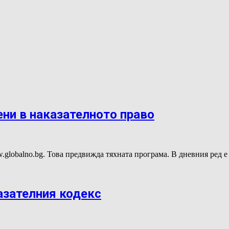
ени в наказателното право
.globalno.bg. Това предвижда тяхната програма. В дневния ред 
азателния кодекс