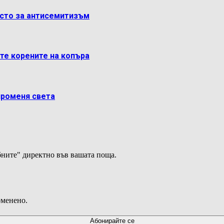
ясто за антисемитизъм
ете корените на копъра
променя света
ните" директно във вашата поща.
оменено.