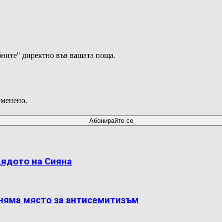
ните" директно във вашата поща.
оменено.
дядото на Сияна
 няма място за антисемитизъм