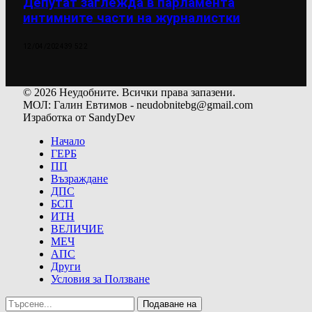
Депутат заглежда в парламента
интимните части на журналистки
12/04/2024
39 522
© 2026 Неудобните. Всички права запазени.
МОЛ: Галин Евтимов - neudobnitebg@gmail.com
Изработка от SandyDev
Начало
ГЕРБ
ПП
Възраждане
ДПС
БСП
ИТН
ВЕЛИЧИЕ
МЕЧ
АПС
Други
Условия за Ползване
Подаване на