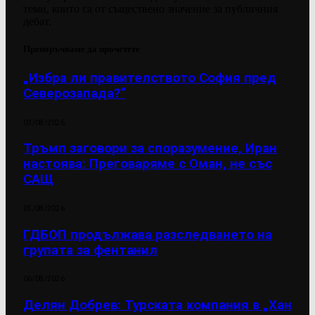
теми, които са от съществено значение за публичния
дебат.
Препоръчваме да прочетете
„Избра ли правителството София пред
Северозапада?“
03/08/2026
Тръмп заговори за споразумение, Иран
настоява: Преговаряме с Оман, не със
САЩ
05/08/2026
ГДБОП продължава разследването на
групата за фентанил
06/08/2026
Делян Добрев: Турската компания в „Хан