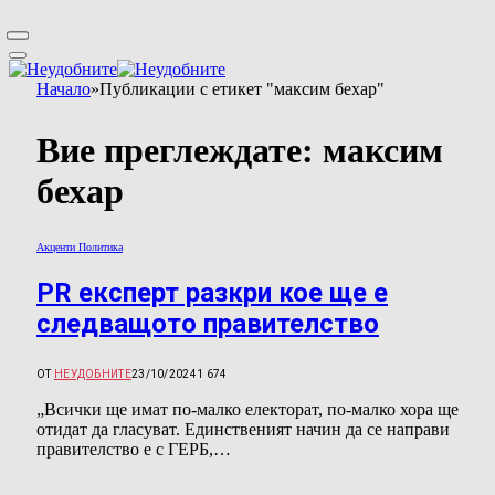
Начало
»
Публикации с етикет "максим бехар"
Вие преглеждате:
максим
бехар
Акценти Политика
PR експерт разкри кое ще е
следващото правителство
ОТ
НЕУДОБНИТЕ
23/10/2024
1 674
„Всички ще имат по-малко електорат, по-малко хора ще
отидат да гласуват. Единственият начин да се направи
правителство е с ГЕРБ,…