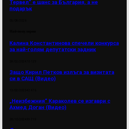
Тервел“ е шанс за България, а не
подарък
05/08/2026
Най-популярни
Калина Константинова спечели конкурса
за най-голям депутатски задник
28/02/2024
70 129
Защо Кирил Петков излъга за визитата
си в САЩ (Видео)
13/02/2025
42 476
„Неизбежния“ Караколев се изгаври с
Ахмед Доган (Видео)
28/10/2024
39 719