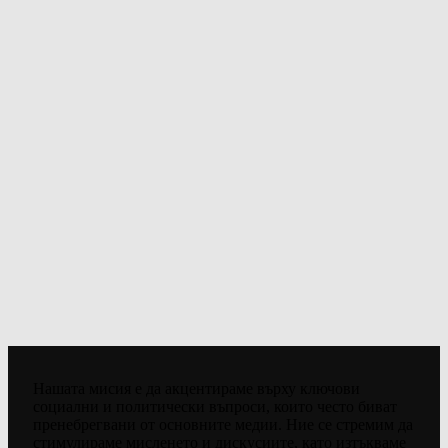
Нашата мисия е да акцентираме върху ключови
социални и политически въпроси, които често биват
пренебрегвани от основните медии. Ние се стремим да
стимулираме мисленето и дискусиите, като изтъкваме