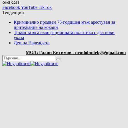
06/08/2026
Facebook
YouTube
TikTok
Тенденции
Криминално проявен 75-годишен мъж арестуван за
притежание на кокаин
Тръмп затяга имиграционната политика с два нови
указа
Ден на Надеждата
МОЛ: Галин Евтимов - neudobnitebg@gmail.com