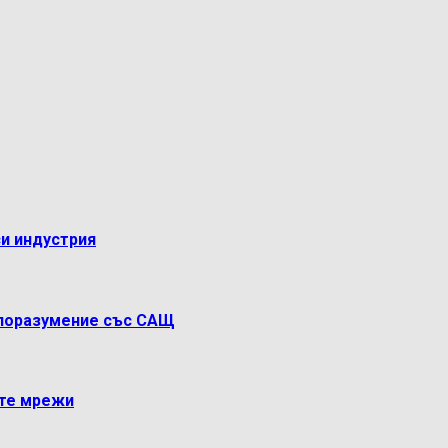
си индустрия
споразумение със САЩ
ите мрежи