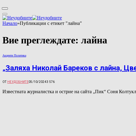
Начало
»
Публикации с етикет "лайна"
Вие преглеждате:
лайна
Акценти Политика
„Заляха Николай Бареков с лайна, Цв
ОТ
НЕУДОБНИТЕ
05/10/2024
3 576
Известната журналистка и острие на сайта „Пик“ Соня Колтукл