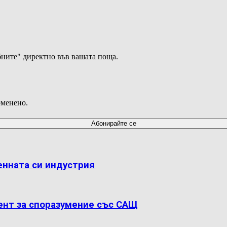
ните" директно във вашата поща.
оменено.
енната си индустрия
ент за споразумение със САЩ