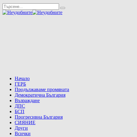
Начало
ГЕРБ
Продължаваме промяната
Демократична България
Възраждане
ДПС
БСП
Прогресивна България
СИЯНИЕ
Други
Всички