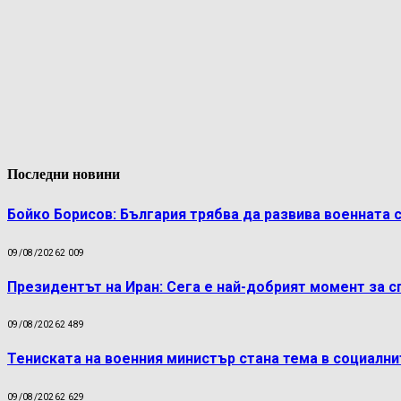
Последни новини
Бойко Борисов: България трябва да развива военната 
09/08/2026
2 009
Президентът на Иран: Сега е най-добрият момент за 
09/08/2026
2 489
Тениската на военния министър стана тема в социалн
09/08/2026
2 629