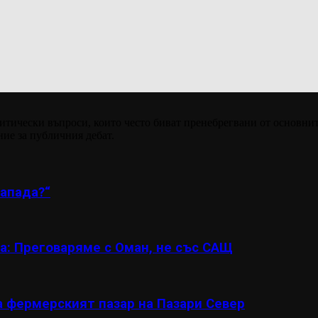
итически въпроси, които често биват пренебрегвани от основнит
ние за публичния дебат.
апада?“
а: Преговаряме с Оман, не със САЩ
а фермерският пазар на Пазари Север