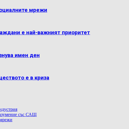
 социалните мрежи
раждани е най-важният приоритет
знува имен ден
ществото е в криза
индустрия
разумение със САЩ
 мрежи