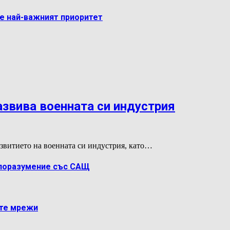
 е най-важният приоритет
азвива военната си индустрия
звитието на военната си индустрия, като…
споразумение със САЩ
ите мрежи