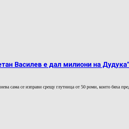
етан Василев е дал милиони на Дудука
иева сама се изправи срещу глутница от 50 роми, които бяха п