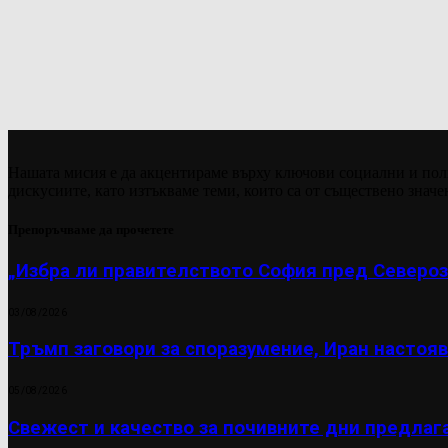
Нашата мисия е да акцентираме върху ключови социални и пол
дискусиите, като изтъкваме теми, които са от съществено значе
Препоръчваме да прочетете
„Избра ли правителството София пред Североз
03/08/2026
Тръмп заговори за споразумение, Иран настояв
05/08/2026
Свежест и качество за почивните дни предлаг