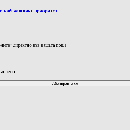
 е най-важният приоритет
ните" директно във вашата поща.
оменено.