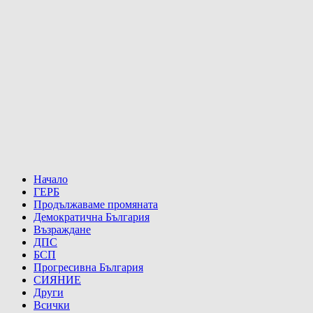
Начало
ГЕРБ
Продължаваме промяната
Демократична България
Възраждане
ДПС
БСП
Прогресивна България
СИЯНИЕ
Други
Всички