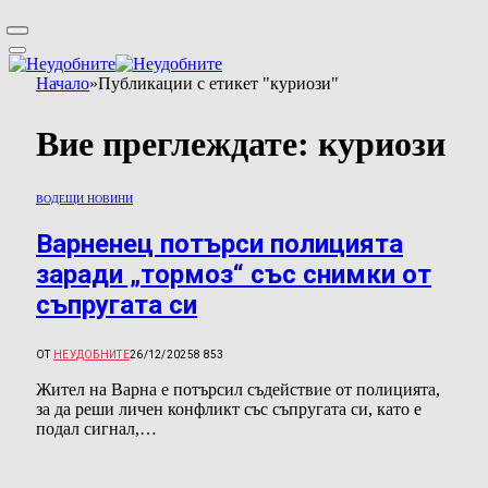
Начало
»
Публикации с етикет "куриози"
Вие преглеждате:
куриози
ВОДЕЩИ НОВИНИ
Варненец потърси полицията
заради „тормоз“ със снимки от
съпругата си
ОТ
НЕУДОБНИТЕ
26/12/2025
8 853
Жител на Варна е потърсил съдействие от полицията,
за да реши личен конфликт със съпругата си, като е
подал сигнал,…