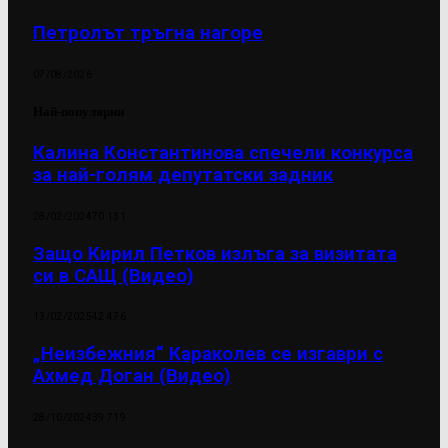
Петролът тръгна нагоре
07/08/2026
Най-популярни
Калина Константинова спечели конкурса
за най-голям депутатски задник
28/02/2024
70 131
Защо Кирил Петков излъга за визитата
си в САЩ (Видео)
13/02/2025
42 476
„Неизбежния“ Караколев се изгаври с
Ахмед Доган (Видео)
28/10/2024
39 719