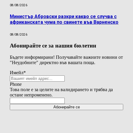
08/08/2026
Министър Абровски разкри какво се случва с
африканската чума по свинете във Варненско
08/08/2026
Абонирайте се за нашия бюлетин
Бъдете информирани! Получавайте важните новини от
"Неудобните" директно във вашата поща.
Имейл
*
Phone
Това поле е за целите на валидирането и трябва да
остане непроменено.