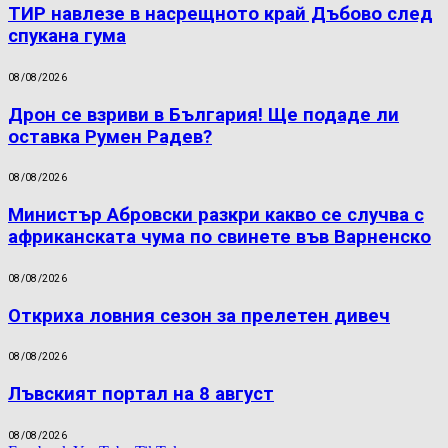
ТИР навлезе в насрещното край Дъбово след
спукана гума
08/08/2026
Дрон се взриви в България! Ще подаде ли
оставка Румен Радев?
08/08/2026
Министър Абровски разкри какво се случва с
африканската чума по свинете във Варненско
08/08/2026
Откриха ловния сезон за прелетен дивеч
08/08/2026
Лъвският портал на 8 август
08/08/2026