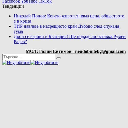
Facebook
YouTube
TikTok
Тенденции
Николай Попов: Когато животът няма цена, обществото
е в криза
ТИР навлезе в насрещното край Дъбово след спукана
гума
Дрон се взриви в България! Ще подаде ли оставка Румен
Радев?
МОЛ: Галин Евтимов - neudobnitebg@gmail.com