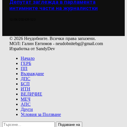
Депутат заглежда в парламента
интимните части на журналистки
12/04/2024
39 523
© 2026 Неудобните. Всички права запазени.
МОЛ: Галин Евтимов - neudobnitebg@gmail.com
Изработка от SandyDev
Начало
ГЕРБ
ПП
Възраждане
ДПС
БСП
ИТН
ВЕЛИЧИЕ
МЕЧ
АПС
Други
Условия за Ползване
Подаване на