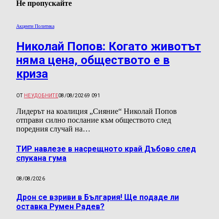
Не пропускайте
Акценти Политика
Николай Попов: Когато животът
няма цена, обществото е в
криза
ОТ
НЕУДОБНИТЕ
08/08/2026
9 091
Лидерът на коалиция „Сияние“ Николай Попов
отправи силно послание към обществото след
поредния случай на…
ТИР навлезе в насрещното край Дъбово след
спукана гума
08/08/2026
Дрон се взриви в България! Ще подаде ли
оставка Румен Радев?