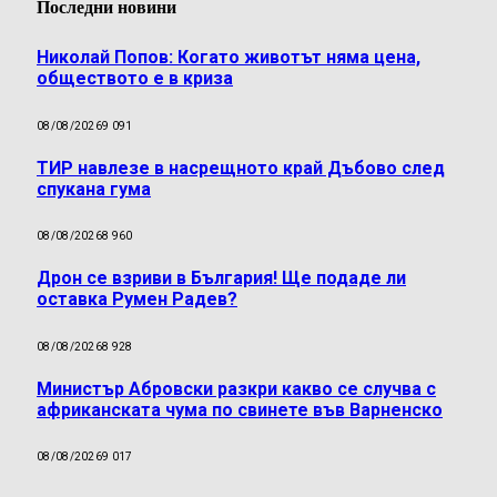
Последни новини
Николай Попов: Когато животът няма цена,
обществото е в криза
08/08/2026
9 091
ТИР навлезе в насрещното край Дъбово след
спукана гума
08/08/2026
8 960
Дрон се взриви в България! Ще подаде ли
оставка Румен Радев?
08/08/2026
8 928
Министър Абровски разкри какво се случва с
африканската чума по свинете във Варненско
08/08/2026
9 017