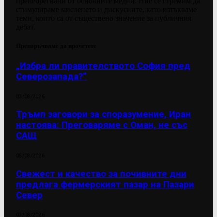
пренебрегвани от основните медии. Ние се стремим да
стимулираме мисленето и дискусиите, като изтъкваме
теми, които са от съществено значение за публичния
дебат.
Препоръчваме да прочетете
„Избра ли правителството София пред
Северозапада?“
03/08/2026
Тръмп заговори за споразумение, Иран
настоява: Преговаряме с Оман, не със
САЩ
05/08/2026
Свежест и качество за почивните дни
предлага фермерският пазар на Пазари
Север
07/08/2026