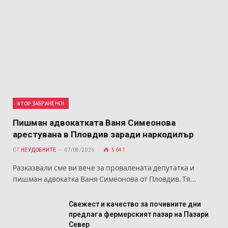
STOP ЗАБРАНЕНО!
Пишман адвокатката Ваня Симеонова
арестувана в Пловдив заради наркодилър
ОТ
НЕУДОБНИТЕ
07/08/2026
5 641
Разказвали сме ви вече за провалената депутатка и
пишман адвокатка Ваня Симеонова от Пловдив. Тя…
Свежест и качество за почивните дни
предлага фермерският пазар на Пазари
Север