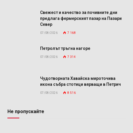
Свежест и качество за почивните дни
предлага фермерският пазар на Пазари
Север
07/08/2026
7 168
Петролът тръгна нагоре
07/08/2026
7 314
Чудотворната Хавайска мироточива
икона събра стотици вярващи в Петрич
07/08/2026
8 516
Не пропускайте