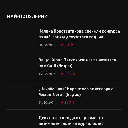
НАЙ-ПОПУЛЯРНИ
Калина Константинова спечели конкурса
за най-голям депутатски задник
28/02/2024
70 129
Защо Кирил Петков излъга за визитата
си в САЩ (Видео)
13/02/2025
42 476
„Неизбежния“ Караколев се изгаври с
Ахмед Доган (Видео)
28/10/2024
39 719
Депутат заглежда в парламента
интимните части на журналистки