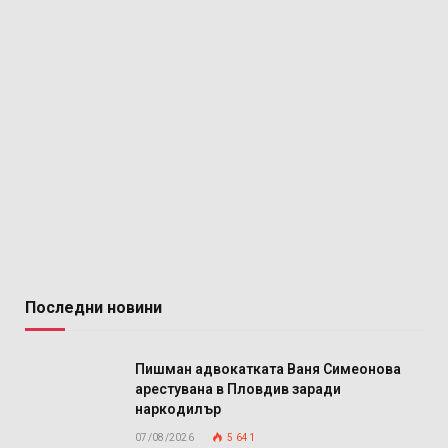
Последни новини
Пишман адвокатката Ваня Симеонова
арестувана в Пловдив заради
наркодилър
07/08/2026
5 641