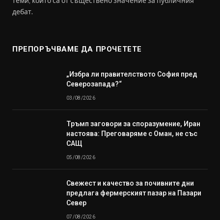
теми, които са от съществено значение за публичния
дебат.
ПРЕПОРЪЧВАМЕ ДА ПРОЧЕТЕТЕ
„Избра ли правителството София пред
Северозапада?“
03/08/2026
Тръмп заговори за споразумение, Иран
настоява: Преговаряме с Оман, не със
САЩ
05/08/2026
Свежест и качество за почивните дни
предлага фермерският пазар на Пазари
Север
07/08/2026