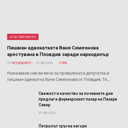
STOP ЗАБРАНЕНО!
Пишман адвокатката Ваня Симеонова
арестувана в Пловдив заради наркодилър
ОТ
НЕУДОБНИТЕ
07/08/2026
9 098
Разказвали сме ви вече за провалената депутатка и
пишман адвокатка Ваня Симеонова от Пловдив. Тя…
Свежест и качество за почивните дни
предлага фермерският пазар на Пазари
Север
07/08/2026
Петролът тръгна нагоре