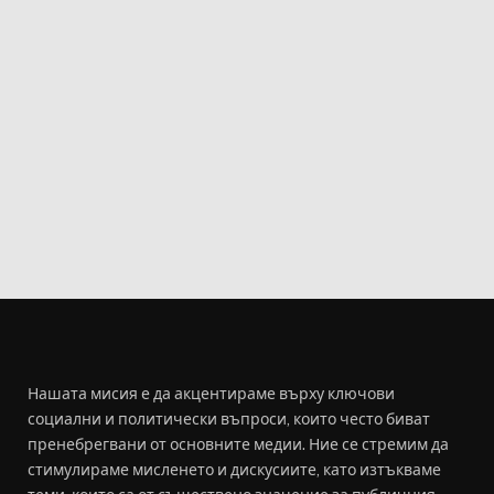
Нашата мисия е да акцентираме върху ключови
социални и политически въпроси, които често биват
пренебрегвани от основните медии. Ние се стремим да
стимулираме мисленето и дискусиите, като изтъкваме