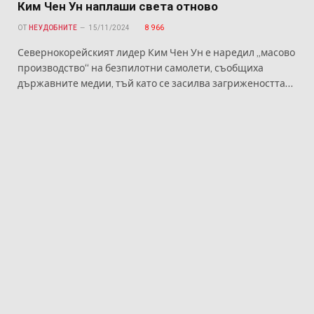
Ким Чен Ун наплаши света отново
ОТ
НЕУДОБНИТЕ
15/11/2024
8 966
Севернокорейският лидер Ким Чен Ун е наредил „масово
производство“ на безпилотни самолети, съобщиха
държавните медии, тъй като се засилва загрижеността…