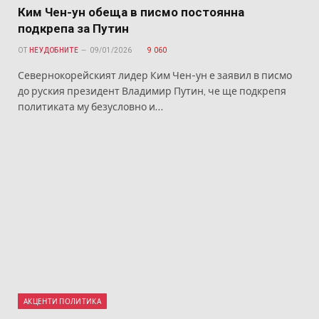
Ким Чен-ун обеща в писмо постоянна
подкрепа за Путин
ОТ
НЕУДОБНИТЕ
09/01/2026
9 060
Севернокорейският лидер Ким Чен-ун е заявил в писмо
до руския президент Владимир Путин, че ще подкрепя
политиката му безусловно и…
АКЦЕНТИ ПОЛИТИКА