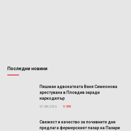
Последни новини
Пишман адвокатката Ваня Симеонова
арестувана в Пловдив заради
наркодилър
07/08/2026
9 098
Свежест и качество за почивните дни
предлага фермерският пазар на Пазари