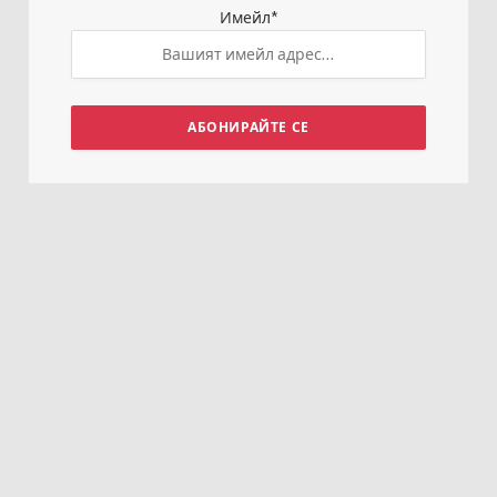
Имейл
*