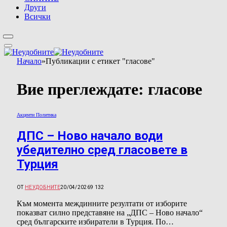
Други
Всички
Начало
»
Публикации с етикет "гласове"
Вие преглеждате:
гласове
Акценти Политика
ДПС – Ново начало води
убедително сред гласовете в
Турция
ОТ
НЕУДОБНИТЕ
20/04/2026
9 132
Към момента междинните резултати от изборите
показват силно представяне на „ДПС – Ново начало“
сред българските избиратели в Турция. По…