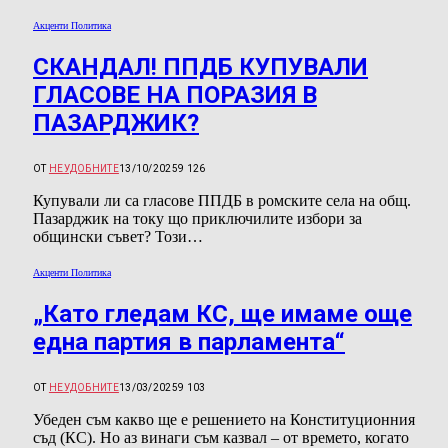
Акценти Политика
СКАНДАЛ! ППДБ КУПУВАЛИ
ГЛАСОВЕ НА ПОРАЗИЯ В
ПАЗАРДЖИК?
ОТ
НЕУДОБНИТЕ
13/10/2025
9 126
Купували ли са гласове ППДБ в ромските села на общ.
Пазарджик на току що приключилите избори за
общински съвет? Този…
Акценти Политика
„Като гледам КС, ще имаме още
една партия в парламента“
ОТ
НЕУДОБНИТЕ
13/03/2025
9 103
Убеден съм какво ще е решението на Конституционния
съд (КС). Но аз винаги съм казвал – от времето, когато