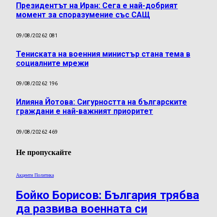
Президентът на Иран: Сега е най-добрият
момент за споразумение със САЩ
09/08/2026
2 081
Тениската на военния министър стана тема в
социалните мрежи
09/08/2026
2 196
Илияна Йотова: Сигурността на българските
граждани е най-важният приоритет
09/08/2026
2 469
Не пропускайте
Акценти Политика
Бойко Борисов: България трябва
да развива военната си