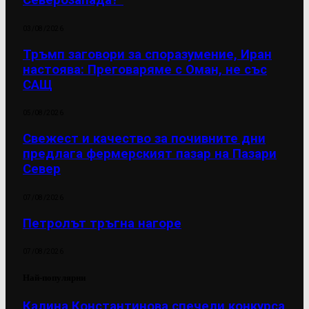
Северозапада?“
03/08/2026
Тръмп заговори за споразумение, Иран
настоява: Преговаряме с Оман, не със
САЩ
05/08/2026
Свежест и качество за почивните дни
предлага фермерският пазар на Пазари
Север
07/08/2026
Петролът тръгна нагоре
07/08/2026
Най-популярни
Калина Константинова спечели конкурса