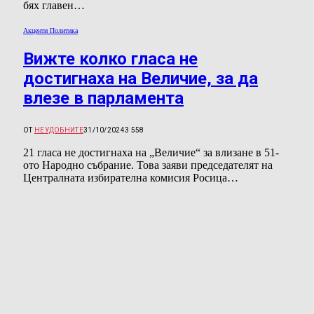
бях главен…
Акценти Политика
Вижте колко гласа не
достигнаха на Величие, за да
влезе в парламента
ОТ
НЕУДОБНИТЕ
31/10/2024
3 558
21 гласа не достигнаха на „Величие“ за влизане в 51-
ото Народно събрание. Това заяви председателят на
Централната избирателна комисия Росица…