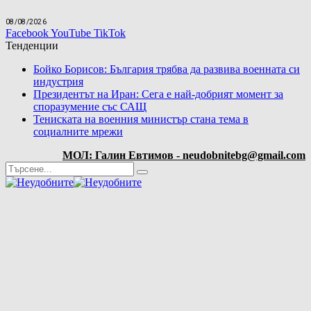
08/08/2026
Facebook
YouTube
TikTok
Тенденции
Бойко Борисов: България трябва да развива военната си
индустрия
Президентът на Иран: Сега е най-добрият момент за
споразумение със САЩ
Тениската на военния министър стана тема в
социалните мрежи
МОЛ: Галин Евтимов - neudobnitebg@gmail.com