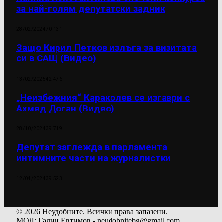
за най-голям депутатски задник
28/02/2024
70 131
Защо Кирил Петков излъга за визитата
си в САЩ (Видео)
13/02/2025
42 476
„Неизбежния“ Караколев се изгаври с
Ахмед Доган (Видео)
28/10/2024
39 719
Депутат заглежда в парламента
интимните части на журналистки
12/04/2024
39 523
© 2026 Неудобните. Всички права запазени.
МОЛ: Галин Евтимов - neudobnitebg@gmail.com