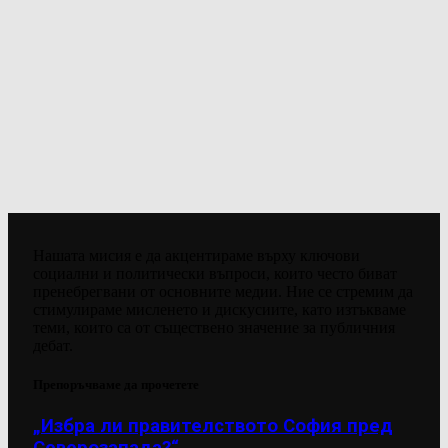
Нашата мисия е да акцентираме върху ключови
социални и политически въпроси, които често биват
пренебрегвани от основните медии. Ние се стремим да
стимулираме мисленето и дискусиите, като изтъкваме
теми, които са от съществено значение за публичния
дебат.
Препоръчваме да прочетете
„Избра ли правителството София пред