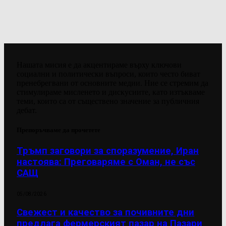
Нашата мисия е да акцентираме върху ключови
социални и политически въпроси, които често биват
пренебрегвани от основните медии. Ние се стремим да
стимулираме мисленето и дискусиите, като изтъкваме
теми, които са от съществено значение за публичния
дебат.
Препоръчваме да прочетете
Тръмп заговори за споразумение, Иран
настоява: Преговаряме с Оман, не със
САЩ
05/08/2026
Свежест и качество за почивните дни
предлага фермерският пазар на Пазари