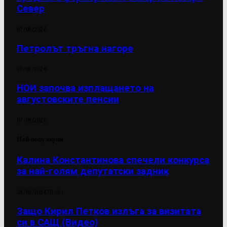
Север
07/08/2026
Петролът тръгна нагоре
07/08/2026
НОИ започва изплащането на
августовските пенсии
07/08/2026
Най-популярни
Калина Константинова спечели конкурса
за най-голям депутатски задник
28/02/2024
70 131
Защо Кирил Петков излъга за визитата
си в САЩ (Видео)