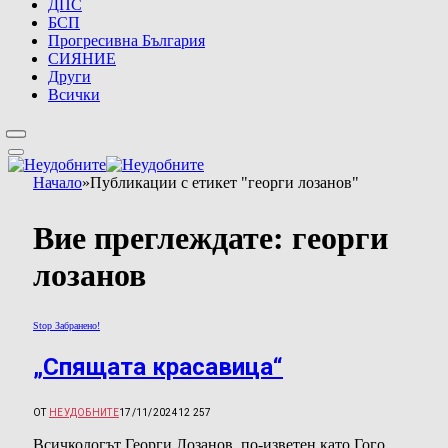
ДПС
БСП
Прогресивна България
СИЯНИЕ
Други
Всички
Начало
»
Публикации с етикет "георги лозанов"
Вие преглеждате:
георги
лозанов
Stop Забранено!
„Спящата красавица“
ОТ
НЕУДОБНИТЕ
17/11/2024
12 257
Всичкологът Георги Лозанов, по-изветен като Гого,