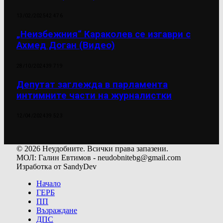
13/02/2025
42 476
„Неизбежния“ Караколев се изгаври с
Ахмед Доган (Видео)
28/10/2024
39 719
Депутат заглежда в парламента
интимните части на журналистки
12/04/2024
39 523
© 2026 Неудобните. Всички права запазени.
МОЛ: Галин Евтимов - neudobnitebg@gmail.com
Изработка от SandyDev
Начало
ГЕРБ
ПП
Възраждане
ДПС