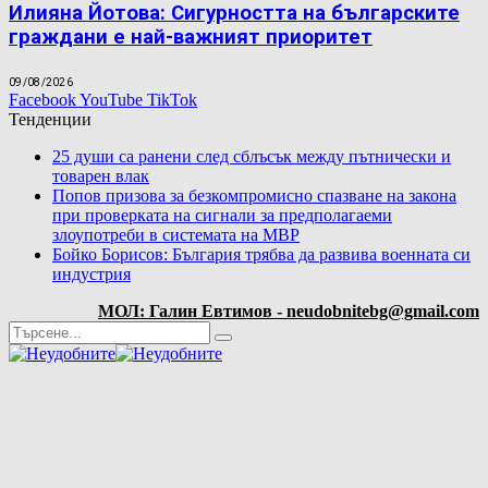
Илияна Йотова: Сигурността на българските
граждани е най-важният приоритет
09/08/2026
Facebook
YouTube
TikTok
Тенденции
25 души са ранени след сблъсък между пътнически и
товарен влак
Попов призова за безкомпромисно спазване на закона
при проверката на сигнали за предполагаеми
злоупотреби в системата на МВР
Бойко Борисов: България трябва да развива военната си
индустрия
МОЛ: Галин Евтимов - neudobnitebg@gmail.com